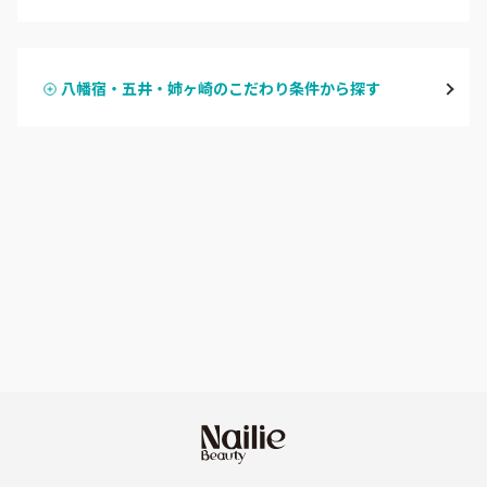
ハンドジェル
松戸・新松戸・新八柱
八幡宿・五井・姉ヶ崎のこだわり条件から探す
ハンドスカルプ
パラジェル
船橋・西船橋
ハンドケアカラー
フィルイン
浦安・行徳・妙典
フット
持ち込み OK
市川・本八幡・下総中山
オフのみ
やり放題 あり
津田沼・京成津田沼
初回オフ 無料
北習志野・習志野