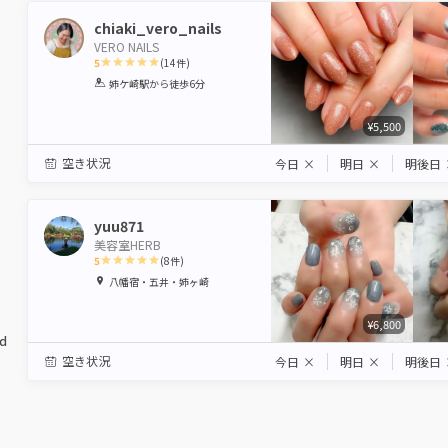
chiaki_vero_nails
VERO NAILS
5
(
14
件)
1
2
3
4
5
姉ケ崎駅
から徒歩6分
Star
Stars
Stars
Stars
Stars
¥5,500
空き状況
今日
×
明日
×
明後日
yuu871
美容室HERB
5
(
8
件)
1
2
3
4
5
八幡宿・五井・姉ヶ崎
Star
Stars
Stars
Stars
Stars
¥6,800
ed
空き状況
今日
×
明日
×
明後日