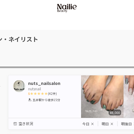
ン・ネイリスト
nuts_nailsalon
nutsnail
5
(
42
件)
1
2
3
4
5
五井駅
から徒歩15分
Star
Stars
Stars
Stars
Stars
¥8,000
空き状況
今日
×
明日
×
明後日