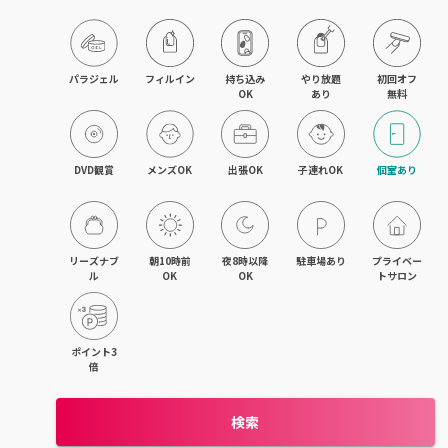
木更津・君津
八幡宿・五井・姉ヶ崎
パラジェル
フィルイン
持ち込み

やり放題

初回オフ

OK
あり
無料
成田・佐倉・ユーカリが丘
銚子・旭
DVD観賞
メンズOK
出張OK
子連れOK
個室あり
茂原・東金・成東
稲毛・稲毛海岸
リーズナブ
朝10時前
夜8時以降
駐車場あり
プライベー
ル
OK
OK
トサロン
幕張本郷・新検見川
流山・南流山・江戸川台
ポイント3
倍
我孫子
検索
鎌ヶ谷・西白井