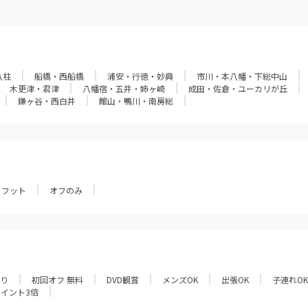
八柱
船橋・西船橋
浦安・行徳・妙典
市川・本八幡・下総中山
木更津・君津
八幡宿・五井・姉ヶ崎
成田・佐倉・ユーカリが丘
鎌ヶ谷・西白井
館山・鴨川・南房総
フット
オフのみ
あり
初回オフ 無料
DVD観賞
メンズOK
出張OK
子連れOK
ポイント3倍