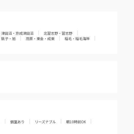
津田沼・京成津田沼
北習志野・習志野
銚子・旭
茂原・東金・成東
稲毛・稲毛海岸
個室あり
リーズナブル
朝10時前OK