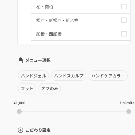
柏・南柏
松戸・新松戸・新八柱
船橋・西船橋
浦安・行徳・妙典
メニュー選択
市川・本八幡・下総中山
津田沼・京成津田沼
ハンドジェル
ハンドスカルプ
ハンドケアカラー
北習志野・習志野
フット
オフのみ
八千代台・勝田台
¥1,000
Unlimit
蘇我・鎌取・土気
四街道・都賀
こだわり設定