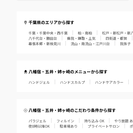
館山・鴨川・南房総
千葉県のエリアから探す
千葉・千葉中央・西千葉
柏・南柏
松戸・新松戸・新
八千代台・勝田台
蘇我・鎌取・土気
四街道・都賀
幕張本郷・新検見川
流山・南流山・江戸川台
我孫子
八幡宿・五井・姉ヶ崎のメニューから探す
ハンドジェル
ハンドスカルプ
ハンドケアカラー
八幡宿・五井・姉ヶ崎のこだわり条件から探す
パラジェル
フィルイン
持ち込み OK
やり放題 
夜8時以降OK
駐車場あり
プライベートサロン