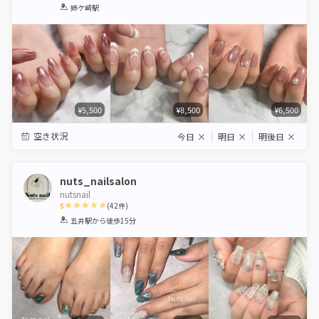
1
2
3
4
5
姉ケ崎駅
Star
Stars
Stars
Stars
Stars
¥5,500
¥8,500
¥6,500
空き状況
今日
×
明日
×
明後日
×
nuts_nailsalon
nutsnail
5
(
42
件)
1
2
3
4
5
五井駅
から徒歩15分
Star
Stars
Stars
Stars
Stars