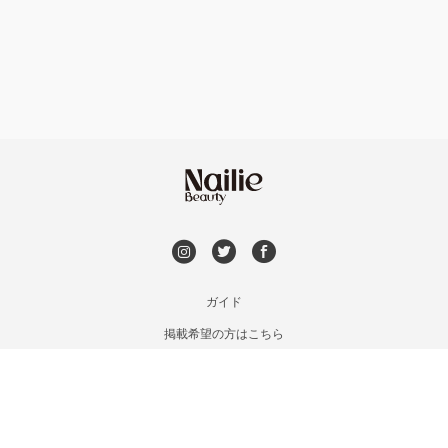
フット
持ち込み OK
市川・本八幡・下総中山
オフのみ
やり放題 あり
津田沼・京成津田沼
初回オフ 無料
北習志野・習志野
DVD観賞
八千代台・勝田台
メンズOK
ガイド
蘇我・鎌取・土気
掲載希望の方はこちら
出張OK
利用規約
四街道・都賀
お問い合わせ
子連れOK
特定商取引法に基づく表記
木更津・君津