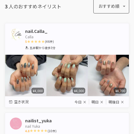
3
人のおすすめ
ネイリスト
おすすめ順
nail.Calla_
Calla
5
(
46
件)
1
2
3
4
5
五井駅
から徒歩3分
Star
Stars
Stars
Stars
Stars
¥4,000
¥4,000
¥4,700
空き状況
今日
×
明日
×
明後日
×
nailist_yuka
nail Yuka
4.8
(
10
件)