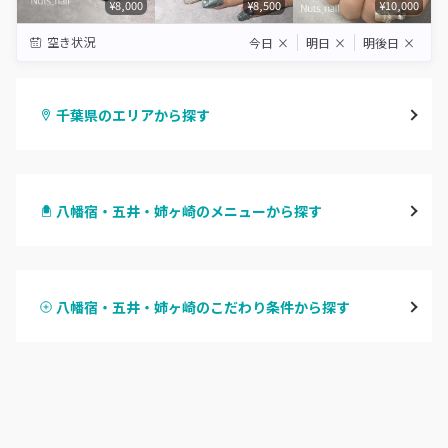
¥8,000
¥8,500
¥10,000
空き状況
今日
×
明日
×
明後日
×
千葉県のエリアから探す
千葉・千葉中央・西千葉
八幡宿・五井・姉ヶ崎のメニューから探す
柏・南柏
ハンドジェル
松戸・新松戸・新八柱
八幡宿・五井・姉ヶ崎のこだわり条件から探す
ハンドスカルプ
パラジェル
船橋・西船橋
ハンドケアカラー
フィルイン
浦安・行徳・妙典