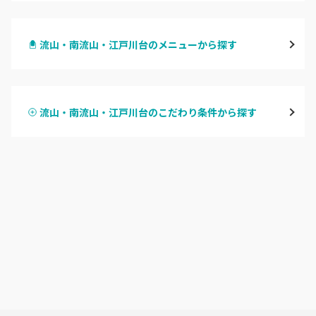
千葉・千葉中央・西千葉
流山・南流山・江戸川台のメニューから探す
柏・南柏
ハンドジェル
松戸・新松戸・新八柱
流山・南流山・江戸川台のこだわり条件から探す
ハンドスカルプ
パラジェル
船橋・西船橋
ハンドケアカラー
フィルイン
浦安・行徳・妙典
フット
持ち込み OK
市川・本八幡・下総中山
オフのみ
やり放題 あり
津田沼・京成津田沼