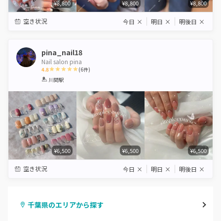
¥8,800
¥8,800
¥8,800
空き状況
今日
×
明日
×
明後日
×
pina_nail18
Nail salon pina
4.8
(
6
件)
1
2
3
4
5
川間駅
Star
Stars
Stars
Stars
Stars
¥6,500
¥6,500
¥6,500
空き状況
今日
×
明日
×
明後日
×
千葉県のエリアから探す