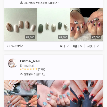
1
2
3
4
5
流山おおたかの森駅
から徒歩2分
Star
Stars
Stars
Stars
Stars
¥8,800
¥8,800
¥7,000
空き状況
今日
×
明日
×
明後日
×
Emma_Nail
Emma Nail
4.7
(
33
件)
1
2
3
4
5
運河駅
から徒歩18分
Star
Stars
Stars
Stars
Stars