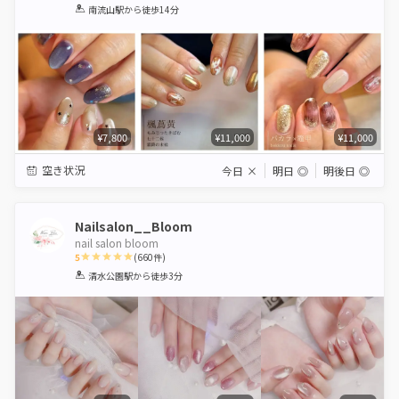
1
2
3
4
5
南流山駅
から徒歩14分
Star
Stars
Stars
Stars
Stars
¥7,800
¥11,000
¥11,000
空き状況
今日
×
明日
◎
明後日
◎
Nailsalon__Bloom
nail salon bloom
5
(
660
件)
1
2
3
4
5
清水公園駅
から徒歩3分
Star
Stars
Stars
Stars
Stars