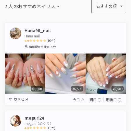
7
人のおすすめ
ネイリスト
おすすめ順
Hana96_nail
Hana nail
4.9
(
10
件)
1
2
3
4
5
梅郷駅
から徒歩14分
Star
Stars
Stars
Stars
Stars
¥6,500
¥6,500
¥6,500
空き状況
今日
△
明日
◯
明後日
◯
meguri24
meguri〈めぐり〉
4.8
(
16
件)