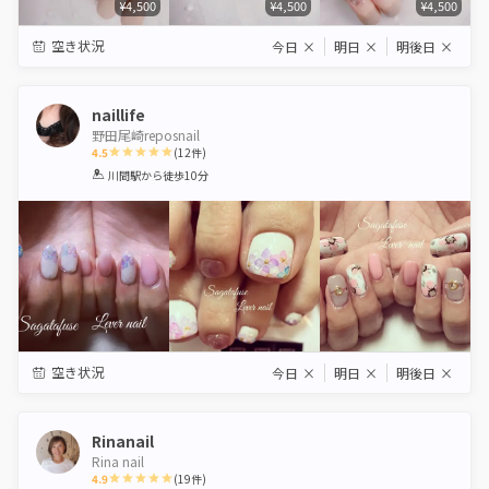
¥4,500
¥4,500
¥4,500
空き状況
今日
×
明日
×
明後日
×
naillife
野田尾崎reposnail
4.5
(
12
件)
1
2
3
4
5
川間駅
から徒歩10分
Star
Stars
Stars
Stars
Stars
空き状況
今日
×
明日
×
明後日
×
Rinanail
Rina nail
4.9
(
19
件)