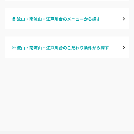
千葉・千葉中央・西千葉
流山・南流山・江戸川台のメニューから探す
柏・南柏
ハンドジェル
松戸・新松戸・新八柱
流山・南流山・江戸川台のこだわり条件から探す
ハンドスカルプ
パラジェル
船橋・西船橋
ハンドケアカラー
フィルイン
浦安・行徳・妙典
フット
持ち込み OK
市川・本八幡・下総中山
オフのみ
やり放題 あり
津田沼・京成津田沼