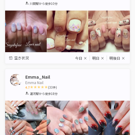
1
2
3
4
5
川間駅
から徒歩10分
Star
Stars
Stars
Stars
Stars
空き状況
今日
×
明日
×
明後日
×
Emma_Nail
Emma Nail
4.7
(
33
件)
1
2
3
4
5
運河駅
から徒歩18分
Star
Stars
Stars
Stars
Stars