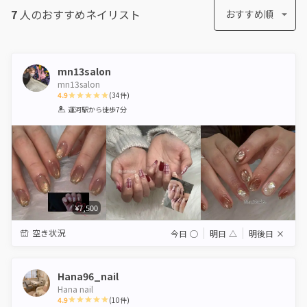
7
人のおすすめ
ネイリスト
おすすめ順
mn13salon
mn13salon
4.9
(
34
件)
1
2
3
4
5
運河駅
から徒歩7分
Star
Stars
Stars
Stars
Stars
¥7,500
空き状況
今日
◯
明日
△
明後日
×
Hana96_nail
Hana nail
4.9
(
10
件)