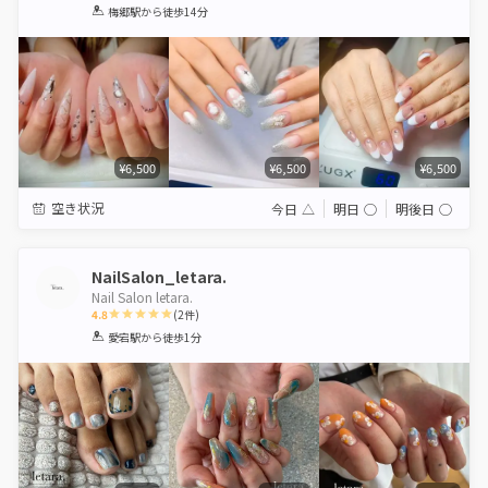
1
2
3
4
5
梅郷駅
から徒歩14分
Star
Stars
Stars
Stars
Stars
¥6,500
¥6,500
¥6,500
空き状況
今日
△
明日
◯
明後日
◯
NailSalon_letara.
Nail Salon letara.
4.8
(
2
件)
1
2
3
4
5
愛宕駅
から徒歩1分
Star
Stars
Stars
Stars
Stars