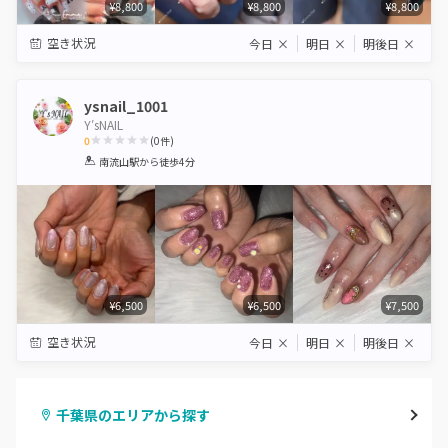
¥8,800
¥8,800
¥8,800
空き状況
今日
×
明日
×
明後日
×
ysnail_1001
Y′sNAIL
0
(
0
件)
1
2
3
4
5
南流山駅
から徒歩4分
Star
Stars
Stars
Stars
Stars
¥6,500
¥6,500
¥7,500
空き状況
今日
×
明日
×
明後日
×
千葉県のエリアから探す