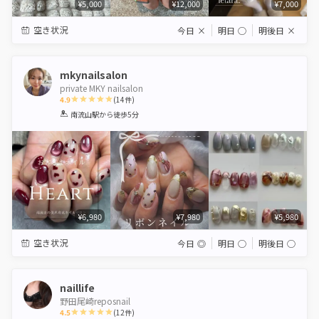
¥5,000
¥12,000
¥7,000
空き状況
今日
×
明日
◯
明後日
×
mkynailsalon
private MKY nailsalon
4.9
(
14
件)
1
2
3
4
5
南流山駅
から徒歩5分
Star
Stars
Stars
Stars
Stars
¥6,980
¥7,980
¥5,980
空き状況
今日
◎
明日
◯
明後日
◯
naillife
野田尾崎reposnail
4.5
(
12
件)