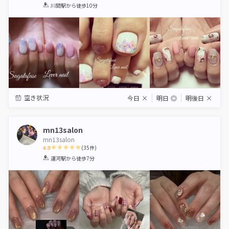
1
2
3
4
5
川間駅
から徒歩10分
Star
Stars
Stars
Stars
Stars
空き状況
今日
×
明日
◎
明後日
×
mn13salon
mn13salon
4.9
(
35
件)
1
2
3
4
5
運河駅
から徒歩7分
Star
Stars
Stars
Stars
Stars