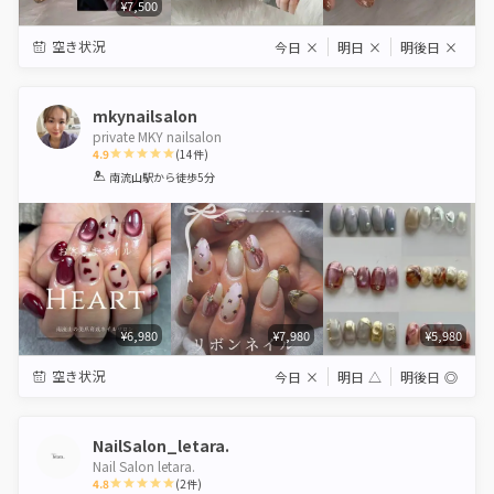
¥7,500
空き状況
今日
×
明日
×
明後日
×
mkynailsalon
private MKY nailsalon
4.9
(
14
件)
1
2
3
4
5
南流山駅
から徒歩5分
Star
Stars
Stars
Stars
Stars
¥6,980
¥7,980
¥5,980
空き状況
今日
×
明日
△
明後日
◎
NailSalon_letara.
Nail Salon letara.
4.8
(
2
件)