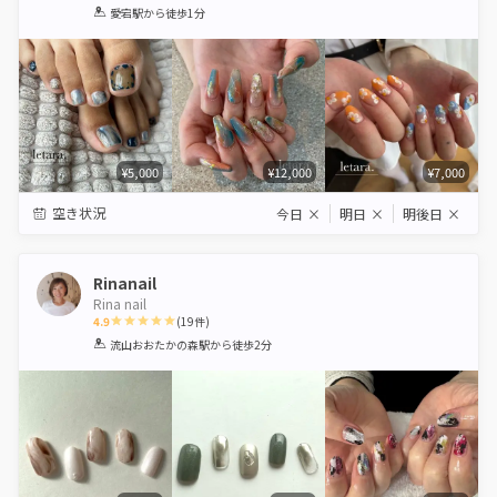
1
2
3
4
5
愛宕駅
から徒歩1分
Star
Stars
Stars
Stars
Stars
¥5,000
¥12,000
¥7,000
空き状況
今日
×
明日
×
明後日
×
Rinanail
Rina nail
4.9
(
19
件)
1
2
3
4
5
流山おおたかの森駅
から徒歩2分
Star
Stars
Stars
Stars
Stars