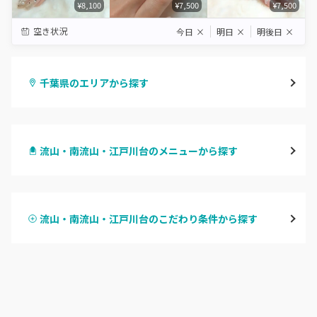
¥8,100
¥7,500
¥7,500
空き状況
今日
×
明日
×
明後日
×
千葉県のエリアから探す
千葉・千葉中央・西千葉
流山・南流山・江戸川台のメニューから探す
柏・南柏
ハンドジェル
松戸・新松戸・新八柱
流山・南流山・江戸川台のこだわり条件から探す
ハンドスカルプ
パラジェル
船橋・西船橋
ハンドケアカラー
フィルイン
浦安・行徳・妙典