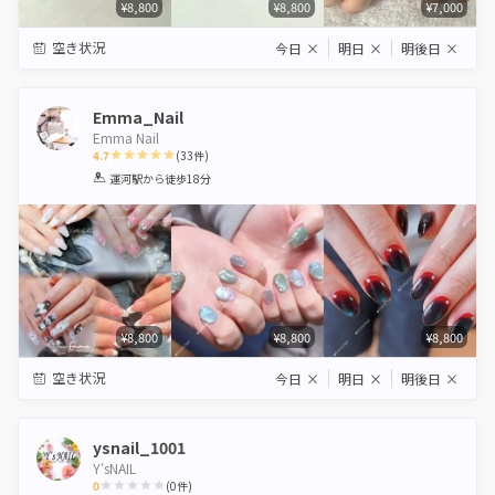
¥8,800
¥8,800
¥7,000
空き状況
今日
×
明日
×
明後日
×
Emma_Nail
Emma Nail
4.7
(
33
件)
1
2
3
4
5
運河駅
から徒歩18分
Star
Stars
Stars
Stars
Stars
¥8,800
¥8,800
¥8,800
空き状況
今日
×
明日
×
明後日
×
ysnail_1001
Y′sNAIL
0
(
0
件)