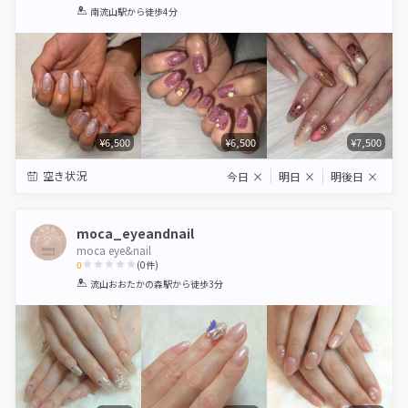
1
2
3
4
5
南流山駅
から徒歩4分
Star
Stars
Stars
Stars
Stars
¥6,500
¥6,500
¥7,500
空き状況
今日
×
明日
×
明後日
×
moca_eyeandnail
moca eye&nail
0
(
0
件)
1
2
3
4
5
流山おおたかの森駅
から徒歩3分
Star
Stars
Stars
Stars
Stars