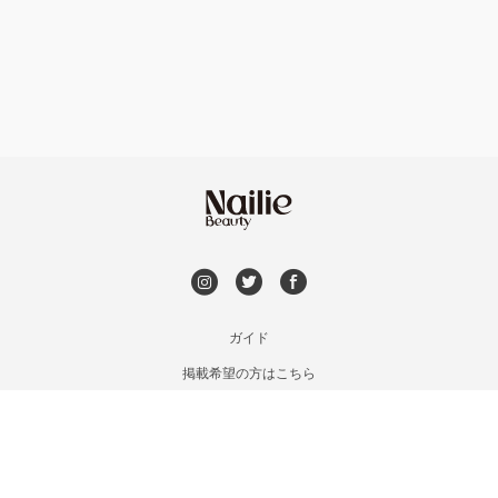
フット
持ち込み OK
市川・本八幡・下総中山
オフのみ
やり放題 あり
津田沼・京成津田沼
初回オフ 無料
北習志野・習志野
DVD観賞
八千代台・勝田台
メンズOK
ガイド
蘇我・鎌取・土気
掲載希望の方はこちら
出張OK
利用規約
四街道・都賀
お問い合わせ
子連れOK
特定商取引法に基づく表記
木更津・君津