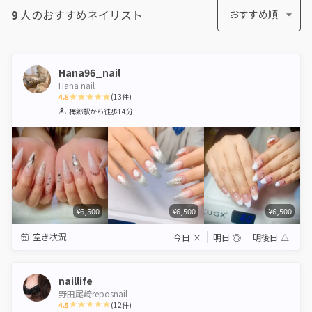
9
人のおすすめ
ネイリスト
おすすめ順
Hana96_nail
Hana nail
4.8
(
13
件)
1
2
3
4
5
梅郷駅
から徒歩14分
Star
Stars
Stars
Stars
Stars
¥6,500
¥6,500
¥6,500
空き状況
今日
×
明日
◎
明後日
△
naillife
野田尾崎reposnail
4.5
(
12
件)