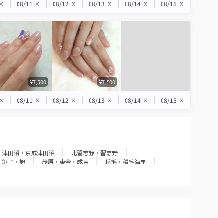
×
08/11
×
08/12
×
08/13
×
08/14
×
08/15
×
¥7,500
¥7,500
×
08/11
×
08/12
×
08/13
×
08/14
×
08/15
×
津田沼・京成津田沼
北習志野・習志野
銚子・旭
茂原・東金・成東
稲毛・稲毛海岸