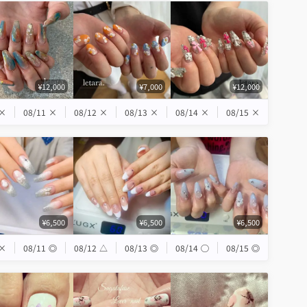
¥12,000
¥7,000
¥12,000
×
08/11
×
08/12
×
08/13
×
08/14
×
08/15
×
¥6,500
¥6,500
¥6,500
×
08/11
◎
08/12
△
08/13
◎
08/14
◯
08/15
◎