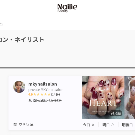
台
ロン・ネイリスト
mkynailsalon
private MKY nailsalon
4.9
(
14
件)
1
2
3
4
5
南流山駅
から徒歩5分
Star
Stars
Stars
Stars
Stars
¥6,980
空き状況
今日
×
明日
△
明後日