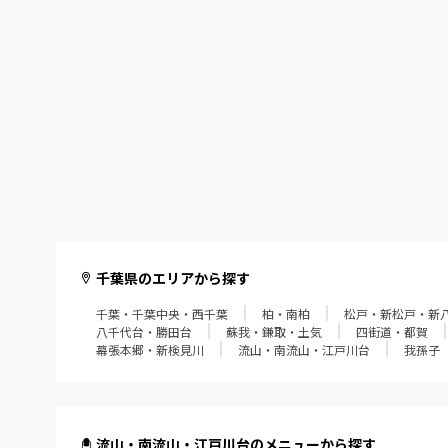
千葉県のエリアから探す
千葉・千葉中央・西千葉
柏・南柏
松戸・新松戸・新
八千代台・勝田台
蘇我・鎌取・土気
四街道・都賀
幕張本郷・新検見川
流山・南流山・江戸川台
我孫子
流山・南流山・江戸川台のメニューから探す