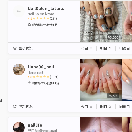
NailSalon_letara.
Nail Salon letara.
4.8
(
2
件)
1
2
3
4
5
愛宕駅
から徒歩1分
Star
Stars
Stars
Stars
Stars
¥5,000
空き状況
今日
×
明日
×
明後日
Hana96_nail
Hana nail
4.8
(
13
件)
1
2
3
4
5
梅郷駅
から徒歩14分
Star
Stars
Stars
Stars
Stars
¥6,500
ed
空き状況
今日
×
明日
×
明後日
naillife
野田尾崎reposnail