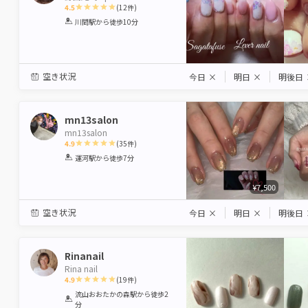
4.5
(
12
件)
1
2
3
4
5
川間駅
から徒歩10分
Star
Stars
Stars
Stars
Stars
空き状況
今日
×
明日
×
明後日
mn13salon
mn13salon
4.9
(
35
件)
1
2
3
4
5
運河駅
から徒歩7分
Star
Stars
Stars
Stars
Stars
¥7,500
空き状況
今日
×
明日
×
明後日
Rinanail
Rina nail
4.9
(
19
件)
1
2
3
4
5
流山おおたかの森駅
から徒歩2
分
Star
Stars
Stars
Stars
Stars