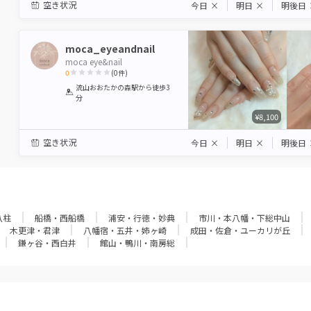
空き状況
今日
×
明日
×
明後日
moca_eyeandnail
moca eye&nail
0
(
0
件)
1
2
3
4
5
流山おおたかの森駅
から徒歩3
分
Star
Stars
Stars
Stars
Stars
¥8,100
空き状況
今日
×
明日
×
明後日
八柱
船橋・西船橋
浦安・行徳・妙典
市川・本八幡・下総中山
木更津・君津
八幡宿・五井・姉ヶ崎
成田・佐倉・ユーカリが丘
鎌ヶ谷・西白井
館山・鴨川・南房総