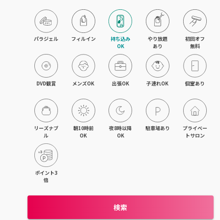
木更津・君津
八幡宿・五井・姉ヶ崎
パラジェル
フィルイン
持ち込み

やり放題

初回オフ

OK
あり
無料
成田・佐倉・ユーカリが丘
銚子・旭
DVD観賞
メンズOK
出張OK
子連れOK
個室あり
茂原・東金・成東
稲毛・稲毛海岸
リーズナブ
朝10時前
夜8時以降
駐車場あり
プライベー
ル
OK
OK
トサロン
幕張本郷・新検見川
流山・南流山・江戸川台
ポイント3
倍
我孫子
検索
鎌ヶ谷・西白井