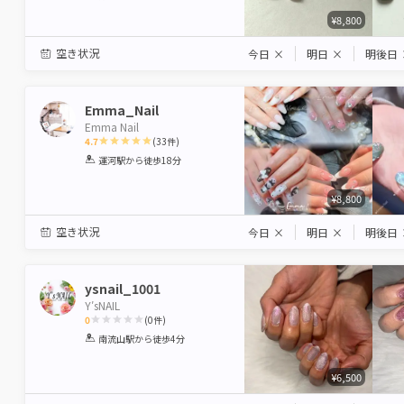
¥8,800
空き状況
今日
×
明日
×
明後日
Emma_Nail
Emma Nail
4.7
(
33
件)
1
2
3
4
5
運河駅
から徒歩18分
Star
Stars
Stars
Stars
Stars
¥8,800
空き状況
今日
×
明日
×
明後日
ysnail_1001
Y′sNAIL
0
(
0
件)
1
2
3
4
5
南流山駅
から徒歩4分
Star
Stars
Stars
Stars
Stars
¥6,500