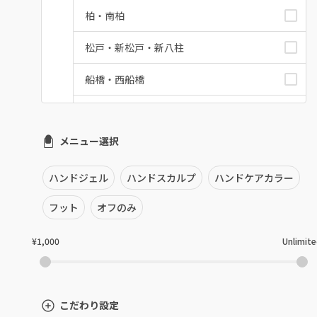
柏・南柏
松戸・新松戸・新八柱
船橋・西船橋
浦安・行徳・妙典
メニュー選択
市川・本八幡・下総中山
津田沼・京成津田沼
ハンドジェル
ハンドスカルプ
ハンドケアカラー
北習志野・習志野
フット
オフのみ
八千代台・勝田台
¥1,000
Unlimit
蘇我・鎌取・土気
四街道・都賀
こだわり設定