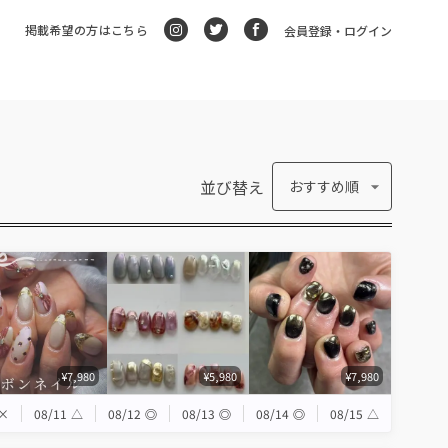
掲載希望の方はこちら
会員登録・ログイン
並び替え
おすすめ順
¥7,980
¥5,980
¥7,980
×
08/11
△
08/12
◎
08/13
◎
08/14
◎
08/15
△