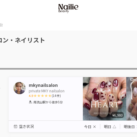
台
ロン・ネイリスト
mkynailsalon
private MKY nailsalon
4.9
(
14
件)
1
2
3
4
5
南流山駅
から徒歩5分
Star
Stars
Stars
Stars
Stars
¥6,980
空き状況
今日
×
明日
△
明後日