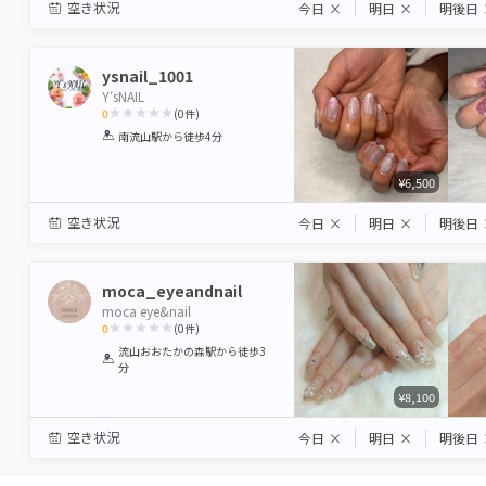
空き状況
今日
×
明日
×
明後日
ysnail_1001
Y′sNAIL
0
(
0
件)
1
2
3
4
5
南流山駅
から徒歩4分
Star
Stars
Stars
Stars
Stars
¥6,500
空き状況
今日
×
明日
×
明後日
moca_eyeandnail
moca eye&nail
0
(
0
件)
1
2
3
4
5
流山おおたかの森駅
から徒歩3
分
Star
Stars
Stars
Stars
Stars
¥8,100
空き状況
今日
×
明日
×
明後日