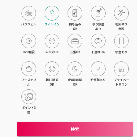
木更津・君津
八幡宿・五井・姉ヶ崎
パラジェル
フィルイン
持ち込み

やり放題

初回オフ

OK
あり
無料
成田・佐倉・ユーカリが丘
銚子・旭
DVD観賞
メンズOK
出張OK
子連れOK
個室あり
茂原・東金・成東
稲毛・稲毛海岸
リーズナブ
朝10時前
夜8時以降
駐車場あり
プライベー
ル
OK
OK
トサロン
幕張本郷・新検見川
流山・南流山・江戸川台
ポイント3
倍
我孫子
検索
鎌ヶ谷・西白井