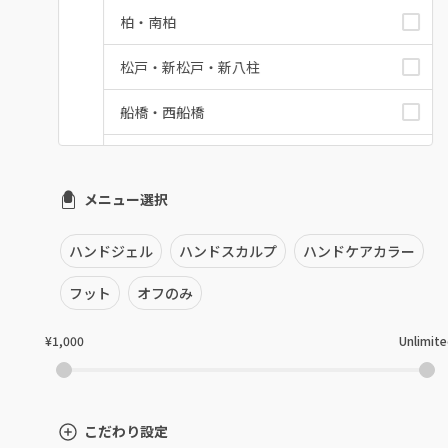
柏・南柏
松戸・新松戸・新八柱
船橋・西船橋
浦安・行徳・妙典
メニュー選択
市川・本八幡・下総中山
津田沼・京成津田沼
ハンドジェル
ハンドスカルプ
ハンドケアカラー
北習志野・習志野
フット
オフのみ
八千代台・勝田台
¥1,000
Unlimit
蘇我・鎌取・土気
四街道・都賀
こだわり設定