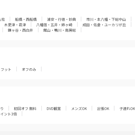
八柱
船橋・西船橋
浦安・行徳・妙典
市川・本八幡・下総中山
木更津・君津
八幡宿・五井・姉ヶ崎
成田・佐倉・ユーカリが丘
鎌ヶ谷・西白井
館山・鴨川・南房総
フット
オフのみ
あり
初回オフ 無料
DVD観賞
メンズOK
出張OK
子連れOK
ポイント3倍