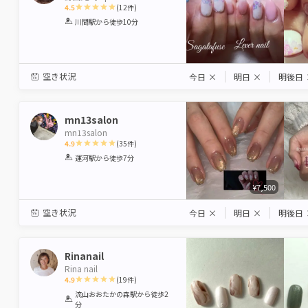
4.5
(
12
件)
1
2
3
4
5
川間駅
から徒歩10分
Star
Stars
Stars
Stars
Stars
空き状況
今日
×
明日
×
明後日
mn13salon
mn13salon
4.9
(
35
件)
1
2
3
4
5
運河駅
から徒歩7分
Star
Stars
Stars
Stars
Stars
¥7,500
空き状況
今日
×
明日
×
明後日
Rinanail
Rina nail
4.9
(
19
件)
1
2
3
4
5
流山おおたかの森駅
から徒歩2
分
Star
Stars
Stars
Stars
Stars