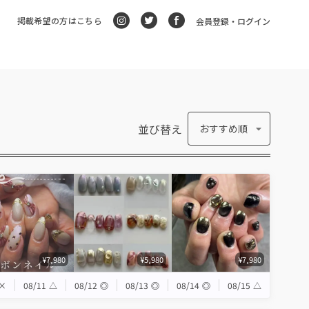
掲載希望の方はこちら
会員登録・ログイン
並び替え
おすすめ順
¥7,980
¥5,980
¥7,980
×
08/11
△
08/12
◎
08/13
◎
08/14
◎
08/15
△