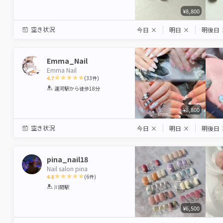
¥8,800
空き状況
今日
×
明日
×
明後日
Emma_Nail
Emma Nail
4.7
(
33
件)
1
2
3
4
5
運河駅
から徒歩18分
Star
Stars
Stars
Stars
Stars
¥8,800
空き状況
今日
×
明日
×
明後日
pina_nail18
Nail salon pina
4.8
(
6
件)
1
2
3
4
5
川間駅
Star
Stars
Stars
Stars
Stars
¥6,500