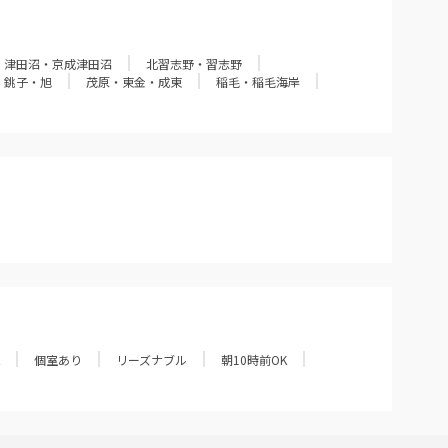
津田沼・京成津田沼
北習志野・習志野
銚子・旭
茂原・東金・成東
稲毛・稲毛海岸
個室あり
リーズナブル
朝10時前OK