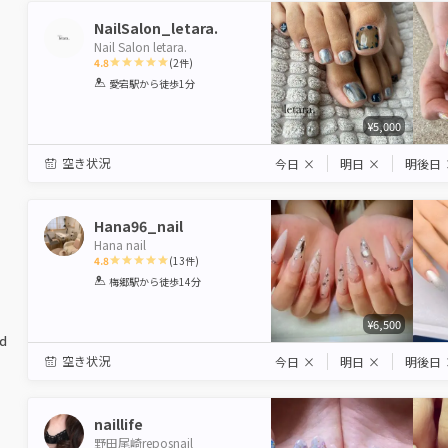
NailSalon_letara.
Nail Salon letara.
4.8
(
2
件)
1
2
3
4
5
愛宕駅
から徒歩1分
Star
Stars
Stars
Stars
Stars
¥5,000
空き状況
今日
×
明日
×
明後日
Hana96_nail
Hana nail
4.8
(
13
件)
1
2
3
4
5
梅郷駅
から徒歩14分
Star
Stars
Stars
Stars
Stars
¥6,500
ed
空き状況
今日
×
明日
×
明後日
naillife
野田尾崎reposnail