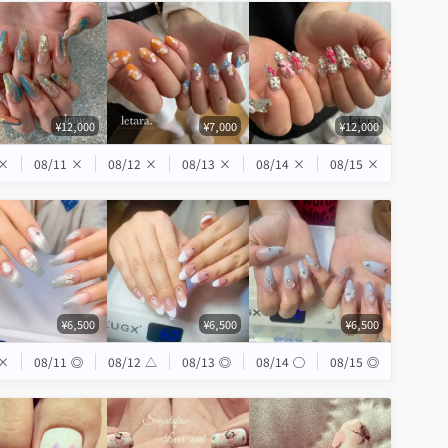
¥12,000
¥7,000
¥12,000
×
08/11
×
08/12
×
08/13
×
08/14
×
08/15
×
¥6,500
¥6,500
¥6,500
×
08/11
◎
08/12
△
08/13
◎
08/14
◯
08/15
◎