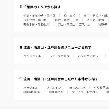
千葉県のエリアから探す
千葉・千葉中央・西千葉
柏・南柏
松戸・新松戸・新
八千代台・勝田台
蘇我・鎌取・土気
四街道・都賀
幕張本郷・新検見川
流山・南流山・江戸川台
我孫子
流山・南流山・江戸川台のメニューから探す
ハンドジェル
ハンドスカルプ
ハンドケアカラー
流山・南流山・江戸川台のこだわり条件から探す
パラジェル
フィルイン
持ち込み OK
やり放題 
夜8時以降OK
駐車場あり
プライベートサロン