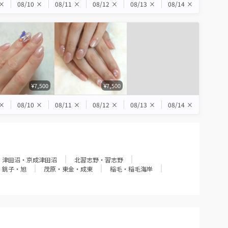
×
08/10
×
08/11
×
08/12
×
08/13
×
08/14
×
¥7,500
¥7,500
×
08/10
×
08/11
×
08/12
×
08/13
×
08/14
×
津田沼・京成津田沼
北習志野・習志野
銚子・旭
茂原・東金・成東
稲毛・稲毛海岸