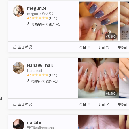
meguri24
meguri〈めぐり〉
4.8
(
16
件)
1
2
3
4
5
南流山駅
から徒歩14分
Star
Stars
Stars
Stars
Stars
¥7,800
空き状況
今日
×
明日
◎
明後日
Hana96_nail
Hana nail
4.8
(
13
件)
1
2
3
4
5
梅郷駅
から徒歩14分
Star
Stars
Stars
Stars
Stars
¥6,500
ed
空き状況
今日
×
明日
×
明後日
naillife
野田尾崎reposnail