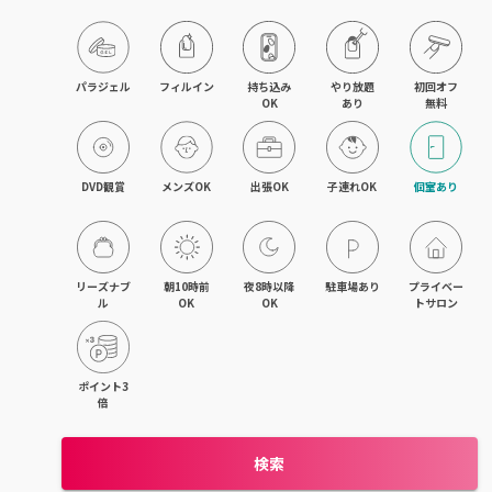
木更津・君津
八幡宿・五井・姉ヶ崎
パラジェル
フィルイン
持ち込み

やり放題

初回オフ

OK
あり
無料
成田・佐倉・ユーカリが丘
銚子・旭
DVD観賞
メンズOK
出張OK
子連れOK
個室あり
茂原・東金・成東
稲毛・稲毛海岸
リーズナブ
朝10時前
夜8時以降
駐車場あり
プライベー
ル
OK
OK
トサロン
幕張本郷・新検見川
流山・南流山・江戸川台
ポイント3
倍
我孫子
検索
鎌ヶ谷・西白井