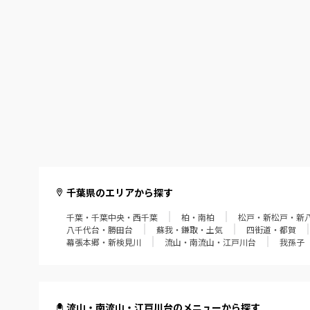
千葉県のエリアから探す
千葉・千葉中央・西千葉
柏・南柏
松戸・新松戸・新
八千代台・勝田台
蘇我・鎌取・土気
四街道・都賀
幕張本郷・新検見川
流山・南流山・江戸川台
我孫子
流山・南流山・江戸川台のメニューから探す