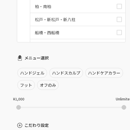
柏・南柏
松戸・新松戸・新八柱
船橋・西船橋
浦安・行徳・妙典
メニュー選択
市川・本八幡・下総中山
津田沼・京成津田沼
ハンドジェル
ハンドスカルプ
ハンドケアカラー
北習志野・習志野
フット
オフのみ
八千代台・勝田台
¥1,000
Unlimit
蘇我・鎌取・土気
四街道・都賀
こだわり設定