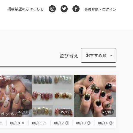
掲載希望の方はこちら
会員登録・ログイン
並び替え
おすすめ順
¥7,980
¥5,980
¥7,980
△
08/10
×
08/11
△
08/12
◎
08/13
◎
08/14
◎