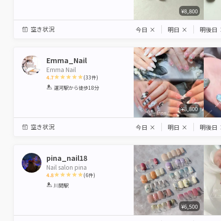
¥8,800
空き状況
今日
×
明日
×
明後日
Emma_Nail
Emma Nail
4.7
(
33
件)
1
2
3
4
5
運河駅
から徒歩18分
Star
Stars
Stars
Stars
Stars
¥8,800
空き状況
今日
×
明日
×
明後日
pina_nail18
Nail salon pina
4.8
(
6
件)
1
2
3
4
5
川間駅
Star
Stars
Stars
Stars
Stars
¥6,500