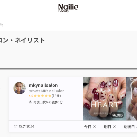
台
ロン・ネイリスト
mkynailsalon
private MKY nailsalon
4.9
(
14
件)
1
2
3
4
5
南流山駅
から徒歩5分
Star
Stars
Stars
Stars
Stars
¥6,980
空き状況
今日
×
明日
×
明後日