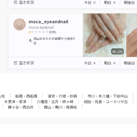
空き状況
今日
×
明日
×
明後日
moca_eyeandnail
moca eye&nail
0
(
0
件)
1
2
3
4
5
流山おおたかの森駅
から徒歩3
分
Star
Stars
Stars
Stars
Stars
¥8,100
空き状況
今日
×
明日
×
明後日
八柱
船橋・西船橋
浦安・行徳・妙典
市川・本八幡・下総中山
木更津・君津
八幡宿・五井・姉ヶ崎
成田・佐倉・ユーカリが丘
鎌ヶ谷・西白井
館山・鴨川・南房総