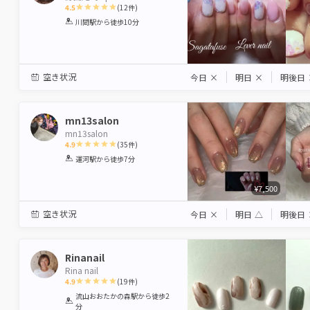
4.5
(
12
件)
1
2
3
4
5
川間駅
から徒歩10分
Star
Stars
Stars
Stars
Stars
空き状況
今日
×
明日
×
明後日
mn13salon
mn13salon
4.9
(
35
件)
1
2
3
4
5
運河駅
から徒歩7分
Star
Stars
Stars
Stars
Stars
¥7,500
空き状況
今日
×
明日
△
明後日
Rinanail
Rina nail
4.9
(
19
件)
1
2
3
4
5
流山おおたかの森駅
から徒歩2
分
Star
Stars
Stars
Stars
Stars