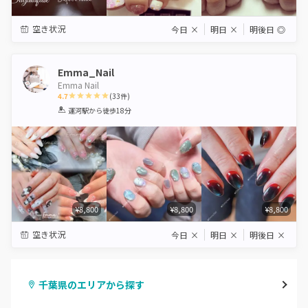
空き状況
今日
×
明日
×
明後日
◎
Emma_Nail
Emma Nail
4.7
(
33
件)
1
2
3
4
5
運河駅
から徒歩18分
Star
Stars
Stars
Stars
Stars
¥8,800
¥8,800
¥8,800
空き状況
今日
×
明日
×
明後日
×
千葉県のエリアから探す