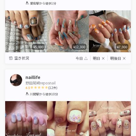
1
2
3
4
5
愛宕駅
から徒歩1分
Star
Stars
Stars
Stars
Stars
¥5,000
¥12,000
¥7,000
空き状況
今日
△
明日
×
明後日
×
naillife
野田尾崎reposnail
4.5
(
12
件)
1
2
3
4
5
川間駅
から徒歩10分
Star
Stars
Stars
Stars
Stars