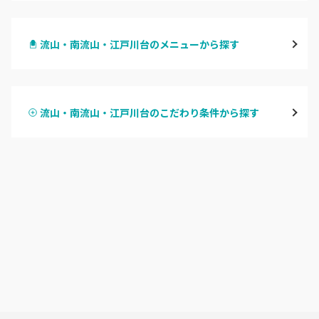
千葉・千葉中央・西千葉
流山・南流山・江戸川台のメニューから探す
柏・南柏
ハンドジェル
松戸・新松戸・新八柱
流山・南流山・江戸川台のこだわり条件から探す
ハンドスカルプ
パラジェル
船橋・西船橋
ハンドケアカラー
フィルイン
浦安・行徳・妙典
フット
持ち込み OK
市川・本八幡・下総中山
オフのみ
やり放題 あり
津田沼・京成津田沼