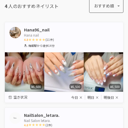
4
人のおすすめ
ネイリスト
おすすめ順
Hana96_nail
Hana nail
4.8
(
11
件)
1
2
3
4
5
梅郷駅
から徒歩14分
Star
Stars
Stars
Stars
Stars
¥6,500
¥6,500
¥6,500
空き状況
今日
×
明日
×
明後日
×
NailSalon_letara.
Nail Salon letara.
4.8
(
2
件)