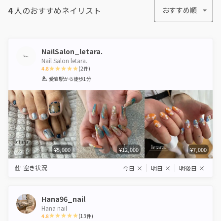
4
人のおすすめ
ネイリスト
おすすめ順
NailSalon_letara.
Nail Salon letara.
4.8
(
2
件)
1
2
3
4
5
愛宕駅
から徒歩1分
Star
Stars
Stars
Stars
Stars
¥5,000
¥12,000
¥7,000
空き状況
今日
×
明日
×
明後日
×
Hana96_nail
Hana nail
4.8
(
13
件)