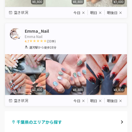
¥8,800
¥8,800
¥7,000
空き状況
今日
×
明日
×
明後日
×
Emma_Nail
Emma Nail
4.7
(
33
件)
1
2
3
4
5
運河駅
から徒歩18分
Star
Stars
Stars
Stars
Stars
¥8,800
¥8,800
¥8,800
空き状況
今日
×
明日
×
明後日
×
千葉県のエリアから探す