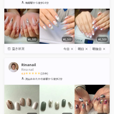
1
2
3
4
5
梅郷駅
から徒歩14分
Star
Stars
Stars
Stars
Stars
¥6,500
¥6,500
¥6,500
空き状況
今日
×
明日
×
明後日
×
Rinanail
Rina nail
4.9
(
19
件)
1
2
3
4
5
流山おおたかの森駅
から徒歩2分
Star
Stars
Stars
Stars
Stars