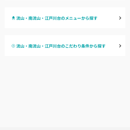
千葉・千葉中央・西千葉
流山・南流山・江戸川台のメニューから探す
柏・南柏
ハンドジェル
松戸・新松戸・新八柱
流山・南流山・江戸川台のこだわり条件から探す
ハンドスカルプ
パラジェル
船橋・西船橋
ハンドケアカラー
フィルイン
浦安・行徳・妙典
フット
持ち込み OK
市川・本八幡・下総中山
オフのみ
やり放題 あり
津田沼・京成津田沼