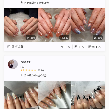
1
2
3
4
5
木更津駅
から徒歩15分
Star
Stars
Stars
Stars
Stars
¥4,880
¥4,880
¥6,500
空き状況
今日
×
明日
×
明後日
×
rea.tz
rea.
5
(
24
件)
1
2
3
4
5
君津駅
から徒歩20分
Star
Stars
Stars
Stars
Stars