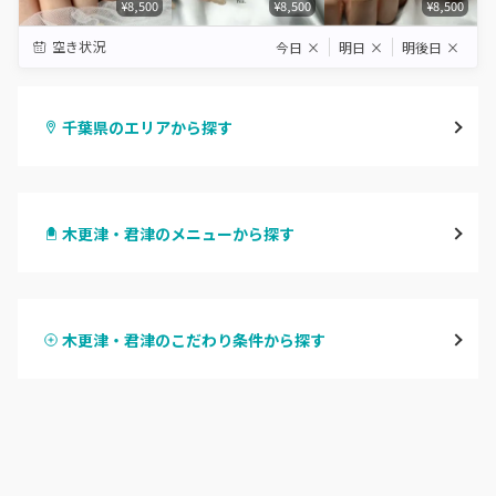
¥8,500
¥8,500
¥8,500
空き状況
今日
×
明日
×
明後日
×
千葉県のエリアから探す
千葉・千葉中央・西千葉
木更津・君津のメニューから探す
柏・南柏
ハンドジェル
松戸・新松戸・新八柱
木更津・君津のこだわり条件から探す
ハンドスカルプ
パラジェル
船橋・西船橋
ハンドケアカラー
フィルイン
浦安・行徳・妙典