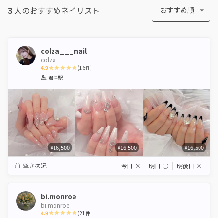
3
人のおすすめ
ネイリスト
おすすめ順
colza___nail
colza
4.9
(
16
件)
1
2
3
4
5
君津駅
Star
Stars
Stars
Stars
Stars
¥16,500
¥16,500
¥16,500
空き状況
今日
×
明日
◯
明後日
×
bi.monroe
bi.monroe
4.9
(
21
件)