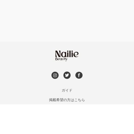
フット
持ち込み OK
市川・本八幡・下総中山
オフのみ
やり放題 あり
津田沼・京成津田沼
初回オフ 無料
北習志野・習志野
DVD観賞
八千代台・勝田台
メンズOK
ガイド
蘇我・鎌取・土気
掲載希望の方はこちら
出張OK
利用規約
四街道・都賀
お問い合わせ
子連れOK
特定商取引法に基づく表記
木更津・君津