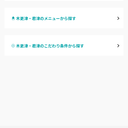
千葉・千葉中央・西千葉
木更津・君津のメニューから探す
柏・南柏
ハンドジェル
松戸・新松戸・新八柱
木更津・君津のこだわり条件から探す
ハンドスカルプ
パラジェル
船橋・西船橋
ハンドケアカラー
フィルイン
浦安・行徳・妙典
フット
持ち込み OK
市川・本八幡・下総中山
オフのみ
やり放題 あり
津田沼・京成津田沼