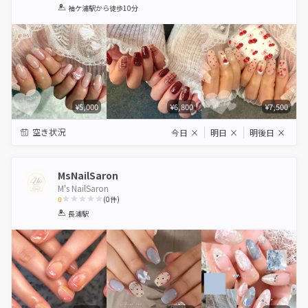
1
2
3
4
5
袖ケ浦駅
から徒歩10分
Star
Stars
Stars
Stars
Stars
¥5,000
¥6,800
¥7,500
空き状況
今日
×
明日
×
明後日
×
MsNailSaron
M's NailSaron
0
(
0
件)
1
2
3
4
5
長浦駅
Star
Stars
Stars
Stars
Stars