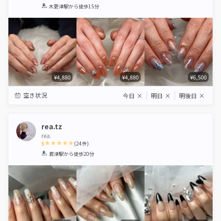
1
2
3
4
5
木更津駅
から徒歩15分
Star
Stars
Stars
Stars
Stars
¥4,880
¥4,880
¥6,500
空き状況
今日
×
明日
×
明後日
×
rea.tz
rea.
5
(
24
件)
1
2
3
4
5
君津駅
から徒歩20分
Star
Stars
Stars
Stars
Stars