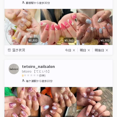
1
2
3
4
5
巌根駅
から徒歩30分
Star
Stars
Stars
Stars
Stars
¥8,800
¥9,900
¥8,800
空き状況
今日
×
明日
×
明後日
×
tetoiro_nailsalon
tetoiro 【てといろ】
0
(
0
件)
1
2
3
4
5
袖ケ浦駅
から徒歩10分
Star
Stars
Stars
Stars
Stars