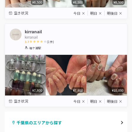
¥8,500
¥8,500
¥8,500
空き状況
今日
×
明日
×
明後日
×
kirranail
kirranail
3.7
(
1
件)
1
2
3
4
5
袖ケ浦駅
Star
Stars
Stars
Stars
Stars
¥7,800
¥7,800
¥10,000
空き状況
今日
×
明日
×
明後日
×
千葉県のエリアから探す