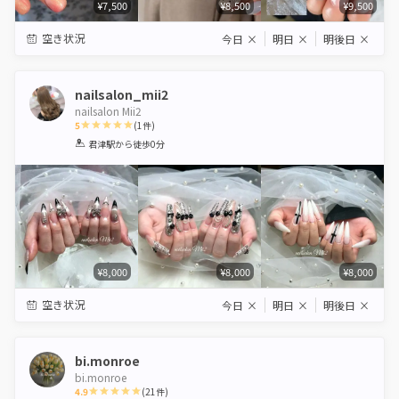
¥7,500
¥8,500
¥9,500
空き状況
今日
×
明日
×
明後日
×
nailsalon_mii2
nailsalon Mii2
5
(
1
件)
1
2
3
4
5
君津駅
から徒歩0分
Star
Stars
Stars
Stars
Stars
¥8,000
¥8,000
¥8,000
空き状況
今日
×
明日
×
明後日
×
bi.monroe
bi.monroe
4.9
(
21
件)