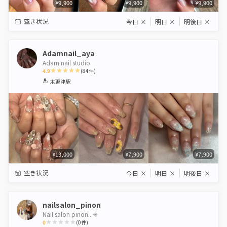
¥9,900
¥9,900
¥9,900
空き状況
今日
×
明日
×
明後日
×
Adamnail_aya
Adam nail studio
4.9
(
84
件)
1
2
3
4
5
木更津駅
Star
Stars
Stars
Stars
Stars
¥13,000
¥7,900
¥7,900
空き状況
今日
×
明日
×
明後日
×
nailsalon_pinon
Nail salon pinon...✳︎
0
(
0
件)