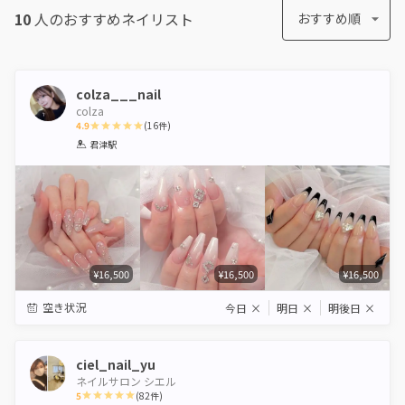
10
人のおすすめ
ネイリスト
おすすめ順
colza___nail
colza
4.9
(
16
件)
1
2
3
4
5
君津駅
Star
Stars
Stars
Stars
Stars
¥16,500
¥16,500
¥16,500
空き状況
今日
×
明日
×
明後日
×
ciel_nail_yu
ネイルサロン シエル
5
(
82
件)