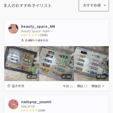
5
人のおすすめ
ネイリスト
おすすめ順
beauty_space_NN
Beauty Space〜N&N〜
4.8
(
29
件)
1
2
3
4
5
志津駅
から徒歩20分
Star
Stars
Stars
Stars
Stars
¥7,100
¥7,100
¥6,500
空き状況
今日
△
明日
◯
明後日
×
nailspop_yuumii
NAILSPOP
5
(
35
件)