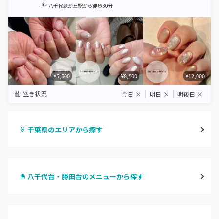
1
2
3
4
5
八千代緑が丘駅
から徒歩30分
Star
Stars
Stars
Stars
Stars
¥5,500
¥8,500
¥12,000
空き状況
今日
×
明日
×
明後日
×
千葉県のエリアから探す
千葉・千葉中央・西千葉
八千代台・勝田台のメニューから探す
柏・南柏
ハンドジェル
松戸・新松戸・新八柱