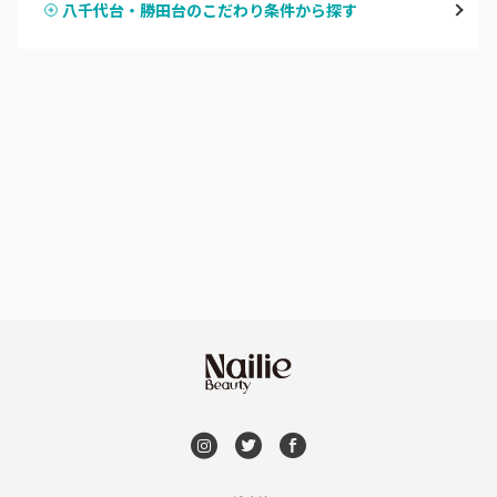
八千代台・勝田台のこだわり条件から探す
ハンドスカルプ
パラジェル
船橋・西船橋
ハンドケアカラー
フィルイン
浦安・行徳・妙典
フット
持ち込み OK
市川・本八幡・下総中山
オフのみ
やり放題 あり
津田沼・京成津田沼
初回オフ 無料
北習志野・習志野
DVD観賞
八千代台・勝田台