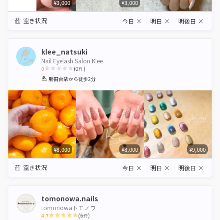
¥3,000
¥3,000
空き状況
今日
×
明日
×
明後日
×
klee_natsuki
Nail Eyelash Salon Klee
0
(
0
件)
1
2
3
4
5
勝田台駅
から徒歩2分
Star
Stars
Stars
Stars
Stars
¥8,000
¥8,000
¥9,000
空き状況
今日
×
明日
×
明後日
×
tomonowa.nails
tomonowaトモノワ
4.7
(
6
件)