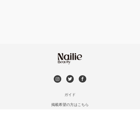
フット
持ち込み OK
市川・本八幡・下総中山
オフのみ
やり放題 あり
津田沼・京成津田沼
初回オフ 無料
北習志野・習志野
DVD観賞
八千代台・勝田台
メンズOK
ガイド
蘇我・鎌取・土気
掲載希望の方はこちら
出張OK
利用規約
四街道・都賀
お問い合わせ
子連れOK
特定商取引法に基づく表記
木更津・君津