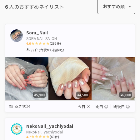
6
人のおすすめ
ネイリスト
おすすめ順
Sora_Nail
SORA NAIL SALON
4.6
(
295
件)
1
2
3
4
5
八千代台駅
から徒歩0分
Star
Stars
Stars
Stars
Stars
¥5,900
¥4,500
¥6,000
空き状況
今日
×
明日
◎
明後日
◎
NekoNail_yachiyodai
NekoNail_yachiyodai
4.7
(
60
件)