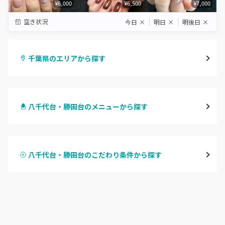
¥6,000
¥6,500
¥7,000
空き状況
今日
×
明日
×
明後日
×
千葉県のエリアから探す
千葉・千葉中央・西千葉
八千代台・勝田台のメニューから探す
柏・南柏
ハンドジェル
松戸・新松戸・新八柱
八千代台・勝田台のこだわり条件から探す
ハンドスカルプ
パラジェル
船橋・西船橋
ハンドケアカラー
フィルイン
浦安・行徳・妙典