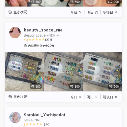
¥5,500
¥8,500
¥12,000
空き状況
今日
×
明日
◎
明後日
×
beauty_space_NN
Beauty Space〜N&N〜
4.8
(
29
件)
1
2
3
4
5
志津駅
から徒歩20分
Star
Stars
Stars
Stars
Stars
¥7,100
¥7,100
¥6,500
空き状況
今日
×
明日
×
明後日
×
SoraNail_Yachiyodai
SORA_NAIL
5
(
1
件)