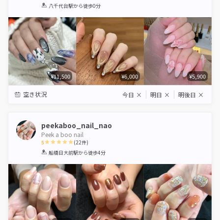
1
2
3
4
5
八千代台駅
から徒歩0分
Star
Stars
Stars
Stars
Stars
¥11,500
¥6,000
¥5,900
空き状況
今日
×
明日
×
明後日
×
peekaboo_nail_nao
Peek a boo nail
5
(
22
件)
1
2
3
4
5
船橋日大前駅
から徒歩4分
Star
Stars
Stars
Stars
Stars