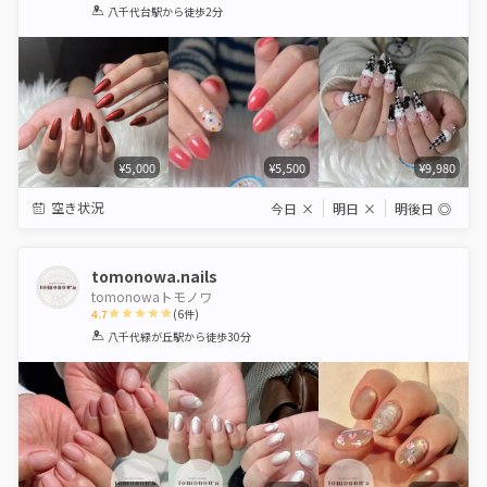
1
2
3
4
5
八千代台駅
から徒歩2分
Star
Stars
Stars
Stars
Stars
¥5,000
¥5,500
¥9,980
空き状況
今日
×
明日
×
明後日
◎
tomonowa.nails
tomonowaトモノワ
4.7
(
6
件)
1
2
3
4
5
八千代緑が丘駅
から徒歩30分
Star
Stars
Stars
Stars
Stars