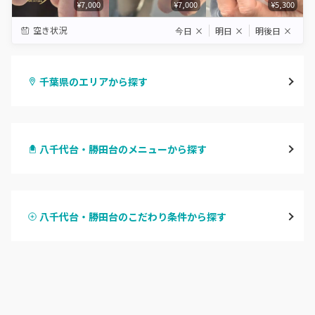
¥7,000
¥7,000
¥5,300
空き状況
今日
×
明日
×
明後日
×
千葉県のエリアから探す
千葉・千葉中央・西千葉
八千代台・勝田台のメニューから探す
柏・南柏
ハンドジェル
松戸・新松戸・新八柱
八千代台・勝田台のこだわり条件から探す
ハンドスカルプ
パラジェル
船橋・西船橋
ハンドケアカラー
フィルイン
浦安・行徳・妙典