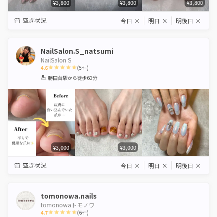
¥3,800
¥3,800
¥3,800
空き状況
今日
×
明日
×
明後日
×
NailSalon.S_natsumi
NailSalon S
4.6
(
5
件)
1
2
3
4
5
勝田台駅
から徒歩60分
Star
Stars
Stars
Stars
Stars
¥3,000
¥3,000
空き状況
今日
×
明日
×
明後日
×
tomonowa.nails
tomonowaトモノワ
4.7
(
6
件)