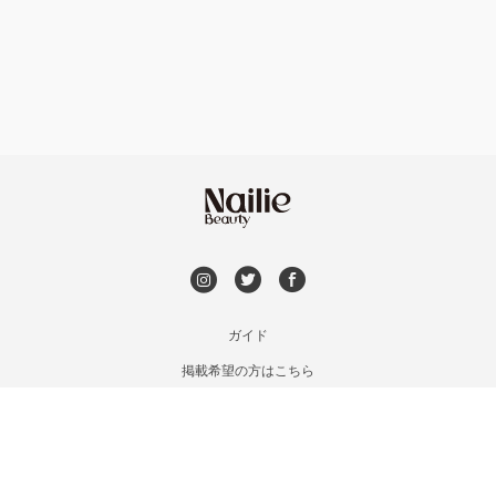
フット
持ち込み OK
市川・本八幡・下総中山
オフのみ
やり放題 あり
津田沼・京成津田沼
初回オフ 無料
北習志野・習志野
DVD観賞
八千代台・勝田台
メンズOK
ガイド
蘇我・鎌取・土気
掲載希望の方はこちら
出張OK
利用規約
四街道・都賀
お問い合わせ
子連れOK
特定商取引法に基づく表記
木更津・君津