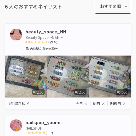
6
人のおすすめ
ネイリスト
おすすめ順
beauty_space_NN
Beauty Space〜N&N〜
4.8
(
29
件)
1
2
3
4
5
志津駅
から徒歩20分
Star
Stars
Stars
Stars
Stars
¥7,100
¥7,100
¥6,500
空き状況
今日
×
明日
×
明後日
×
nailspop_yuumii
NAILSPOP
5
(
35
件)