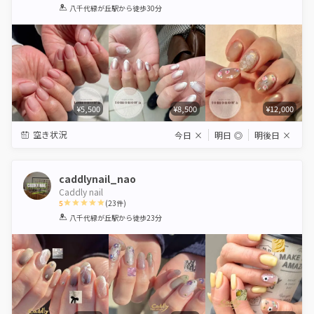
1
2
3
4
5
八千代緑が丘駅
から徒歩30分
Star
Stars
Stars
Stars
Stars
¥5,500
¥8,500
¥12,000
空き状況
今日
×
明日
◎
明後日
×
caddlynail_nao
Caddly nail
5
(
23
件)
1
2
3
4
5
八千代緑が丘駅
から徒歩23分
Star
Stars
Stars
Stars
Stars