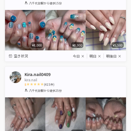
1
2
3
4
5
八千代台駅
から徒歩15分
Star
Stars
Stars
Stars
Stars
¥8,000
¥8,000
¥5,500
空き状況
今日
×
明日
×
明後日
×
Kira.nail0409
kira.nail
5
(
415
件)
1
2
3
4
5
八千代台駅
から徒歩25分
Star
Stars
Stars
Stars
Stars