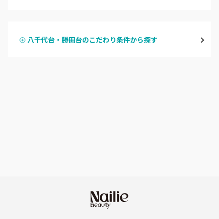
ハンドジェル
松戸・新松戸・新八柱
八千代台・勝田台のこだわり条件から探す
ハンドスカルプ
パラジェル
船橋・西船橋
ハンドケアカラー
フィルイン
浦安・行徳・妙典
フット
持ち込み OK
市川・本八幡・下総中山
オフのみ
やり放題 あり
津田沼・京成津田沼
初回オフ 無料
北習志野・習志野