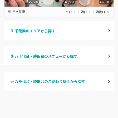
¥5,500
¥8,500
¥12,000
空き状況
今日
×
明日
×
明後日
×
千葉県のエリアから探す
千葉・千葉中央・西千葉
八千代台・勝田台のメニューから探す
柏・南柏
ハンドジェル
松戸・新松戸・新八柱
八千代台・勝田台のこだわり条件から探す
ハンドスカルプ
パラジェル
船橋・西船橋
ハンドケアカラー
フィルイン
浦安・行徳・妙典