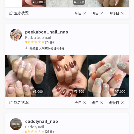
¥3,000
¥3,000
空き状況
今日
×
明日
×
明後日
×
peekaboo_nail_nao
Peek a boo nail
5
(
22
件)
1
2
3
4
5
船橋日大前駅
から徒歩4分
Star
Stars
Stars
Stars
Stars
¥6,000
¥6,500
¥7,000
空き状況
今日
×
明日
×
明後日
×
caddlynail_nao
Caddly nail
5
(
23
件)