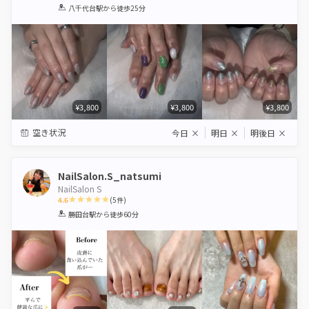
1
2
3
4
5
八千代台駅
から徒歩25分
Star
Stars
Stars
Stars
Stars
¥3,800
¥3,800
¥3,800
空き状況
今日
×
明日
×
明後日
×
NailSalon.S_natsumi
NailSalon S
4.6
(
5
件)
1
2
3
4
5
勝田台駅
から徒歩60分
Star
Stars
Stars
Stars
Stars