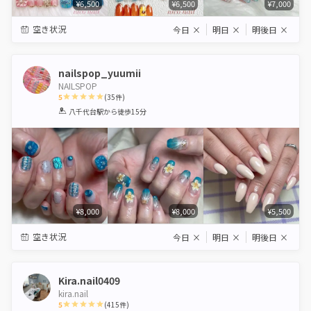
¥6,500
¥6,500
¥7,000
空き状況
今日
×
明日
×
明後日
×
nailspop_yuumii
NAILSPOP
5
(
35
件)
1
2
3
4
5
八千代台駅
から徒歩15分
Star
Stars
Stars
Stars
Stars
¥8,000
¥8,000
¥5,500
空き状況
今日
×
明日
×
明後日
×
Kira.nail0409
kira.nail
5
(
415
件)