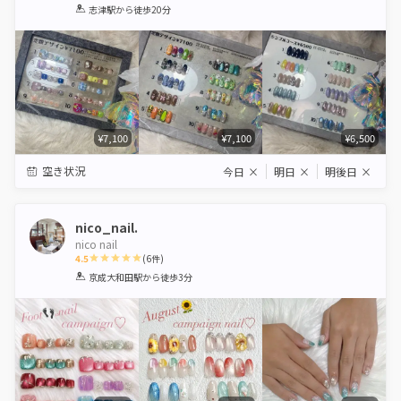
1
2
3
4
5
志津駅
から徒歩20分
Star
Stars
Stars
Stars
Stars
¥7,100
¥7,100
¥6,500
空き状況
今日
×
明日
×
明後日
×
nico_nail.
nico nail
4.5
(
6
件)
1
2
3
4
5
京成大和田駅
から徒歩3分
Star
Stars
Stars
Stars
Stars