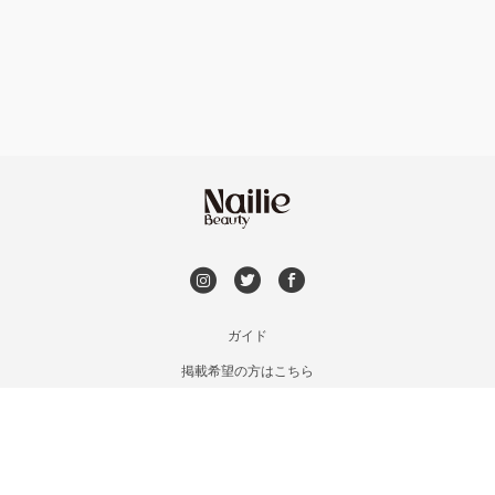
フット
持ち込み OK
市川・本八幡・下総中山
オフのみ
やり放題 あり
津田沼・京成津田沼
初回オフ 無料
北習志野・習志野
DVD観賞
八千代台・勝田台
メンズOK
ガイド
蘇我・鎌取・土気
掲載希望の方はこちら
出張OK
利用規約
四街道・都賀
お問い合わせ
子連れOK
特定商取引法に基づく表記
木更津・君津