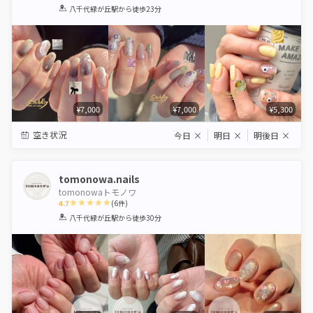
1
2
3
4
5
八千代緑が丘駅
から徒歩23分
Star
Stars
Stars
Stars
Stars
¥7,000
¥7,000
¥5,300
空き状況
今日
×
明日
×
明後日
×
tomonowa.nails
tomonowaトモノワ
4.7
(
6
件)
1
2
3
4
5
八千代緑が丘駅
から徒歩30分
Star
Stars
Stars
Stars
Stars