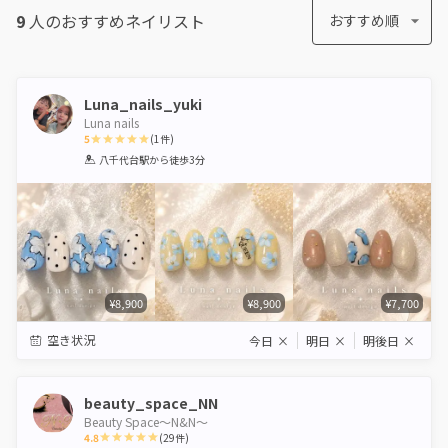
9
人のおすすめ
ネイリスト
おすすめ順
Luna_nails_yuki
Luna nails
5
(
1
件)
1
2
3
4
5
八千代台駅
から徒歩3分
Star
Stars
Stars
Stars
Stars
¥8,900
¥8,900
¥7,700
空き状況
今日
×
明日
×
明後日
×
beauty_space_NN
Beauty Space〜N&N〜
4.8
(
29
件)