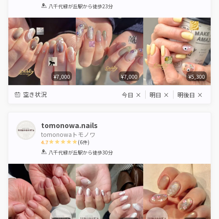
1
2
3
4
5
八千代緑が丘駅
から徒歩23分
Star
Stars
Stars
Stars
Stars
¥7,000
¥7,000
¥5,300
空き状況
今日
×
明日
×
明後日
×
tomonowa.nails
tomonowaトモノワ
4.7
(
6
件)
1
2
3
4
5
八千代緑が丘駅
から徒歩30分
Star
Stars
Stars
Stars
Stars