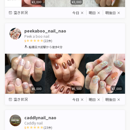
¥3,000
¥3,000
空き状況
今日
×
明日
×
明後日
×
peekaboo_nail_nao
Peek a boo nail
5
(
22
件)
1
2
3
4
5
船橋日大前駅
から徒歩4分
Star
Stars
Stars
Stars
Stars
¥6,000
¥6,500
¥7,000
空き状況
今日
×
明日
×
明後日
×
caddlynail_nao
Caddly nail
5
(
23
件)