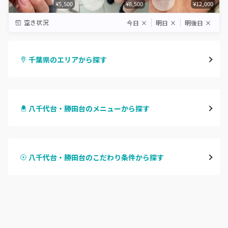
¥5,500
¥8,500
¥12,000
空き状況
今日
×
明日
×
明後日
×
千葉県のエリアから探す
千葉・千葉中央・西千葉
八千代台・勝田台のメニューから探す
柏・南柏
ハンドジェル
松戸・新松戸・新八柱
八千代台・勝田台のこだわり条件から探す
ハンドスカルプ
パラジェル
船橋・西船橋
ハンドケアカラー
フィルイン
浦安・行徳・妙典