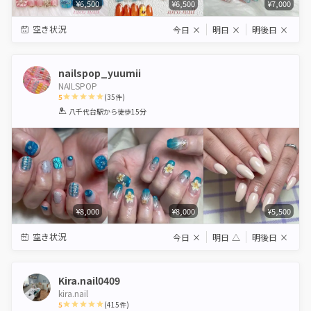
¥6,500
¥6,500
¥7,000
空き状況
今日
×
明日
×
明後日
×
nailspop_yuumii
NAILSPOP
5
(
35
件)
1
2
3
4
5
八千代台駅
から徒歩15分
Star
Stars
Stars
Stars
Stars
¥8,000
¥8,000
¥5,500
空き状況
今日
×
明日
△
明後日
×
Kira.nail0409
kira.nail
5
(
415
件)