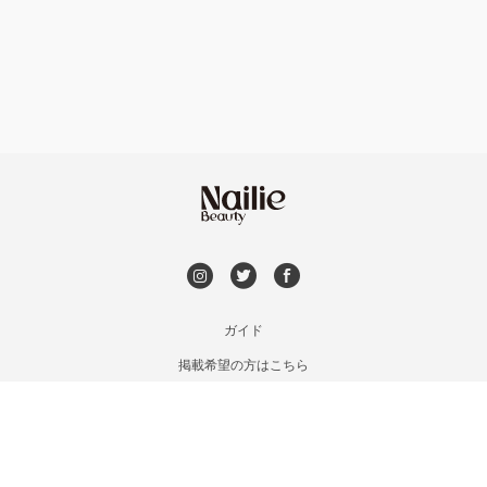
フット
持ち込み OK
市川・本八幡・下総中山
オフのみ
やり放題 あり
津田沼・京成津田沼
初回オフ 無料
北習志野・習志野
DVD観賞
八千代台・勝田台
メンズOK
ガイド
蘇我・鎌取・土気
掲載希望の方はこちら
出張OK
利用規約
四街道・都賀
お問い合わせ
子連れOK
特定商取引法に基づく表記
木更津・君津