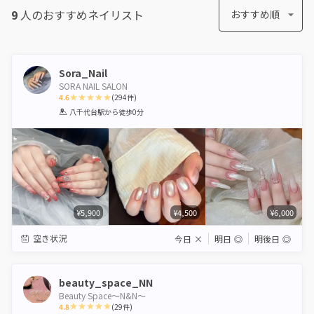
9
人のおすすめ
ネイリスト
おすすめ順
Sora_Nail
SORA NAIL SALON
4.6
(
294
件)
1
2
3
4
5
八千代台駅
から徒歩0分
Star
Stars
Stars
Stars
Stars
¥5,900
¥4,500
¥6,000
空き状況
今日
×
明日
◎
明後日
◎
beauty_space_NN
Beauty Space〜N&N〜
4.8
(
29
件)