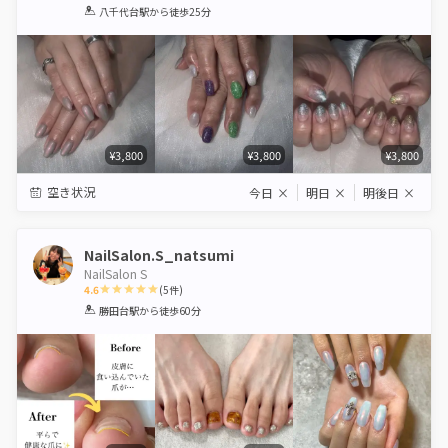
1
2
3
4
5
八千代台駅
から徒歩25分
Star
Stars
Stars
Stars
Stars
¥3,800
¥3,800
¥3,800
空き状況
今日
×
明日
×
明後日
×
NailSalon.S_natsumi
NailSalon S
4.6
(
5
件)
1
2
3
4
5
勝田台駅
から徒歩60分
Star
Stars
Stars
Stars
Stars