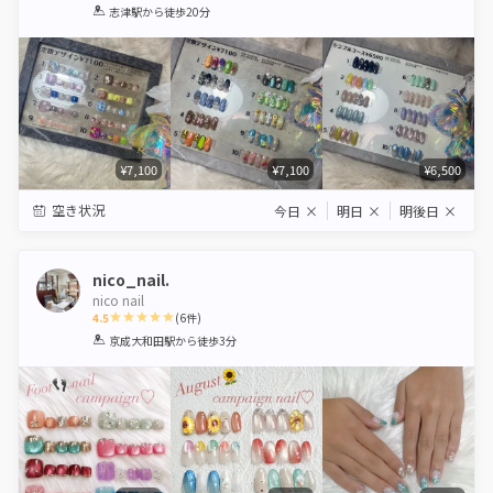
1
2
3
4
5
志津駅
から徒歩20分
Star
Stars
Stars
Stars
Stars
¥7,100
¥7,100
¥6,500
空き状況
今日
×
明日
×
明後日
×
nico_nail.
nico nail
4.5
(
6
件)
1
2
3
4
5
京成大和田駅
から徒歩3分
Star
Stars
Stars
Stars
Stars