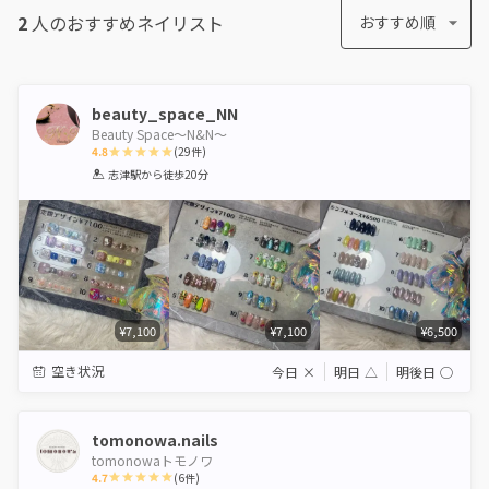
2
人のおすすめ
ネイリスト
おすすめ順
beauty_space_NN
Beauty Space〜N&N〜
4.8
(
29
件)
1
2
3
4
5
志津駅
から徒歩20分
Star
Stars
Stars
Stars
Stars
¥7,100
¥7,100
¥6,500
空き状況
今日
×
明日
△
明後日
◯
tomonowa.nails
tomonowaトモノワ
4.7
(
6
件)