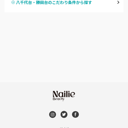
八千代台・勝田台のこだわり条件から探す
ハンドスカルプ
パラジェル
船橋・西船橋
ハンドケアカラー
フィルイン
浦安・行徳・妙典
フット
持ち込み OK
市川・本八幡・下総中山
オフのみ
やり放題 あり
津田沼・京成津田沼
初回オフ 無料
北習志野・習志野
DVD観賞
八千代台・勝田台
メンズOK