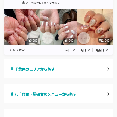
1
2
3
4
5
八千代緑が丘駅
から徒歩30分
Star
Stars
Stars
Stars
Stars
¥5,500
¥8,500
¥12,000
空き状況
今日
×
明日
×
明後日
×
千葉県のエリアから探す
千葉・千葉中央・西千葉
八千代台・勝田台のメニューから探す
柏・南柏
ハンドジェル
松戸・新松戸・新八柱