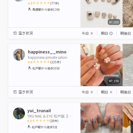
4.9
(
77
件)
1
2
3
4
5
馬橋駅
から徒歩13分
Star
Stars
Stars
Stars
Stars
¥7,000
空き状況
今日
×
明日
◎
明後日
happiness__mino
happiness-private salon-
4.8
(
225
件)
1
2
3
4
5
松戸駅
から徒歩10分
Star
Stars
Stars
Stars
Stars
¥7,150
空き状況
今日
×
明日
×
明後日
yui_trunail
TRU NAIL & EYE 松戸店【トゥルーネイル＆アイ】
4.9
(
28
件)
1
2
3
4
5
松戸駅
から徒歩5分
Star
Stars
Stars
Stars
Stars