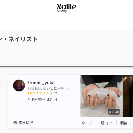
ン・ネイリスト
trunail_yuka
TRU NAIL & EYE 松戸店【トゥルーネイル＆アイ】
4.8
(
23
件)
1
2
3
4
5
松戸駅
から徒歩5分
Star
Stars
Stars
Stars
Stars
¥8,540
空き状況
今日
△
明日
△
明後日