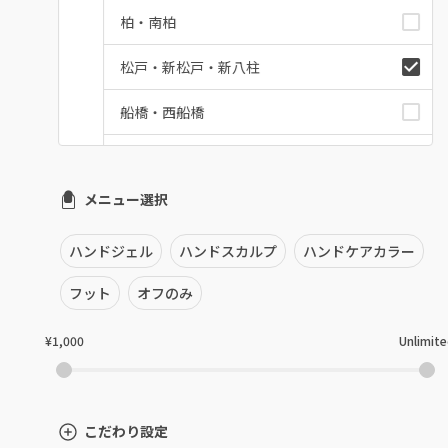
柏・南柏
松戸・新松戸・新八柱
船橋・西船橋
浦安・行徳・妙典
メニュー選択
市川・本八幡・下総中山
津田沼・京成津田沼
ハンドジェル
ハンドスカルプ
ハンドケアカラー
北習志野・習志野
フット
オフのみ
八千代台・勝田台
¥1,000
Unlimit
蘇我・鎌取・土気
四街道・都賀
こだわり設定