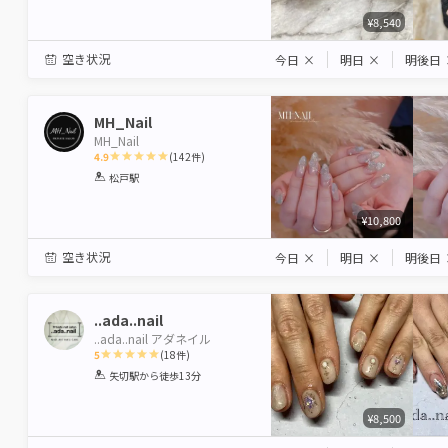
¥8,540
空き状況
今日
×
明日
×
明後日
MH_Nail
MH_Nail
4.9
(
142
件)
1
2
3
4
5
松戸駅
Star
Stars
Stars
Stars
Stars
¥10,800
空き状況
今日
×
明日
×
明後日
..ada..nail
..ada..nail アダネイル
5
(
18
件)
1
2
3
4
5
矢切駅
から徒歩13分
Star
Stars
Stars
Stars
Stars
¥8,500