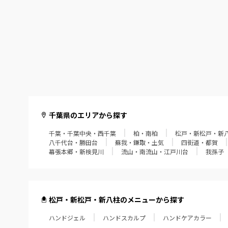
千葉県のエリアから探す
千葉・千葉中央・西千葉
柏・南柏
松戸・新松戸・新
八千代台・勝田台
蘇我・鎌取・土気
四街道・都賀
幕張本郷・新検見川
流山・南流山・江戸川台
我孫子
松戸・新松戸・新八柱のメニューから探す
ハンドジェル
ハンドスカルプ
ハンドケアカラー