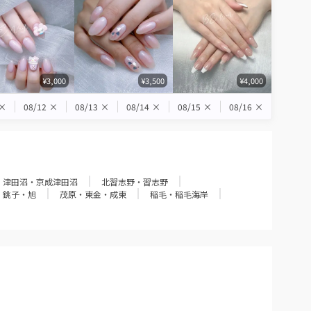
¥3,000
¥3,500
¥4,000
×
08/12
×
08/13
×
08/14
×
08/15
×
08/16
×
津田沼・京成津田沼
北習志野・習志野
銚子・旭
茂原・東金・成東
稲毛・稲毛海岸