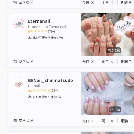
空き状況
今日
×
明日
×
明後日
Eternanail
Home salon Eterna nail
5
(
7
件)
1
2
3
4
5
北松戸駅
から徒歩12分
Star
Stars
Stars
Stars
Stars
¥10,980
空き状況
今日
×
明日
×
明後日
BENail_shinmatsudo
BE Nail
4.7
(
28
件)
1
2
3
4
5
新松戸駅
から徒歩0分
Star
Stars
Stars
Stars
Stars
¥5,000
空き状況
今日
×
明日
×
明後日