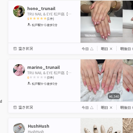
hono_trunail
TRU NAIL & EYE 松戸店【トゥルーネイル＆アイ】
5
(
1
件)
1
2
3
4
5
松戸駅
から徒歩5分
Star
Stars
Stars
Stars
Stars
空き状況
今日
△
明日
×
明後日
marino_trunail
TRU NAIL & EYE 松戸店【トゥルーネイル＆アイ】
0
(
0
件)
1
2
3
4
5
松戸駅
から徒歩5分
Star
Stars
Stars
Stars
Stars
¥6,540
ed
空き状況
今日
△
明日
×
明後日
HushHush
HushHush