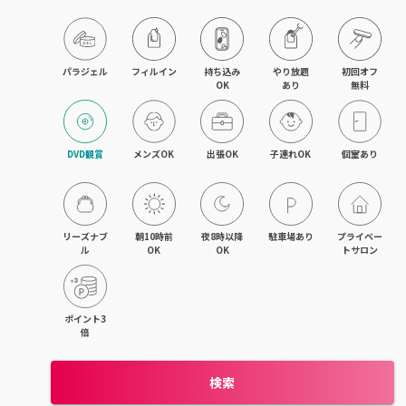
木更津・君津
八幡宿・五井・姉ヶ崎
パラジェル
フィルイン
持ち込み

やり放題

初回オフ

OK
あり
無料
成田・佐倉・ユーカリが丘
銚子・旭
DVD観賞
メンズOK
出張OK
子連れOK
個室あり
茂原・東金・成東
稲毛・稲毛海岸
リーズナブ
朝10時前
夜8時以降
駐車場あり
プライベー
ル
OK
OK
トサロン
幕張本郷・新検見川
流山・南流山・江戸川台
ポイント3
倍
我孫子
検索
鎌ヶ谷・西白井