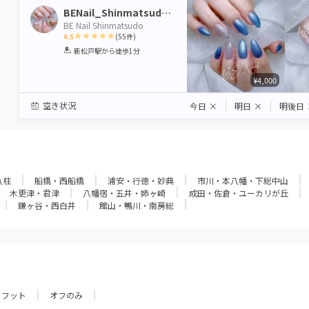
BENail_Shinmatsudo_staf
BE Nail Shinmatsudo
4.5
(
55
件)
1
2
3
4
5
新松戸駅
から徒歩1分
Star
Stars
Stars
Stars
Stars
¥4,000
空き状況
今日
×
明日
×
明後日
八柱
船橋・西船橋
浦安・行徳・妙典
市川・本八幡・下総中山
木更津・君津
八幡宿・五井・姉ヶ崎
成田・佐倉・ユーカリが丘
鎌ヶ谷・西白井
館山・鴨川・南房総
フット
オフのみ