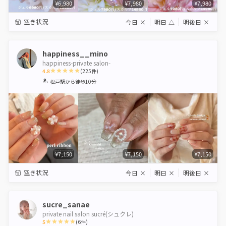
¥6,980
¥7,980
¥7,980
空き状況
今日
×
明日
△
明後日
×
happiness__mino
happiness-private salon-
4.8
(
225
件)
1
2
3
4
5
松戸駅
から徒歩10分
Star
Stars
Stars
Stars
Stars
¥7,150
¥7,150
¥7,150
空き状況
今日
×
明日
×
明後日
×
sucre_sanae
private nail salon sucré(シュクレ)
5
(
6
件)