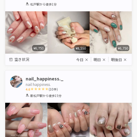
1
2
3
4
5
松戸駅
から徒歩1分
Star
Stars
Stars
Stars
Stars
¥6,750
¥8,550
¥6,750
空き状況
今日
×
明日
×
明後日
×
nail_happiness._
nail happiness.
4.6
(
10
件)
1
2
3
4
5
新松戸駅
から徒歩15分
Star
Stars
Stars
Stars
Stars