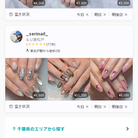
¥4,000
¥3,000
¥3,500
空き状況
今日
×
明日
×
明後日
×
_serinail_
＆Ｕ新松戸
5
(
77
件)
1
2
3
4
5
新松戸駅
から徒歩2分
Star
Stars
Stars
Stars
Stars
¥9,600
¥11,200
¥8,000
空き状況
今日
×
明日
×
明後日
×
千葉県のエリアから探す