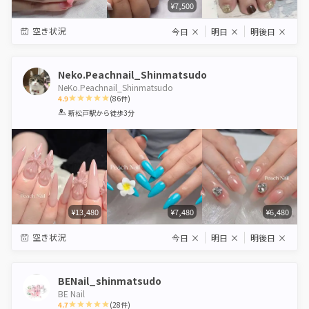
¥7,500
空き状況
今日
×
明日
×
明後日
×
Neko.Peachnail_Shinmatsudo
NeKo.Peachnail_Shinmatsudo
4.9
(
86
件)
1
2
3
4
5
新松戸駅
から徒歩3分
Star
Stars
Stars
Stars
Stars
¥13,480
¥7,480
¥6,480
空き状況
今日
×
明日
×
明後日
×
BENail_shinmatsudo
BE Nail
4.7
(
28
件)