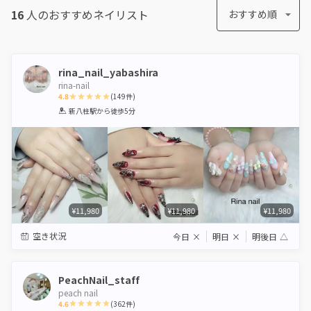
16
人のおすすめ
ネイリスト
おすすめ順
rina_nail_yabashira
rina-nail
4.8
(
149
件)
1
2
3
4
5
新八柱駅
から徒歩5分
Star
Stars
Stars
Stars
Stars
¥11,980
¥11,980
¥11,980
空き状況
今日
×
明日
×
明後日
△
PeachNail_staff
peach nail
4.6
(
362
件)