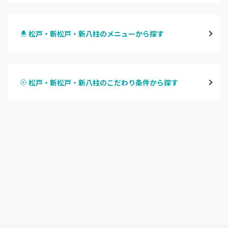
千葉・千葉中央・西千葉
松戸・新松戸・新八柱のメニューから探す
柏・南柏
ハンドジェル
松戸・新松戸・新八柱
松戸・新松戸・新八柱のこだわり条件から探す
ハンドスカルプ
パラジェル
船橋・西船橋
ハンドケアカラー
フィルイン
浦安・行徳・妙典
フット
持ち込み OK
市川・本八幡・下総中山
オフのみ
やり放題 あり
津田沼・京成津田沼