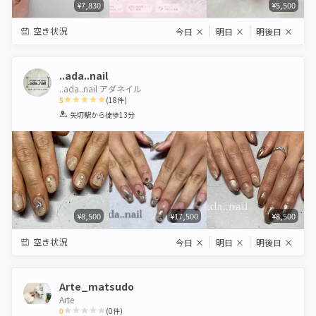
¥7,830
¥5,500
空き状況
今日
×
明日
×
明後日
×
..ada..nail
..ada..nail アダネイル
5
(
18
件)
1
2
3
4
5
矢切駅
から徒歩13分
Star
Stars
Stars
Stars
Stars
¥8,500
¥17,500
¥8,500
空き状況
今日
×
明日
×
明後日
×
Arte_matsudo
Arte
0
(
0
件)