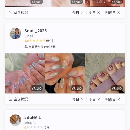
¥5,000
¥5,900
¥5,000
空き状況
今日
×
明日
×
明後日
×
Snail_2025
S nail
4.9
(
9
件)
1
2
3
4
5
五香駅
から徒歩13分
Star
Stars
Stars
Stars
Stars
¥7,100
¥7,100
¥7,900
空き状況
今日
×
明日
×
明後日
×
sduNAIL
sduNAIL
0
(
0
件)