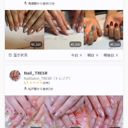
1
2
3
4
5
馬橋駅
から徒歩15分
Star
Stars
Stars
Stars
Stars
¥5,500
¥5,500
¥5,500
空き状況
今日
×
明日
×
明後日
×
Nail_TRESR
NailSalon_TRESR（トレゾア）
5
(
4
件)
1
2
3
4
5
松戸駅
から徒歩1分
Star
Stars
Stars
Stars
Stars