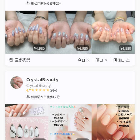
1
2
3
4
5
新松戸駅
から徒歩2分
Star
Stars
Stars
Stars
Stars
¥4,980
¥4,980
¥4,980
空き状況
今日
×
明日
×
明後日
△
CrystalBeauty
Crystal Beauty
4.7
(
9
件)
1
2
3
4
5
松戸駅
から徒歩12分
Star
Stars
Stars
Stars
Stars