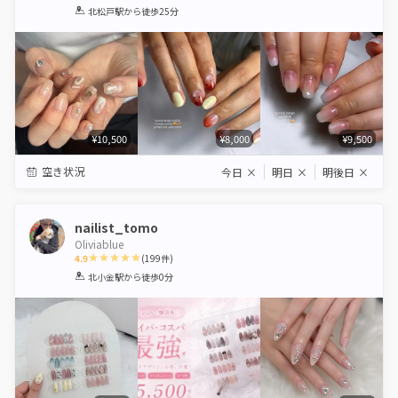
1
2
3
4
5
北松戸駅
から徒歩25分
Star
Stars
Stars
Stars
Stars
¥10,500
¥8,000
¥9,500
空き状況
今日
×
明日
×
明後日
×
nailist_tomo
Oliviablue
4.9
(
199
件)
1
2
3
4
5
北小金駅
から徒歩0分
Star
Stars
Stars
Stars
Stars