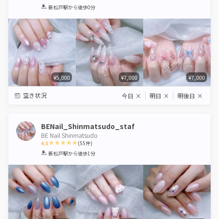
1
2
3
4
5
新松戸駅
から徒歩0分
Star
Stars
Stars
Stars
Stars
¥5,000
¥7,000
¥7,000
空き状況
今日
×
明日
×
明後日
×
BENail_Shinmatsudo_staf
BE Nail Shinmatsudo
4.5
(
55
件)
1
2
3
4
5
新松戸駅
から徒歩1分
Star
Stars
Stars
Stars
Stars