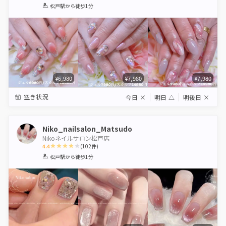
1
2
3
4
5
松戸駅
から徒歩1分
Star
Stars
Stars
Stars
Stars
¥6,980
¥7,980
¥7,980
空き状況
今日
×
明日
△
明後日
×
Niko_nailsalon_Matsudo
Nikoネイルサロン松戸店
4.4
(
102
件)
1
2
3
4
5
松戸駅
から徒歩1分
Star
Stars
Stars
Stars
Stars