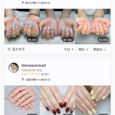
1
2
3
4
5
新松戸駅
から徒歩2分
Star
Stars
Stars
Stars
Stars
¥4,980
¥4,980
¥4,980
空き状況
今日
×
明日
×
明後日
△
Himawarinail
HIMAWARI NAIL
4.6
(
41
件)
1
2
3
4
5
北国分駅
から徒歩5分
Star
Stars
Stars
Stars
Stars