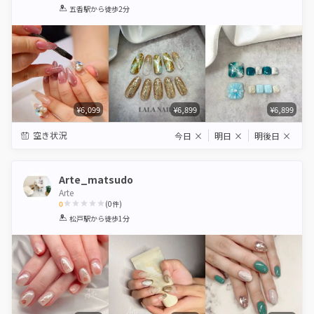
1
2
3
4
5
五香駅
から徒歩2分
Star
Stars
Stars
Stars
Stars
¥6,099
¥6,899
¥6,899
空き状況
今日
×
明日
×
明後日
×
Arte_matsudo
Arte
0
(
0
件)
1
2
3
4
5
松戸駅
から徒歩1分
Star
Stars
Stars
Stars
Stars