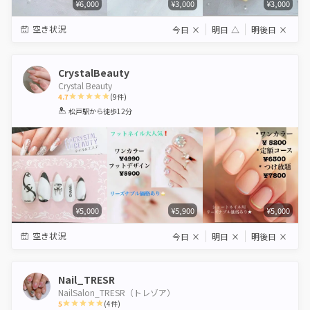
¥6,000
¥3,000
¥3,000
空き状況
今日
×
明日
△
明後日
×
CrystalBeauty
Crystal Beauty
4.7
(
9
件)
1
2
3
4
5
松戸駅
から徒歩12分
Star
Stars
Stars
Stars
Stars
¥5,000
¥5,900
¥5,000
空き状況
今日
×
明日
×
明後日
×
Nail_TRESR
NailSalon_TRESR（トレゾア）
5
(
4
件)