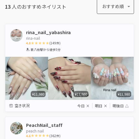
13
人のおすすめ
ネイリスト
おすすめ順
rina_nail_yabashira
rina-nail
4.8
(
149
件)
1
2
3
4
5
新八柱駅
から徒歩5分
Star
Stars
Stars
Stars
Stars
¥11,980
¥11,980
¥11,980
空き状況
今日
×
明日
×
明後日
△
PeachNail_staff
peach nail
4.6
(
362
件)