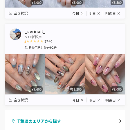
¥4,000
¥3,000
¥3,500
空き状況
今日
×
明日
×
明後日
×
_serinail_
＆Ｕ新松戸
5
(
77
件)
1
2
3
4
5
新松戸駅
から徒歩2分
Star
Stars
Stars
Stars
Stars
¥9,600
¥11,200
¥8,000
空き状況
今日
×
明日
×
明後日
×
千葉県のエリアから探す