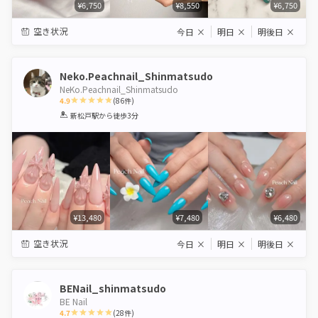
¥6,750
¥8,550
¥6,750
空き状況
今日
×
明日
×
明後日
×
Neko.Peachnail_Shinmatsudo
NeKo.Peachnail_Shinmatsudo
4.9
(
86
件)
1
2
3
4
5
新松戸駅
から徒歩3分
Star
Stars
Stars
Stars
Stars
¥13,480
¥7,480
¥6,480
空き状況
今日
×
明日
×
明後日
×
BENail_shinmatsudo
BE Nail
4.7
(
28
件)