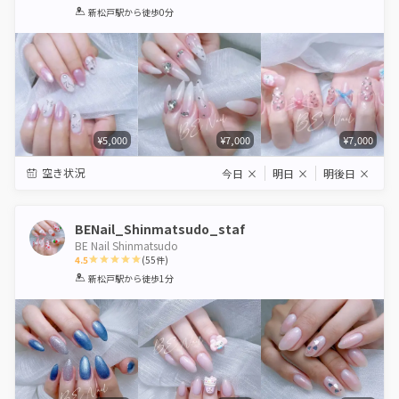
1
2
3
4
5
新松戸駅
から徒歩0分
Star
Stars
Stars
Stars
Stars
¥5,000
¥7,000
¥7,000
空き状況
今日
×
明日
×
明後日
×
BENail_Shinmatsudo_staf
BE Nail Shinmatsudo
4.5
(
55
件)
1
2
3
4
5
新松戸駅
から徒歩1分
Star
Stars
Stars
Stars
Stars