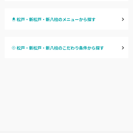
千葉・千葉中央・西千葉
松戸・新松戸・新八柱のメニューから探す
柏・南柏
ハンドジェル
松戸・新松戸・新八柱
松戸・新松戸・新八柱のこだわり条件から探す
ハンドスカルプ
パラジェル
船橋・西船橋
ハンドケアカラー
フィルイン
浦安・行徳・妙典
フット
持ち込み OK
市川・本八幡・下総中山
オフのみ
やり放題 あり
津田沼・京成津田沼