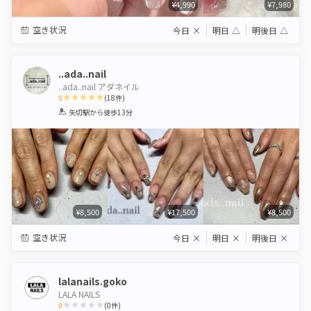
¥4,990
¥7,980
空き状況
今日
×
明日
△
明後日
△
..ada..nail
..ada..nail アダネイル
5
(
18
件)
1
2
3
4
5
矢切駅
から徒歩13分
Star
Stars
Stars
Stars
Stars
¥8,500
¥17,500
¥8,500
空き状況
今日
×
明日
×
明後日
×
lalanails.goko
LALA NAILS
0
(
0
件)