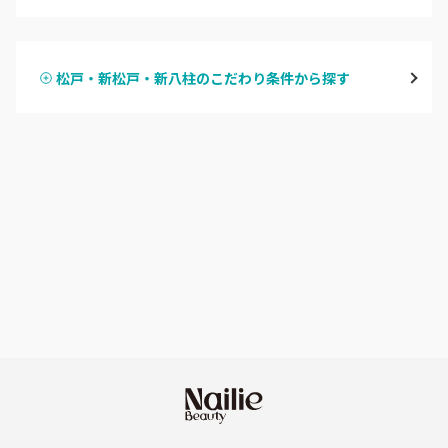
ハンドジェル
松戸・新松戸・新八柱
松戸・新松戸・新八柱のこだわり条件から探す
ハンドスカルプ
パラジェル
船橋・西船橋
ハンドケアカラー
フィルイン
浦安・行徳・妙典
フット
持ち込み OK
市川・本八幡・下総中山
オフのみ
やり放題 あり
津田沼・京成津田沼
初回オフ 無料
北習志野・習志野