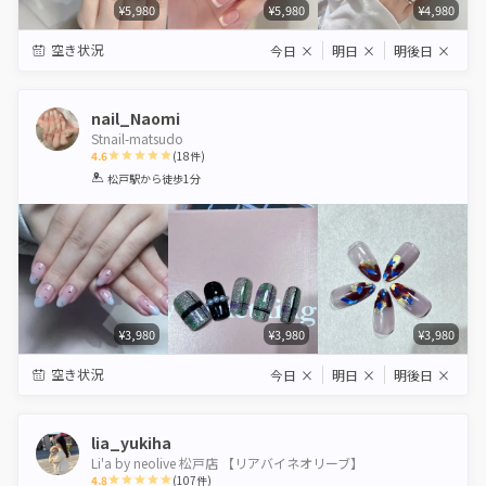
¥5,980
¥5,980
¥4,980
空き状況
今日
×
明日
×
明後日
×
nail_Naomi
Stnail-matsudo
4.6
(
18
件)
1
2
3
4
5
松戸駅
から徒歩1分
Star
Stars
Stars
Stars
Stars
¥3,980
¥3,980
¥3,980
空き状況
今日
×
明日
×
明後日
×
lia_yukiha
Li'a by neolive 松戸店 【リアバイネオリーブ】
4.8
(
107
件)