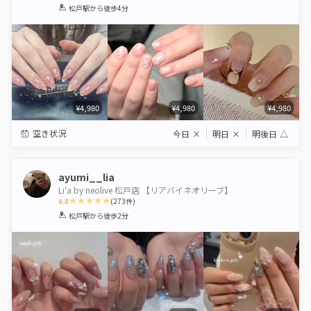
1
2
3
4
5
松戸駅
から徒歩4分
Star
Stars
Stars
Stars
Stars
¥4,980
¥4,980
¥4,980
空き状況
今日
×
明日
×
明後日
△
ayumi__lia
Li'a by neolive 松戸店 【リアバイネオリーブ】
4.8
(
273
件)
1
2
3
4
5
松戸駅
から徒歩2分
Star
Stars
Stars
Stars
Stars