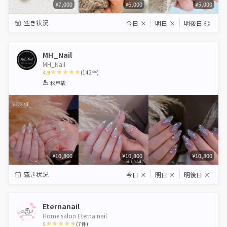
¥7,000
¥6,000
¥5,000
空き状況
今日
×
明日
×
明後日
◎
MH_Nail
MH_Nail
4.9
(
142
件)
1
2
3
4
5
松戸駅
Star
Stars
Stars
Stars
Stars
¥10,800
¥10,800
¥10,800
空き状況
今日
×
明日
×
明後日
×
Eternanail
Home salon Eterna nail
5
(
7
件)