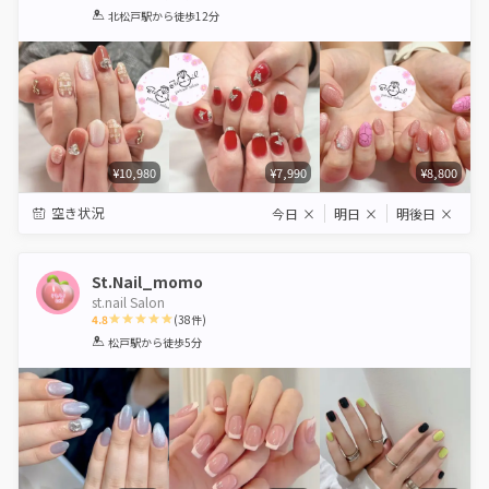
1
2
3
4
5
北松戸駅
から徒歩12分
Star
Stars
Stars
Stars
Stars
¥10,980
¥7,990
¥8,800
空き状況
今日
×
明日
×
明後日
×
St.Nail_momo
st.nail Salon
4.8
(
38
件)
1
2
3
4
5
松戸駅
から徒歩5分
Star
Stars
Stars
Stars
Stars