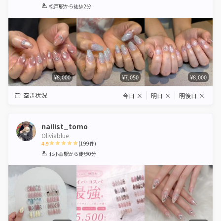
1
2
3
4
5
松戸駅
から徒歩2分
Star
Stars
Stars
Stars
Stars
¥8,000
¥7,050
¥8,000
空き状況
今日
×
明日
×
明後日
×
nailist_tomo
Oliviablue
4.9
(
199
件)
1
2
3
4
5
北小金駅
から徒歩0分
Star
Stars
Stars
Stars
Stars