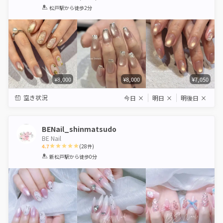
1
2
3
4
5
松戸駅
から徒歩2分
Star
Stars
Stars
Stars
Stars
¥8,000
¥8,000
¥7,050
空き状況
今日
×
明日
×
明後日
×
BENail_shinmatsudo
BE Nail
4.7
(
28
件)
1
2
3
4
5
新松戸駅
から徒歩0分
Star
Stars
Stars
Stars
Stars