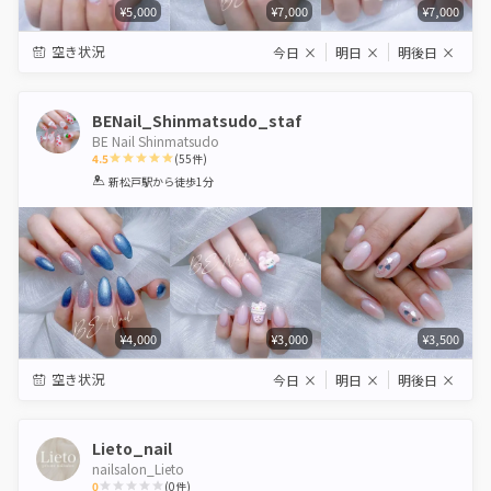
¥5,000
¥7,000
¥7,000
空き状況
今日
×
明日
×
明後日
×
BENail_Shinmatsudo_staf
BE Nail Shinmatsudo
4.5
(
55
件)
1
2
3
4
5
新松戸駅
から徒歩1分
Star
Stars
Stars
Stars
Stars
¥4,000
¥3,000
¥3,500
空き状況
今日
×
明日
×
明後日
×
Lieto_nail
nailsalon_Lieto
0
(
0
件)