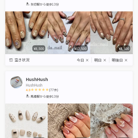
1
2
3
4
5
矢切駅
から徒歩13分
Star
Stars
Stars
Stars
Stars
¥8,500
¥17,500
¥8,500
空き状況
今日
×
明日
×
明後日
×
HushHush
HushHush
4.9
(
77
件)
1
2
3
4
5
馬橋駅
から徒歩13分
Star
Stars
Stars
Stars
Stars