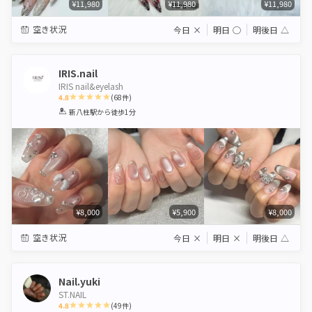
¥11,980
¥11,980
¥11,980
空き状況
今日
×
明日
◯
明後日
△
IRIS.nail
IRIS nail&eyelash
4.8
(
68
件)
1
2
3
4
5
新八柱駅
から徒歩1分
Star
Stars
Stars
Stars
Stars
¥8,000
¥5,900
¥8,000
空き状況
今日
×
明日
×
明後日
△
Nail.yuki
ST.NAIL
4.8
(
49
件)