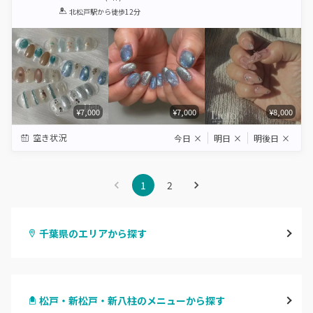
1
2
3
4
5
北松戸駅
から徒歩12分
Star
Stars
Stars
Stars
Stars
¥7,000
¥7,000
¥8,000
空き状況
今日
×
明日
×
明後日
×
1
2
千葉県のエリアから探す
千葉・千葉中央・西千葉
松戸・新松戸・新八柱のメニューから探す
柏・南柏