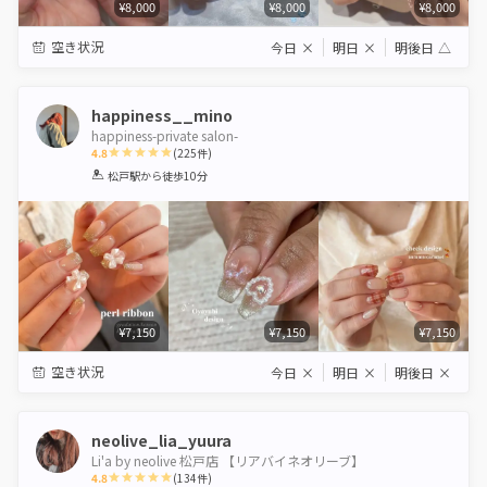
¥8,000
¥8,000
¥8,000
空き状況
今日
×
明日
×
明後日
△
happiness__mino
happiness-private salon-
4.8
(
225
件)
1
2
3
4
5
松戸駅
から徒歩10分
Star
Stars
Stars
Stars
Stars
¥7,150
¥7,150
¥7,150
空き状況
今日
×
明日
×
明後日
×
neolive_lia_yuura
Li'a by neolive 松戸店 【リアバイネオリーブ】
4.8
(
134
件)