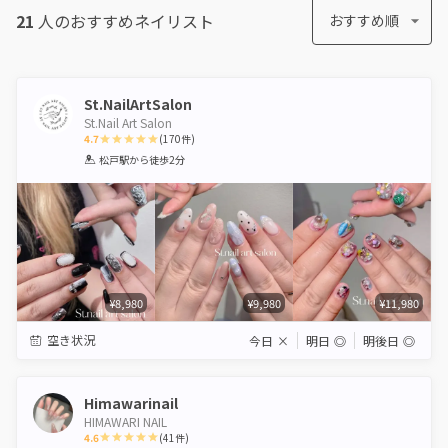
21
人のおすすめ
ネイリスト
おすすめ順
St.NailArtSalon
St.Nail Art Salon
4.7
(
170
件)
1
2
3
4
5
松戸駅
から徒歩2分
Star
Stars
Stars
Stars
Stars
¥8,980
¥9,980
¥11,980
空き状況
今日
×
明日
◎
明後日
◎
Himawarinail
HIMAWARI NAIL
4.6
(
41
件)