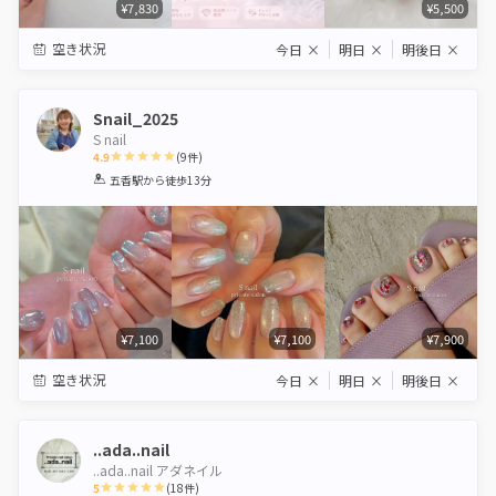
¥7,830
¥5,500
空き状況
今日
×
明日
×
明後日
×
Snail_2025
S nail
4.9
(
9
件)
1
2
3
4
5
五香駅
から徒歩13分
Star
Stars
Stars
Stars
Stars
¥7,100
¥7,100
¥7,900
空き状況
今日
×
明日
×
明後日
×
..ada..nail
..ada..nail アダネイル
5
(
18
件)