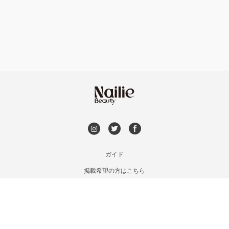
フット
持ち込み OK
市川・本八幡・下総中山
オフのみ
やり放題 あり
津田沼・京成津田沼
初回オフ 無料
北習志野・習志野
DVD観賞
八千代台・勝田台
メンズOK
ガイド
蘇我・鎌取・土気
掲載希望の方はこちら
出張OK
利用規約
四街道・都賀
お問い合わせ
子連れOK
特定商取引法に基づく表記
木更津・君津