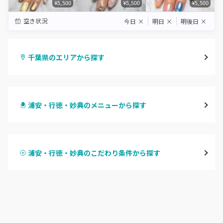
¥5,500
¥5,500
¥5,500
空き状況
今日
×
明日
×
明後日
×
千葉県のエリアから探す
千葉・千葉中央・西千葉
浦安・行徳・妙典のメニューから探す
柏・南柏
ハンドジェル
松戸・新松戸・新八柱
浦安・行徳・妙典のこだわり条件から探す
ハンドスカルプ
パラジェル
船橋・西船橋
ハンドケアカラー
フィルイン
浦安・行徳・妙典