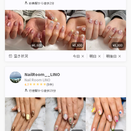
1
2
3
4
5
妙典駅
から徒歩2分
Star
Stars
Stars
Stars
Stars
¥6,600
¥8,800
¥8,800
空き状況
今日
×
明日
×
明後日
×
NailRoom__LINO
Nail Room LINO
4.7
(
9
件)
1
2
3
4
5
行徳駅
から徒歩19分
Star
Stars
Stars
Stars
Stars