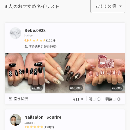
3
人のおすすめ
ネイリスト
おすすめ順
Bebe.0928
bebe
4.9
(
112
件)
1
2
3
4
5
南行徳駅
から徒歩6分
Star
Stars
Stars
Stars
Stars
¥8,300
¥10,000
¥7,000
空き状況
今日
×
明日
◯
明後日
◎
Nailsalon_Sourire
sourire
5
(
128
件)