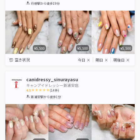
1
2
3
4
5
行徳駅
から徒歩19分
Star
Stars
Stars
Stars
Stars
¥5,500
¥5,500
¥5,500
空き状況
今日
×
明日
×
明後日
×
canidressy_sinurayasu
キャンアイドレッシー新浦安店
4.5
(
14
件)
1
2
3
4
5
新浦安駅
から徒歩1分
Star
Stars
Stars
Stars
Stars