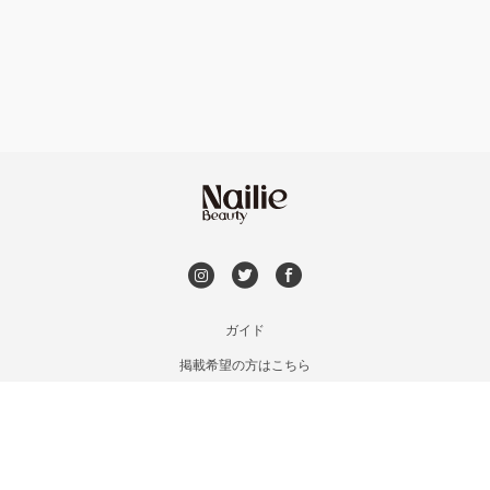
フット
持ち込み OK
市川・本八幡・下総中山
オフのみ
やり放題 あり
津田沼・京成津田沼
初回オフ 無料
北習志野・習志野
DVD観賞
八千代台・勝田台
メンズOK
ガイド
蘇我・鎌取・土気
掲載希望の方はこちら
出張OK
利用規約
四街道・都賀
お問い合わせ
子連れOK
特定商取引法に基づく表記
木更津・君津