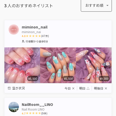
3
人のおすすめ
ネイリスト
おすすめ順
miminon_nail
miminon_nai
4.8
(
47
件)
1
2
3
4
5
行徳駅
から徒歩8分
Star
Stars
Stars
Stars
Stars
¥5,500
¥5,500
¥9,000
空き状況
今日
×
明日
△
明後日
×
NailRoom__LINO
Nail Room LINO
4.7
(
9
件)