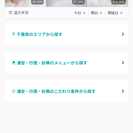
¥6,900
¥7,000
¥10,000
空き状況
今日
×
明日
×
明後日
×
千葉県のエリアから探す
千葉・千葉中央・西千葉
浦安・行徳・妙典のメニューから探す
柏・南柏
ハンドジェル
松戸・新松戸・新八柱
浦安・行徳・妙典のこだわり条件から探す
ハンドスカルプ
パラジェル
船橋・西船橋
ハンドケアカラー
フィルイン
浦安・行徳・妙典