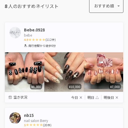
8
人のおすすめ
ネイリスト
おすすめ順
Bebe.0928
bebe
4.9
(
112
件)
1
2
3
4
5
南行徳駅
から徒歩6分
Star
Stars
Stars
Stars
Stars
¥8,300
¥10,000
¥7,000
空き状況
今日
×
明日
△
明後日
×
nb15
nail salon Berry
5
(
20
件)