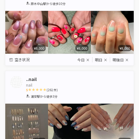
1
2
3
4
5
原木中山駅
から徒歩10分
Star
Stars
Stars
Stars
Stars
¥8,000
¥8,000
¥8,000
空き状況
今日
×
明日
×
明後日
×
..nail
nail
5
(
261
件)
1
2
3
4
5
浦安駅
から徒歩3分
Star
Stars
Stars
Stars
Stars