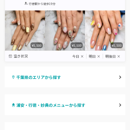
1
2
3
4
5
行徳駅
から徒歩19分
Star
Stars
Stars
Stars
Stars
¥5,500
¥5,500
¥5,500
空き状況
今日
×
明日
×
明後日
×
千葉県のエリアから探す
千葉・千葉中央・西千葉
浦安・行徳・妙典のメニューから探す
柏・南柏
ハンドジェル
松戸・新松戸・新八柱