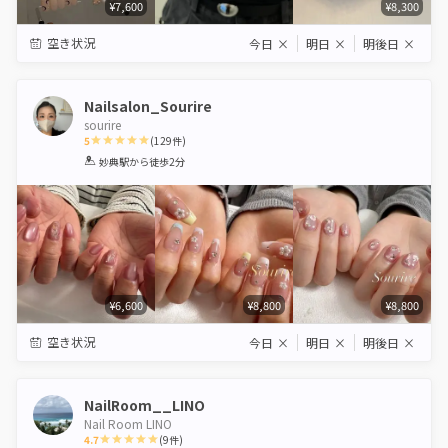
¥7,600
¥8,300
空き状況
今日
×
明日
×
明後日
×
Nailsalon_Sourire
sourire
5
(
129
件)
1
2
3
4
5
妙典駅
から徒歩2分
Star
Stars
Stars
Stars
Stars
¥6,600
¥8,800
¥8,800
空き状況
今日
×
明日
×
明後日
×
NailRoom__LINO
Nail Room LINO
4.7
(
9
件)