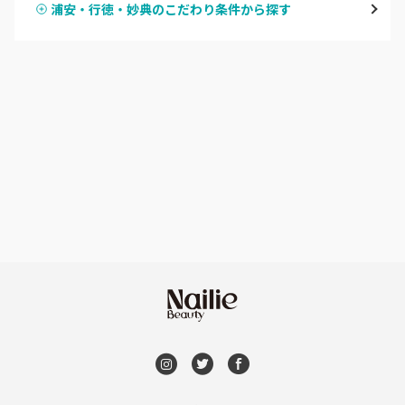
浦安・行徳・妙典のこだわり条件から探す
ハンドスカルプ
パラジェル
船橋・西船橋
ハンドケアカラー
フィルイン
浦安・行徳・妙典
フット
持ち込み OK
市川・本八幡・下総中山
オフのみ
やり放題 あり
津田沼・京成津田沼
初回オフ 無料
北習志野・習志野
DVD観賞
八千代台・勝田台