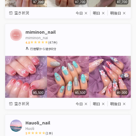
¥7,700
¥7,700
¥7,700
空き状況
今日
×
明日
×
明後日
×
miminon_nail
miminon_nai
4.8
(
47
件)
1
2
3
4
5
行徳駅
から徒歩8分
Star
Stars
Stars
Stars
Stars
¥5,500
¥5,500
¥9,000
空き状況
今日
×
明日
×
明後日
×
Hauoli_nail
Huoli
5
(
1
件)