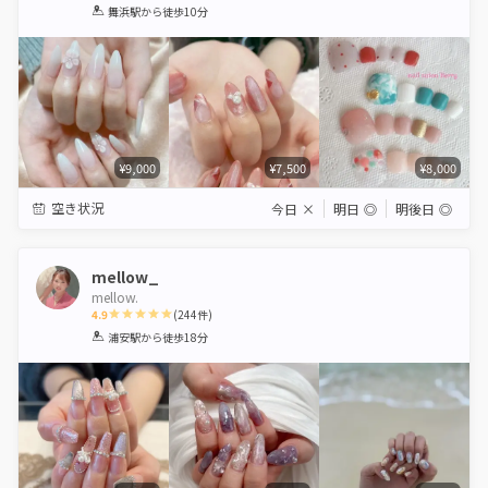
1
2
3
4
5
舞浜駅
から徒歩10分
Star
Stars
Stars
Stars
Stars
¥9,000
¥7,500
¥8,000
空き状況
今日
×
明日
◎
明後日
◎
mellow_
mellow.
4.9
(
244
件)
1
2
3
4
5
浦安駅
から徒歩18分
Star
Stars
Stars
Stars
Stars