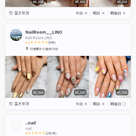
¥6,600
¥8,800
¥8,800
空き状況
今日
×
明日
×
明後日
×
NailRoom__LINO
Nail Room LINO
4.7
(
9
件)
1
2
3
4
5
行徳駅
から徒歩19分
Star
Stars
Stars
Stars
Stars
¥5,500
¥5,500
¥5,500
空き状況
今日
×
明日
×
明後日
◯
..nail
nail
5
(
261
件)