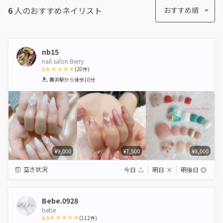
6
人のおすすめ
ネイリスト
おすすめ順
nb15
nail salon Berry
5
(
20
件)
1
2
3
4
5
舞浜駅
から徒歩10分
Star
Stars
Stars
Stars
Stars
¥9,000
¥7,500
¥8,000
空き状況
今日
△
明日
×
明後日
◎
Bebe.0928
bebe
4.9
(
112
件)