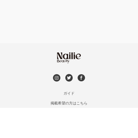
フット
持ち込み OK
市川・本八幡・下総中山
オフのみ
やり放題 あり
津田沼・京成津田沼
初回オフ 無料
北習志野・習志野
DVD観賞
八千代台・勝田台
メンズOK
ガイド
蘇我・鎌取・土気
掲載希望の方はこちら
出張OK
利用規約
四街道・都賀
お問い合わせ
子連れOK
特定商取引法に基づく表記
木更津・君津