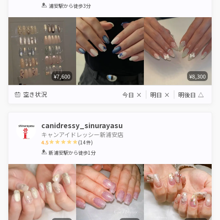
1
2
3
4
5
浦安駅
から徒歩3分
Star
Stars
Stars
Stars
Stars
¥7,600
¥8,300
空き状況
今日
×
明日
×
明後日
△
canidressy_sinurayasu
キャンアイドレッシー新浦安店
4.5
(
14
件)
1
2
3
4
5
新浦安駅
から徒歩1分
Star
Stars
Stars
Stars
Stars