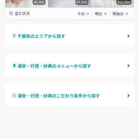
¥6,900
¥7,000
¥10,000
空き状況
今日
×
明日
×
明後日
×
千葉県のエリアから探す
千葉・千葉中央・西千葉
浦安・行徳・妙典のメニューから探す
柏・南柏
ハンドジェル
松戸・新松戸・新八柱
浦安・行徳・妙典のこだわり条件から探す
ハンドスカルプ
パラジェル
船橋・西船橋
ハンドケアカラー
フィルイン
浦安・行徳・妙典