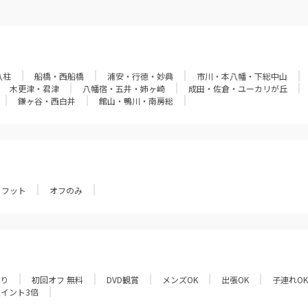
八柱
船橋・西船橋
浦安・行徳・妙典
市川・本八幡・下総中山
木更津・君津
八幡宿・五井・姉ヶ崎
成田・佐倉・ユーカリが丘
鎌ヶ谷・西白井
館山・鴨川・南房総
フット
オフのみ
あり
初回オフ 無料
DVD観賞
メンズOK
出張OK
子連れOK
ポイント3倍