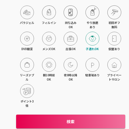
木更津・君津
八幡宿・五井・姉ヶ崎
パラジェル
フィルイン
持ち込み

やり放題

初回オフ

OK
あり
無料
成田・佐倉・ユーカリが丘
銚子・旭
DVD観賞
メンズOK
出張OK
子連れOK
個室あり
茂原・東金・成東
稲毛・稲毛海岸
リーズナブ
朝10時前
夜8時以降
駐車場あり
プライベー
ル
OK
OK
トサロン
幕張本郷・新検見川
流山・南流山・江戸川台
ポイント3
倍
我孫子
検索
鎌ヶ谷・西白井