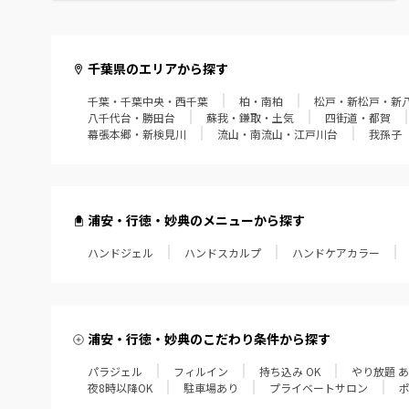
館山・鴨川・南房総
千葉県のエリアから探す
千葉・千葉中央・西千葉
柏・南柏
松戸・新松戸・新
八千代台・勝田台
蘇我・鎌取・土気
四街道・都賀
幕張本郷・新検見川
流山・南流山・江戸川台
我孫子
浦安・行徳・妙典のメニューから探す
ハンドジェル
ハンドスカルプ
ハンドケアカラー
浦安・行徳・妙典のこだわり条件から探す
パラジェル
フィルイン
持ち込み OK
やり放題 
夜8時以降OK
駐車場あり
プライベートサロン