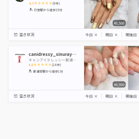
4.7
(
9
件)
1
2
3
4
5
行徳駅
から徒歩19分
Star
Stars
Stars
Stars
Stars
¥5,500
空き状況
今日
×
明日
×
明後日
canidressy_sinurayasu
キャンアイドレッシー新浦安店
4.5
(
14
件)
1
2
3
4
5
新浦安駅
から徒歩1分
Star
Stars
Stars
Stars
Stars
¥6,900
空き状況
今日
×
明日
×
明後日