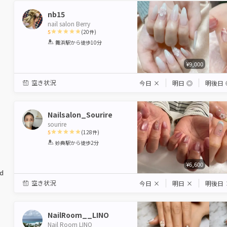
nb15
nail salon Berry
5
(
20
件)
1
2
3
4
5
舞浜駅
から徒歩10分
Star
Stars
Stars
Stars
Stars
¥9,000
空き状況
今日
×
明日
◎
明後日
Nailsalon_Sourire
sourire
5
(
128
件)
1
2
3
4
5
妙典駅
から徒歩2分
Star
Stars
Stars
Stars
Stars
¥6,600
ed
空き状況
今日
×
明日
×
明後日
NailRoom__LINO
Nail Room LINO