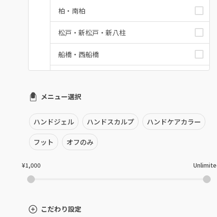
柏・南柏
松戸・新松戸・新八柱
船橋・西船橋
浦安・行徳・妙典
メニュー選択
市川・本八幡・下総中山
津田沼・京成津田沼
ハンドジェル
ハンドスカルプ
ハンドケアカラー
北習志野・習志野
フット
オフのみ
八千代台・勝田台
¥1,000
Unlimit
蘇我・鎌取・土気
四街道・都賀
こだわり設定