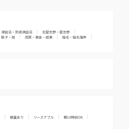
津田沼・京成津田沼
北習志野・習志野
銚子・旭
茂原・東金・成東
稲毛・稲毛海岸
個室あり
リーズナブル
朝10時前OK