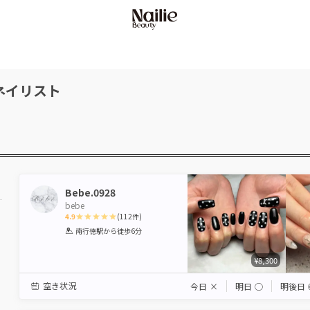
ネイリスト
Bebe.0928
bebe
4.9
(
112
件)
1
2
3
4
5
南行徳駅
から徒歩6分
Star
Stars
Stars
Stars
Stars
¥8,300
空き状況
今日
×
明日
◯
明後日