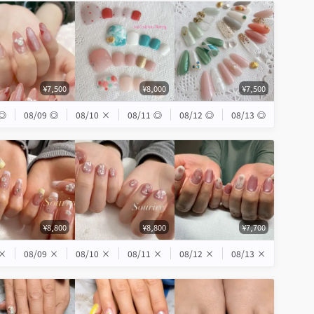
¥7,500
¥8,000
¥7,500
◎
08/09
◎
08/10
×
08/11
◎
08/12
◎
08/13
◎
¥8,800
¥8,800
¥7,700
×
08/09
×
08/10
×
08/11
×
08/12
×
08/13
×