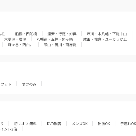
八柱
船橋・西船橋
浦安・行徳・妙典
市川・本八幡・下総中山
木更津・君津
八幡宿・五井・姉ヶ崎
成田・佐倉・ユーカリが丘
鎌ヶ谷・西白井
館山・鴨川・南房総
フット
オフのみ
あり
初回オフ 無料
DVD観賞
メンズOK
出張OK
子連れOK
ポイント3倍