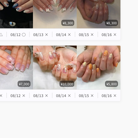
¥8,300
¥8,300
△
08/12
◯
08/13
×
08/14
×
08/15
×
08/16
×
¥7,000
¥10,000
¥5,800
×
08/12
×
08/13
×
08/14
×
08/15
×
08/16
×