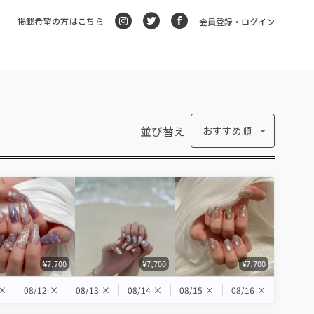
掲載希望の方はこちら
会員登録・ログイン
並び替え
おすすめ順
¥7,700
¥7,700
¥7,700
×
08/12
×
08/13
×
08/14
×
08/15
×
08/16
×