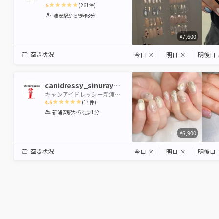
5
(
261
件)
1
2
3
4
5
浦安駅
から徒歩3分
Star
Stars
Stars
Stars
Stars
¥7,600
空き状況
今日
×
明日
×
明後日
canidressy_sinurayasu
キャンアイドレッシー新浦安店
4.5
(
14
件)
1
2
3
4
5
新浦安駅
から徒歩1分
Star
Stars
Stars
Stars
Stars
¥6,900
空き状況
今日
×
明日
×
明後日