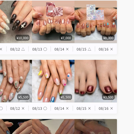
¥10,000
¥7,000
¥8,300
×
08/12
△
08/13
◯
08/14
×
08/15
△
08/16
×
¥5,500
¥5,500
¥3,500
◯
08/12
×
08/13
◯
08/14
×
08/15
×
08/16
×