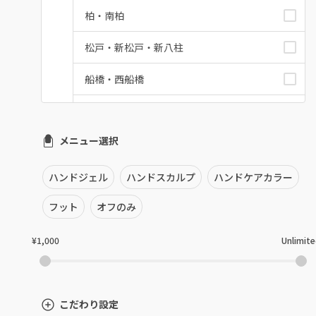
柏・南柏
松戸・新松戸・新八柱
船橋・西船橋
浦安・行徳・妙典
メニュー選択
市川・本八幡・下総中山
津田沼・京成津田沼
ハンドジェル
ハンドスカルプ
ハンドケアカラー
北習志野・習志野
フット
オフのみ
八千代台・勝田台
¥1,000
Unlimit
蘇我・鎌取・土気
四街道・都賀
こだわり設定