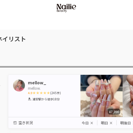
ネイリスト
mellow_
mellow.
4.9
(
245
件)
1
2
3
4
5
浦安駅
から徒歩18分
Star
Stars
Stars
Stars
Stars
¥7,700
空き状況
今日
×
明日
×
明後日