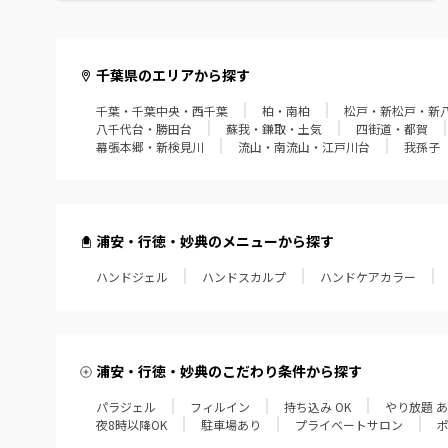
館山・鴨川・南房総
千葉県のエリアから探す
千葉・千葉中央・西千葉
柏・南柏
松戸・新松戸・新
八千代台・勝田台
蘇我・鎌取・土気
四街道・都賀
幕張本郷・新検見川
流山・南流山・江戸川台
我孫子
浦安・行徳・妙典のメニューから探す
ハンドジェル
ハンドスカルプ
ハンドケアカラー
浦安・行徳・妙典のこだわり条件から探す
パラジェル
フィルイン
持ち込み OK
やり放題 
夜8時以降OK
駐車場あり
プライベートサロン