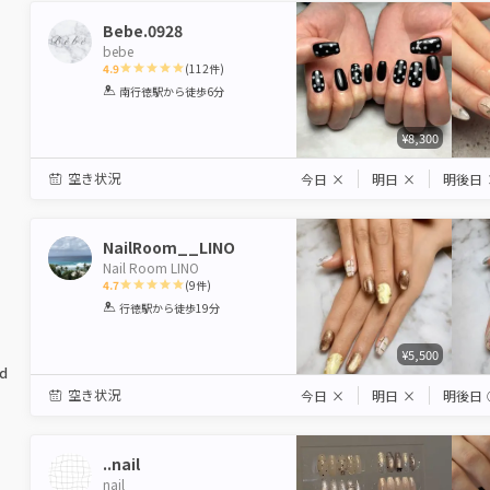
Bebe.0928
bebe
4.9
(
112
件)
1
2
3
4
5
南行徳駅
から徒歩6分
Star
Stars
Stars
Stars
Stars
¥8,300
空き状況
今日
×
明日
×
明後日
NailRoom__LINO
Nail Room LINO
4.7
(
9
件)
1
2
3
4
5
行徳駅
から徒歩19分
Star
Stars
Stars
Stars
Stars
¥5,500
ed
空き状況
今日
×
明日
×
明後日
..nail
nail