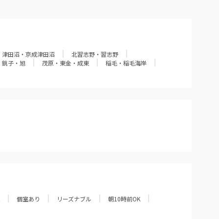
津田沼・京成津田沼
北習志野・習志野
銚子・旭
茂原・東金・成東
稲毛・稲毛海岸
個室あり
リーズナブル
朝10時前OK