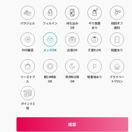
木更津・君津
八幡宿・五井・姉ヶ崎
パラジェル
フィルイン
持ち込み

やり放題

初回オフ

OK
あり
無料
成田・佐倉・ユーカリが丘
銚子・旭
DVD観賞
メンズOK
出張OK
子連れOK
個室あり
茂原・東金・成東
稲毛・稲毛海岸
リーズナブ
朝10時前
夜8時以降
駐車場あり
プライベー
ル
OK
OK
トサロン
幕張本郷・新検見川
流山・南流山・江戸川台
ポイント3
倍
我孫子
検索
鎌ヶ谷・西白井