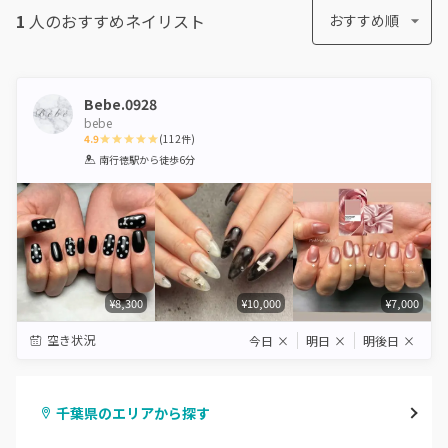
1
人のおすすめ
ネイリスト
おすすめ順
Bebe.0928
bebe
4.9
(
112
件)
1
2
3
4
5
南行徳駅
から徒歩6分
Star
Stars
Stars
Stars
Stars
¥8,300
¥10,000
¥7,000
空き状況
今日
×
明日
×
明後日
×
千葉県のエリアから探す