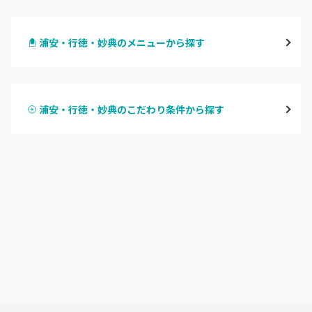
千葉・千葉中央・西千葉
浦安・行徳・妙典のメニューから探す
柏・南柏
ハンドジェル
松戸・新松戸・新八柱
浦安・行徳・妙典のこだわり条件から探す
ハンドスカルプ
パラジェル
船橋・西船橋
ハンドケアカラー
フィルイン
浦安・行徳・妙典
フット
持ち込み OK
市川・本八幡・下総中山
オフのみ
やり放題 あり
津田沼・京成津田沼