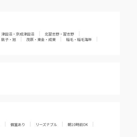
津田沼・京成津田沼
北習志野・習志野
銚子・旭
茂原・東金・成東
稲毛・稲毛海岸
個室あり
リーズナブル
朝10時前OK