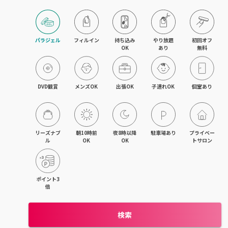
木更津・君津
八幡宿・五井・姉ヶ崎
パラジェル
フィルイン
持ち込み

やり放題

初回オフ

OK
あり
無料
成田・佐倉・ユーカリが丘
銚子・旭
DVD観賞
メンズOK
出張OK
子連れOK
個室あり
茂原・東金・成東
稲毛・稲毛海岸
リーズナブ
朝10時前
夜8時以降
駐車場あり
プライベー
ル
OK
OK
トサロン
幕張本郷・新検見川
流山・南流山・江戸川台
ポイント3
倍
我孫子
検索
鎌ヶ谷・西白井