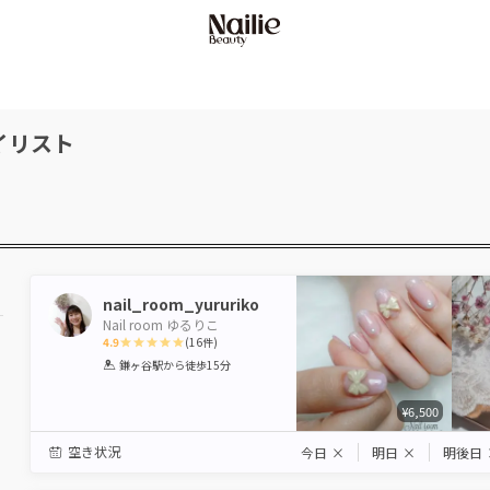
イリスト
nail_room_yururiko
Nail room ゆるりこ
4.9
(
16
件)
1
2
3
4
5
鎌ヶ谷駅
から徒歩15分
Star
Stars
Stars
Stars
Stars
¥6,500
空き状況
今日
×
明日
×
明後日