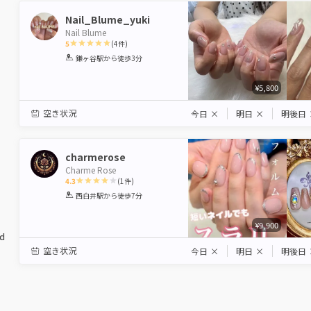
Nail_Blume_yuki
Nail Blume
5
(
4
件)
1
2
3
4
5
鎌ヶ谷駅
から徒歩3分
Star
Stars
Stars
Stars
Stars
¥5,800
空き状況
今日
×
明日
×
明後日
charmerose
Charme Rose
4.3
(
1
件)
1
2
3
4
5
西白井駅
から徒歩7分
Star
Stars
Stars
Stars
Stars
¥9,900
ed
空き状況
今日
×
明日
×
明後日