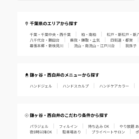
館山・鴨川・南房総
千葉県のエリアから探す
千葉・千葉中央・西千葉
柏・南柏
松戸・新松戸・新
八千代台・勝田台
蘇我・鎌取・土気
四街道・都賀
幕張本郷・新検見川
流山・南流山・江戸川台
我孫子
鎌ヶ谷・西白井のメニューから探す
ハンドジェル
ハンドスカルプ
ハンドケアカラー
鎌ヶ谷・西白井のこだわり条件から探す
パラジェル
フィルイン
持ち込み OK
やり放題 
夜8時以降OK
駐車場あり
プライベートサロン