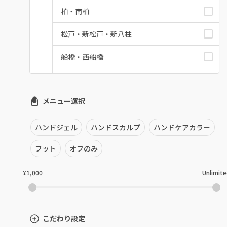
柏・南柏
松戸・新松戸・新八柱
船橋・西船橋
浦安・行徳・妙典
メニュー選択
市川・本八幡・下総中山
津田沼・京成津田沼
ハンドジェル
ハンドスカルプ
ハンドケアカラー
北習志野・習志野
フット
オフのみ
八千代台・勝田台
¥1,000
Unlimit
蘇我・鎌取・土気
四街道・都賀
こだわり設定