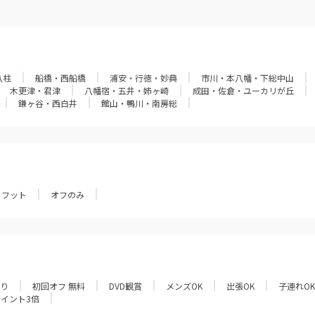
八柱
船橋・西船橋
浦安・行徳・妙典
市川・本八幡・下総中山
木更津・君津
八幡宿・五井・姉ヶ崎
成田・佐倉・ユーカリが丘
鎌ヶ谷・西白井
館山・鴨川・南房総
フット
オフのみ
あり
初回オフ 無料
DVD観賞
メンズOK
出張OK
子連れOK
ポイント3倍