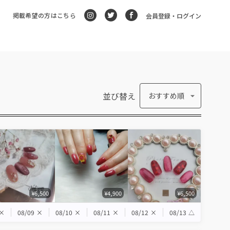
掲載希望の方はこちら
会員登録・ログイン
並び替え
おすすめ順
¥6,500
¥4,900
¥6,500
×
08/09
×
08/10
×
08/11
×
08/12
×
08/13
△