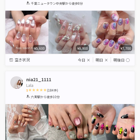
1
2
3
4
5
千葉ニュータウン中央駅
から徒歩8分
Star
Stars
Stars
Stars
Stars
¥5,600
¥8,900
¥7,700
空き状況
今日
×
明日
×
明後日
◯
nia21_1111
Lala
5
(
184
件)
1
2
3
4
5
六実駅
から徒歩10分
Star
Stars
Stars
Stars
Stars