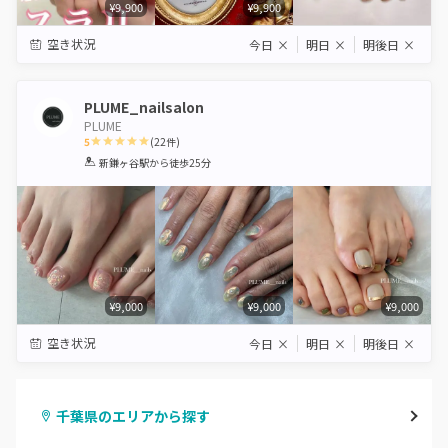
¥9,900
¥9,900
空き状況
今日
×
明日
×
明後日
×
PLUME_nailsalon
PLUME
5
(
22
件)
1
2
3
4
5
新鎌ヶ谷駅
から徒歩25分
Star
Stars
Stars
Stars
Stars
¥9,000
¥9,000
¥9,000
空き状況
今日
×
明日
×
明後日
×
千葉県のエリアから探す