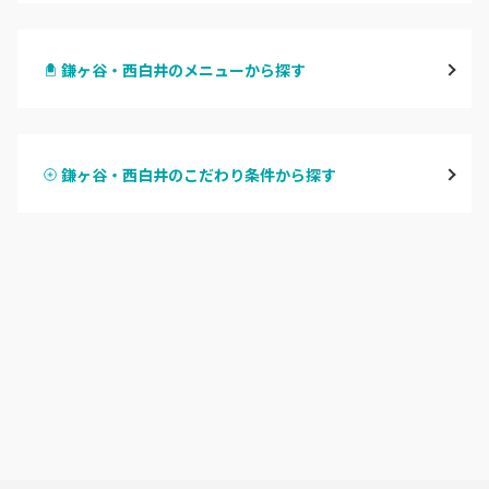
千葉・千葉中央・西千葉
鎌ヶ谷・西白井のメニューから探す
柏・南柏
ハンドジェル
松戸・新松戸・新八柱
鎌ヶ谷・西白井のこだわり条件から探す
ハンドスカルプ
パラジェル
船橋・西船橋
ハンドケアカラー
フィルイン
浦安・行徳・妙典
フット
持ち込み OK
市川・本八幡・下総中山
オフのみ
やり放題 あり
津田沼・京成津田沼