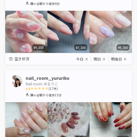
1
2
3
4
5
鎌ヶ谷駅
から徒歩6分
Star
Stars
Stars
Stars
Stars
¥9,300
¥7,300
¥9,300
空き状況
今日
×
明日
×
明後日
×
nail_room_yururiko
Nail room ゆるりこ
4.9
(
17
件)
1
2
3
4
5
鎌ヶ谷駅
から徒歩15分
Star
Stars
Stars
Stars
Stars