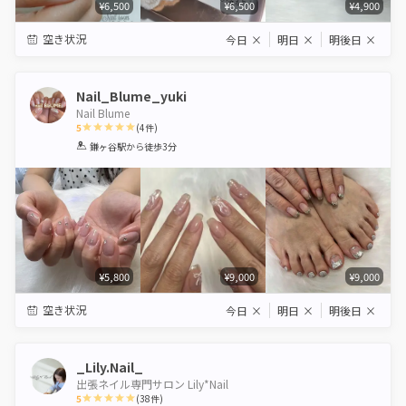
¥6,500
¥6,500
¥4,900
空き状況
今日
×
明日
×
明後日
×
Nail_Blume_yuki
Nail Blume
5
(
4
件)
1
2
3
4
5
鎌ヶ谷駅
から徒歩3分
Star
Stars
Stars
Stars
Stars
¥5,800
¥9,000
¥9,000
空き状況
今日
×
明日
×
明後日
×
_Lily.Nail_
出張ネイル専門サロン Lily*Nail
5
(
38
件)