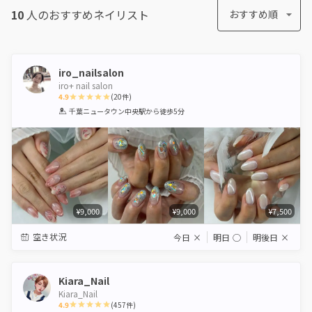
10
人のおすすめ
ネイリスト
おすすめ順
iro_nailsalon
iro+ nail salon
4.9
(
20
件)
1
2
3
4
5
千葉ニュータウン中央駅
から徒歩5分
Star
Stars
Stars
Stars
Stars
¥9,000
¥9,000
¥7,500
空き状況
今日
×
明日
◯
明後日
×
Kiara_Nail
Kiara_Nail
4.9
(
457
件)