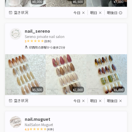
¥8,000
¥6,500
¥7,000
空き状況
今日
×
明日
×
明後日
◎
nail_sereno
Sereno private nail salon
5
(
8
件)
1
2
3
4
5
印西牧の原駅
から徒歩25分
Star
Stars
Stars
Stars
Stars
¥5,500
¥7,000
¥8,000
空き状況
今日
×
明日
×
明後日
×
nail.muguet
NailSalon Muguet
4.9
(
4
件)