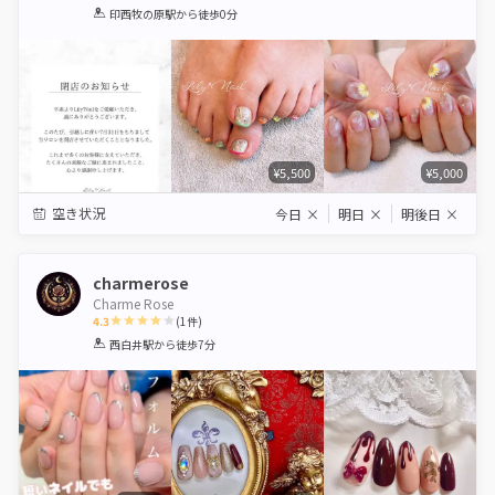
1
2
3
4
5
印西牧の原駅
から徒歩0分
Star
Stars
Stars
Stars
Stars
¥5,500
¥5,000
空き状況
今日
×
明日
×
明後日
×
charmerose
Charme Rose
4.3
(
1
件)
1
2
3
4
5
西白井駅
から徒歩7分
Star
Stars
Stars
Stars
Stars