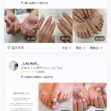
1
2
3
4
5
鎌ヶ谷駅
から徒歩3分
Star
Stars
Stars
Stars
Stars
¥5,800
¥9,000
¥9,000
空き状況
今日
×
明日
×
明後日
×
_Lily.Nail_
出張ネイル専門サロン Lily*Nail
5
(
38
件)
1
2
3
4
5
印西牧の原駅
から徒歩0分
Star
Stars
Stars
Stars
Stars