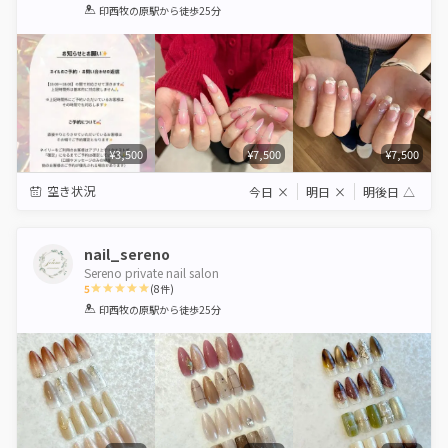
1
2
3
4
5
印西牧の原駅
から徒歩25分
Star
Stars
Stars
Stars
Stars
¥3,500
¥7,500
¥7,500
空き状況
今日
×
明日
×
明後日
△
nail_sereno
Sereno private nail salon
5
(
8
件)
1
2
3
4
5
印西牧の原駅
から徒歩25分
Star
Stars
Stars
Stars
Stars