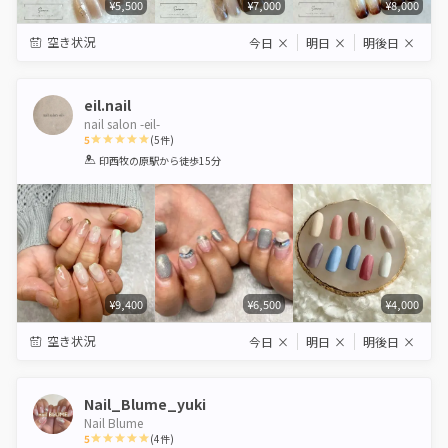
¥5,500
¥7,000
¥8,000
空き状況
今日
×
明日
×
明後日
×
eil.nail
nail salon -eil-
5
(
5
件)
1
2
3
4
5
印西牧の原駅
から徒歩15分
Star
Stars
Stars
Stars
Stars
¥9,400
¥6,500
¥4,000
空き状況
今日
×
明日
×
明後日
×
Nail_Blume_yuki
Nail Blume
5
(
4
件)