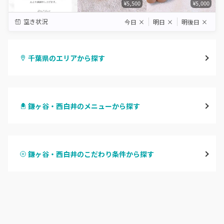
¥5,500
¥5,000
空き状況
今日
×
明日
×
明後日
×
千葉県のエリアから探す
千葉・千葉中央・西千葉
鎌ヶ谷・西白井のメニューから探す
柏・南柏
ハンドジェル
松戸・新松戸・新八柱
鎌ヶ谷・西白井のこだわり条件から探す
ハンドスカルプ
パラジェル
船橋・西船橋
ハンドケアカラー
フィルイン
浦安・行徳・妙典