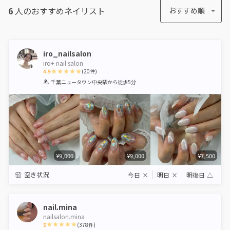
6
人のおすすめ
ネイリスト
おすすめ順
iro_nailsalon
iro+ nail salon
4.9
(
20
件)
1
2
3
4
5
千葉ニュータウン中央駅
から徒歩5分
Star
Stars
Stars
Stars
Stars
¥9,000
¥9,000
¥7,500
空き状況
今日
×
明日
×
明後日
△
nail.mina
nailsalon.mina
5
(
378
件)