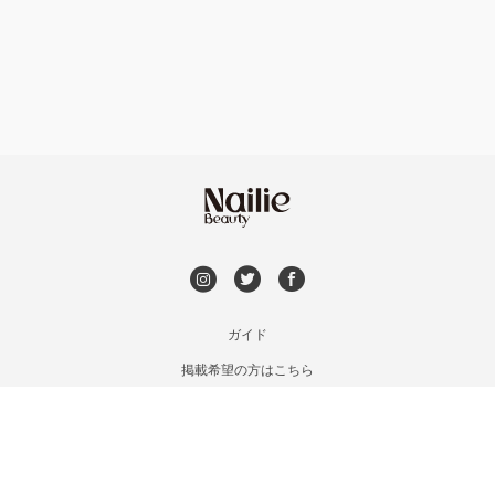
フット
持ち込み OK
市川・本八幡・下総中山
オフのみ
やり放題 あり
津田沼・京成津田沼
初回オフ 無料
北習志野・習志野
DVD観賞
八千代台・勝田台
メンズOK
ガイド
蘇我・鎌取・土気
掲載希望の方はこちら
出張OK
利用規約
四街道・都賀
お問い合わせ
子連れOK
特定商取引法に基づく表記
木更津・君津