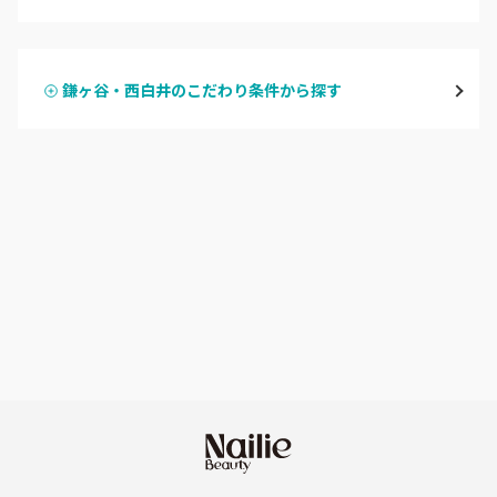
ハンドジェル
松戸・新松戸・新八柱
鎌ヶ谷・西白井のこだわり条件から探す
ハンドスカルプ
パラジェル
船橋・西船橋
ハンドケアカラー
フィルイン
浦安・行徳・妙典
フット
持ち込み OK
市川・本八幡・下総中山
オフのみ
やり放題 あり
津田沼・京成津田沼
初回オフ 無料
北習志野・習志野