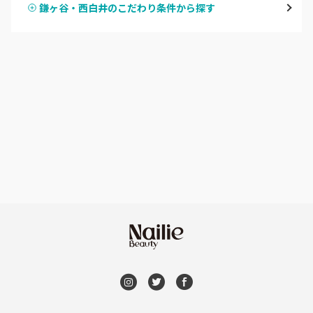
鎌ヶ谷・西白井のこだわり条件から探す
ハンドスカルプ
パラジェル
船橋・西船橋
ハンドケアカラー
フィルイン
浦安・行徳・妙典
フット
持ち込み OK
市川・本八幡・下総中山
オフのみ
やり放題 あり
津田沼・京成津田沼
初回オフ 無料
北習志野・習志野
DVD観賞
八千代台・勝田台