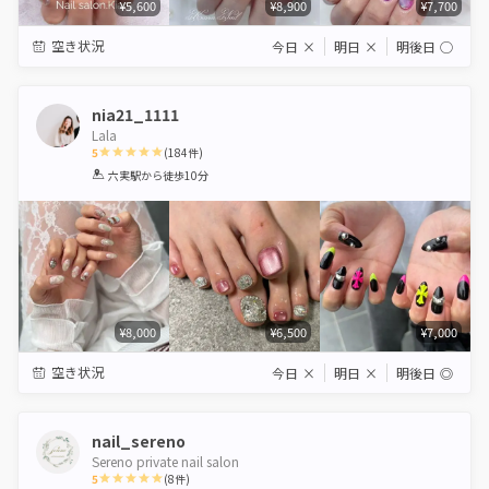
¥5,600
¥8,900
¥7,700
空き状況
今日
×
明日
×
明後日
◯
nia21_1111
Lala
5
(
184
件)
1
2
3
4
5
六実駅
から徒歩10分
Star
Stars
Stars
Stars
Stars
¥8,000
¥6,500
¥7,000
空き状況
今日
×
明日
×
明後日
◎
nail_sereno
Sereno private nail salon
5
(
8
件)