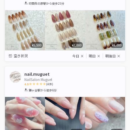
1
2
3
4
5
印西牧の原駅
から徒歩25分
Star
Stars
Stars
Stars
Stars
¥5,500
¥7,000
¥8,000
空き状況
今日
×
明日
×
明後日
×
nail.muguet
NailSalon Muguet
4.9
(
4
件)
1
2
3
4
5
鎌ヶ谷駅
から徒歩6分
Star
Stars
Stars
Stars
Stars