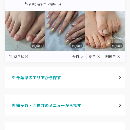
1
2
3
4
5
新鎌ヶ谷駅
から徒歩25分
Star
Stars
Stars
Stars
Stars
¥9,000
¥9,000
¥9,000
空き状況
今日
×
明日
×
明後日
×
千葉県のエリアから探す
千葉・千葉中央・西千葉
鎌ヶ谷・西白井のメニューから探す
柏・南柏
ハンドジェル
松戸・新松戸・新八柱