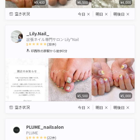
¥9,400
¥6,500
¥4,000
空き状況
今日
×
明日
×
明後日
×
_Lily.Nail_
出張ネイル専門サロン Lily*Nail
5
(
38
件)
1
2
3
4
5
印西牧の原駅
から徒歩0分
Star
Stars
Stars
Stars
Stars
¥5,500
¥5,000
空き状況
今日
×
明日
×
明後日
×
PLUME_nailsalon
PLUME
5
(
22
件)