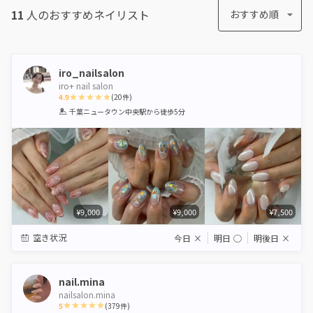
11
人のおすすめ
ネイリスト
おすすめ順
iro_nailsalon
iro+ nail salon
4.9
(
20
件)
1
2
3
4
5
千葉ニュータウン中央駅
から徒歩5分
Star
Stars
Stars
Stars
Stars
¥9,000
¥9,000
¥7,500
空き状況
今日
×
明日
◯
明後日
×
nail.mina
nailsalon.mina
5
(
379
件)