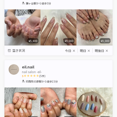
1
2
3
4
5
鎌ヶ谷駅
から徒歩3分
Star
Stars
Stars
Stars
Stars
¥5,800
¥9,000
¥9,000
空き状況
今日
×
明日
×
明後日
×
eil.nail
nail salon -eil-
5
(
5
件)
1
2
3
4
5
印西牧の原駅
から徒歩15分
Star
Stars
Stars
Stars
Stars