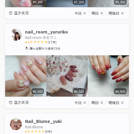
¥9,300
¥7,300
¥9,300
空き状況
今日
×
明日
×
明後日
×
nail_room_yururiko
Nail room ゆるりこ
4.9
(
17
件)
1
2
3
4
5
鎌ヶ谷駅
から徒歩15分
Star
Stars
Stars
Stars
Stars
¥6,500
¥6,500
¥4,900
空き状況
今日
×
明日
×
明後日
×
Nail_Blume_yuki
Nail Blume
5
(
4
件)