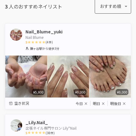
3
人のおすすめ
ネイリスト
おすすめ順
Nail_Blume_yuki
Nail Blume
5
(
4
件)
1
2
3
4
5
鎌ヶ谷駅
から徒歩3分
Star
Stars
Stars
Stars
Stars
¥5,800
¥9,000
¥9,000
空き状況
今日
×
明日
×
明後日
×
_Lily.Nail_
出張ネイル専門サロン Lily*Nail
5
(
38
件)