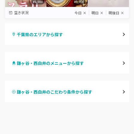
¥9,900
¥9,900
空き状況
今日
×
明日
×
明後日
×
千葉県のエリアから探す
千葉・千葉中央・西千葉
鎌ヶ谷・西白井のメニューから探す
柏・南柏
ハンドジェル
松戸・新松戸・新八柱
鎌ヶ谷・西白井のこだわり条件から探す
ハンドスカルプ
パラジェル
船橋・西船橋
ハンドケアカラー
フィルイン
浦安・行徳・妙典