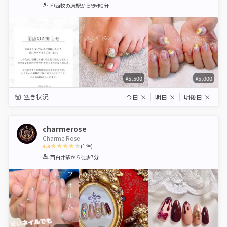
1
2
3
4
5
印西牧の原駅
から徒歩0分
Star
Stars
Stars
Stars
Stars
¥5,500
¥5,000
空き状況
今日
×
明日
×
明後日
×
charmerose
Charme Rose
4.3
(
1
件)
1
2
3
4
5
西白井駅
から徒歩7分
Star
Stars
Stars
Stars
Stars