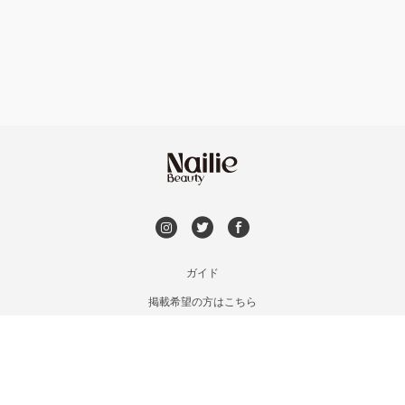
フット
持ち込み OK
市川・本八幡・下総中山
オフのみ
やり放題 あり
津田沼・京成津田沼
初回オフ 無料
北習志野・習志野
DVD観賞
八千代台・勝田台
メンズOK
ガイド
蘇我・鎌取・土気
掲載希望の方はこちら
出張OK
利用規約
四街道・都賀
お問い合わせ
子連れOK
特定商取引法に基づく表記
木更津・君津