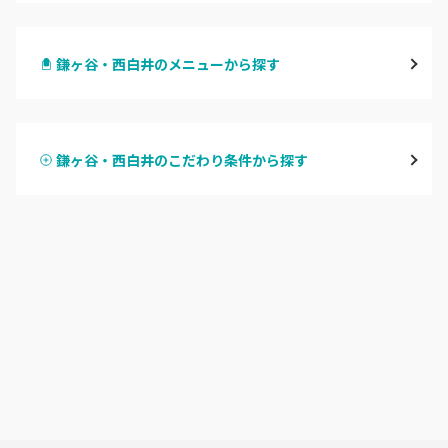
千葉・千葉中央・西千葉
鎌ヶ谷・西白井のメニューから探す
柏・南柏
ハンドジェル
松戸・新松戸・新八柱
鎌ヶ谷・西白井のこだわり条件から探す
ハンドスカルプ
パラジェル
船橋・西船橋
ハンドケアカラー
フィルイン
浦安・行徳・妙典
フット
持ち込み OK
市川・本八幡・下総中山
オフのみ
やり放題 あり
津田沼・京成津田沼