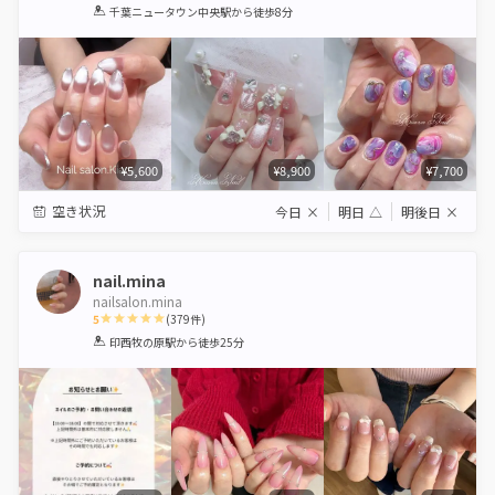
1
2
3
4
5
千葉ニュータウン中央駅
から徒歩8分
Star
Stars
Stars
Stars
Stars
¥5,600
¥8,900
¥7,700
空き状況
今日
×
明日
△
明後日
×
nail.mina
nailsalon.mina
5
(
379
件)
1
2
3
4
5
印西牧の原駅
から徒歩25分
Star
Stars
Stars
Stars
Stars