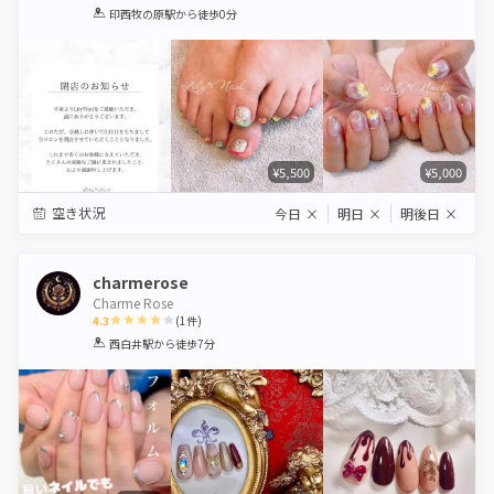
1
2
3
4
5
印西牧の原駅
から徒歩0分
Star
Stars
Stars
Stars
Stars
¥5,500
¥5,000
空き状況
今日
×
明日
×
明後日
×
charmerose
Charme Rose
4.3
(
1
件)
1
2
3
4
5
西白井駅
から徒歩7分
Star
Stars
Stars
Stars
Stars