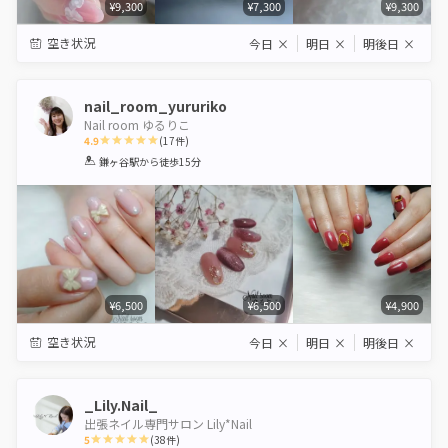
¥9,300
¥7,300
¥9,300
空き状況
今日
×
明日
×
明後日
×
nail_room_yururiko
Nail room ゆるりこ
4.9
(
17
件)
1
2
3
4
5
鎌ヶ谷駅
から徒歩15分
Star
Stars
Stars
Stars
Stars
¥6,500
¥6,500
¥4,900
空き状況
今日
×
明日
×
明後日
×
_Lily.Nail_
出張ネイル専門サロン Lily*Nail
5
(
38
件)