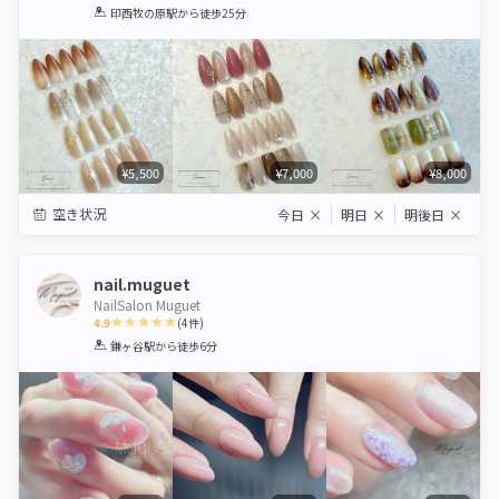
1
2
3
4
5
印西牧の原駅
から徒歩25分
Star
Stars
Stars
Stars
Stars
¥5,500
¥7,000
¥8,000
空き状況
今日
×
明日
×
明後日
×
nail.muguet
NailSalon Muguet
4.9
(
4
件)
1
2
3
4
5
鎌ヶ谷駅
から徒歩6分
Star
Stars
Stars
Stars
Stars