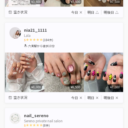
¥3,500
¥7,500
¥7,500
空き状況
今日
×
明日
△
明後日
△
nia21_1111
Lala
5
(
184
件)
1
2
3
4
5
六実駅
から徒歩10分
Star
Stars
Stars
Stars
Stars
¥8,000
¥6,500
¥7,000
空き状況
今日
×
明日
×
明後日
×
nail_sereno
Sereno private nail salon
5
(
8
件)