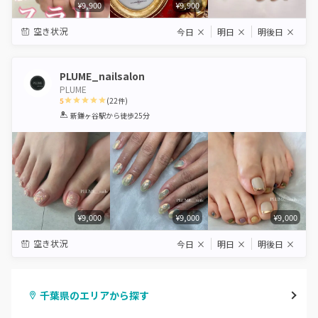
¥9,900
¥9,900
空き状況
今日
×
明日
×
明後日
×
PLUME_nailsalon
PLUME
5
(
22
件)
1
2
3
4
5
新鎌ヶ谷駅
から徒歩25分
Star
Stars
Stars
Stars
Stars
¥9,000
¥9,000
¥9,000
空き状況
今日
×
明日
×
明後日
×
千葉県のエリアから探す