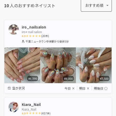
10
人のおすすめ
ネイリスト
おすすめ順
iro_nailsalon
iro+ nail salon
4.9
(
20
件)
1
2
3
4
5
千葉ニュータウン中央駅
から徒歩5分
Star
Stars
Stars
Stars
Stars
¥9,000
¥9,000
¥7,500
空き状況
今日
×
明日
×
明後日
◯
Kiara_Nail
Kiara_Nail
4.9
(
457
件)