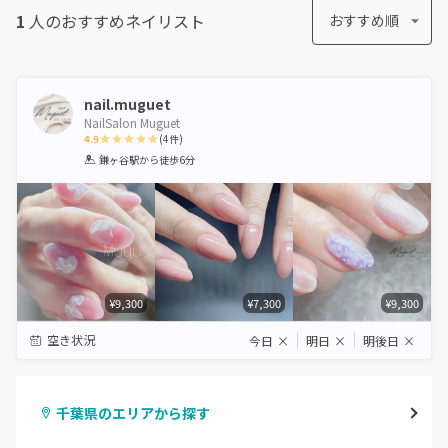
1
人のおすすめ
ネイリスト
おすすめ順
nail.muguet
NailSalon Muguet
4.9
(
4
件)
1
2
3
4
5
鎌ヶ谷駅
から徒歩6分
Star
Stars
Stars
Stars
Stars
¥9,300
¥7,300
¥9,300
空き状況
今日
×
明日
×
明後日
×
千葉県のエリアから探す