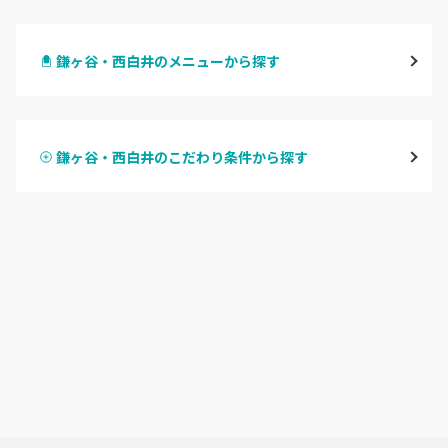
千葉・千葉中央・西千葉
鎌ヶ谷・西白井のメニューから探す
柏・南柏
ハンドジェル
松戸・新松戸・新八柱
鎌ヶ谷・西白井のこだわり条件から探す
ハンドスカルプ
パラジェル
船橋・西船橋
ハンドケアカラー
フィルイン
浦安・行徳・妙典
フット
持ち込み OK
市川・本八幡・下総中山
オフのみ
やり放題 あり
津田沼・京成津田沼