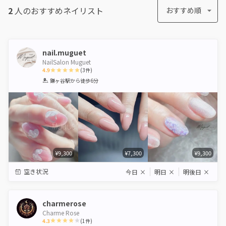
2
人のおすすめ
ネイリスト
おすすめ順
nail.muguet
NailSalon Muguet
4.9
(
3
件)
1
2
3
4
5
鎌ヶ谷駅
から徒歩6分
Star
Stars
Stars
Stars
Stars
¥9,300
¥7,300
¥9,300
空き状況
今日
×
明日
×
明後日
×
charmerose
Charme Rose
4.3
(
1
件)