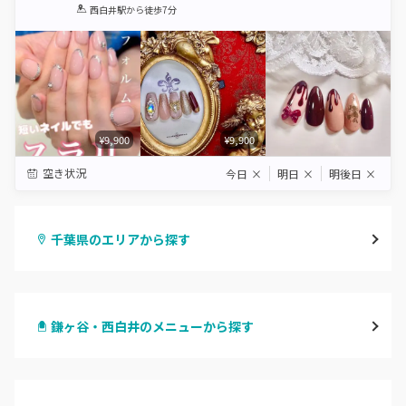
1
2
3
4
5
西白井駅
から徒歩7分
Star
Stars
Stars
Stars
Stars
¥9,900
¥9,900
空き状況
今日
×
明日
×
明後日
×
千葉県のエリアから探す
千葉・千葉中央・西千葉
鎌ヶ谷・西白井のメニューから探す
柏・南柏
ハンドジェル
松戸・新松戸・新八柱