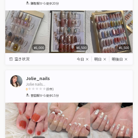
1
2
3
4
5
鎌取駅
から徒歩20分
Star
Stars
Stars
Stars
Stars
¥6,000
¥6,500
¥6,500
空き状況
今日
×
明日
×
明後日
×
Jolie_nails
Jolie nails...
0
(
0
件)
1
2
3
4
5
誉田駅
から徒歩15分
Star
Stars
Stars
Stars
Stars