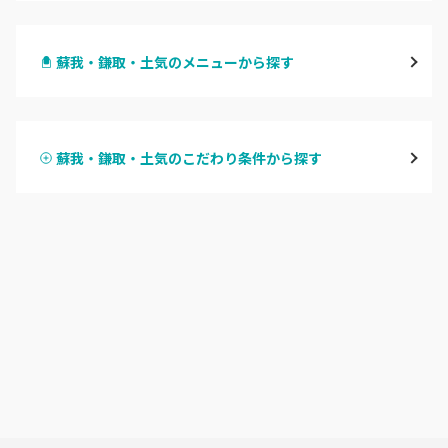
千葉・千葉中央・西千葉
蘇我・鎌取・土気のメニューから探す
柏・南柏
ハンドジェル
松戸・新松戸・新八柱
蘇我・鎌取・土気のこだわり条件から探す
ハンドスカルプ
パラジェル
船橋・西船橋
ハンドケアカラー
フィルイン
浦安・行徳・妙典
フット
持ち込み OK
市川・本八幡・下総中山
オフのみ
やり放題 あり
津田沼・京成津田沼