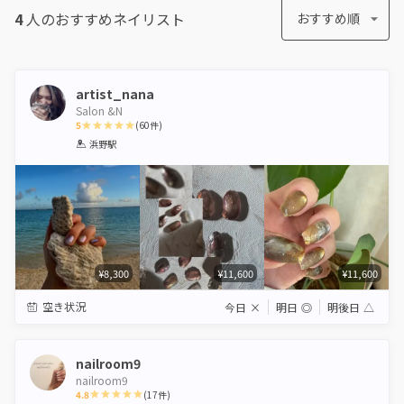
4
人のおすすめ
ネイリスト
おすすめ順
artist_nana
Salon &N
5
(
60
件)
1
2
3
4
5
浜野駅
Star
Stars
Stars
Stars
Stars
¥8,300
¥11,600
¥11,600
空き状況
今日
×
明日
◎
明後日
△
nailroom9
nailroom9
4.8
(
17
件)