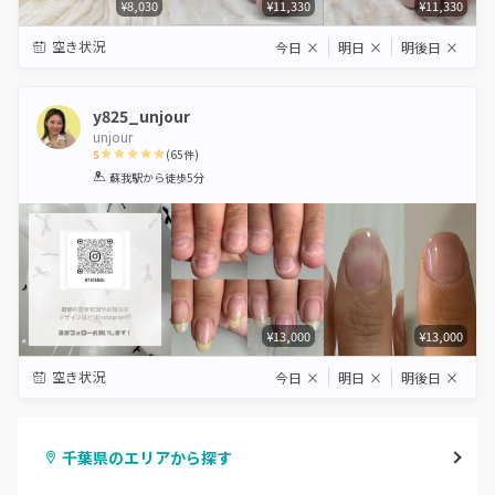
¥8,030
¥11,330
¥11,330
空き状況
今日
×
明日
×
明後日
×
y825_unjour
unjour
5
(
65
件)
1
2
3
4
5
蘇我駅
から徒歩5分
Star
Stars
Stars
Stars
Stars
¥13,000
¥13,000
空き状況
今日
×
明日
×
明後日
×
千葉県のエリアから探す