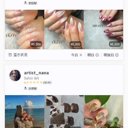
1
2
3
4
5
誉田駅
Star
Stars
Stars
Stars
Stars
¥9,900
¥8,800
¥8,800
空き状況
今日
×
明日
◎
明後日
◎
artist_nana
Salon &N
5
(
60
件)
1
2
3
4
5
浜野駅
Star
Stars
Stars
Stars
Stars