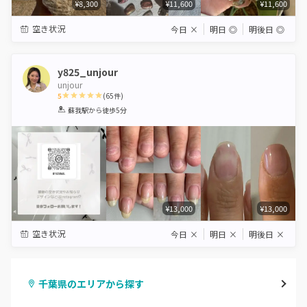
¥8,300
¥11,600
¥11,600
空き状況
今日
×
明日
◎
明後日
◎
y825_unjour
unjour
5
(
65
件)
1
2
3
4
5
蘇我駅
から徒歩5分
Star
Stars
Stars
Stars
Stars
¥13,000
¥13,000
空き状況
今日
×
明日
×
明後日
×
千葉県のエリアから探す