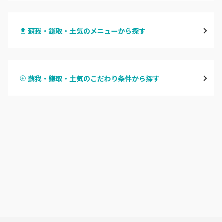
千葉・千葉中央・西千葉
蘇我・鎌取・土気のメニューから探す
柏・南柏
ハンドジェル
松戸・新松戸・新八柱
蘇我・鎌取・土気のこだわり条件から探す
ハンドスカルプ
パラジェル
船橋・西船橋
ハンドケアカラー
フィルイン
浦安・行徳・妙典
フット
持ち込み OK
市川・本八幡・下総中山
オフのみ
やり放題 あり
津田沼・京成津田沼