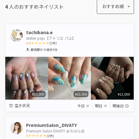
4
人のおすすめ
ネイリスト
おすすめ順
tachibana.e
atelier paju【アトリエ パユ】
4.9
(
3
件)
1
2
3
4
5
蘇我駅
から徒歩3分
Star
Stars
Stars
Stars
Stars
¥10,000
¥10,000
¥13,000
空き状況
今日
×
明日
×
明後日
◎
PremiumSalon_DIVATY
Premium Salon DIVATY 🎀ちはら台
5
(
2
件)