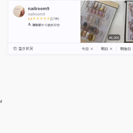
nailroom9
nailroom9
4.8
(
17
件)
1
2
3
4
5
鎌取駅
から徒歩20分
Star
Stars
Stars
Stars
Stars
¥6,000
空き状況
今日
×
明日
×
明後日
ed