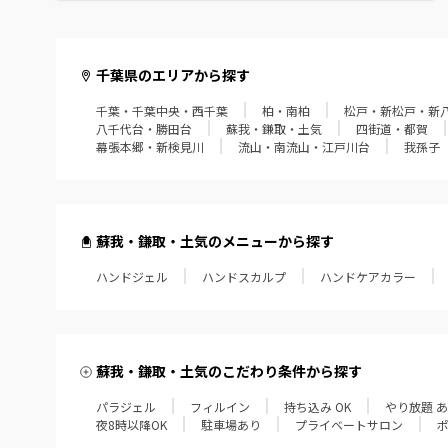
館山・鴨川・南房総
千葉県のエリアから探す
千葉・千葉中央・西千葉
柏・南柏
松戸・新松戸・新
八千代台・勝田台
蘇我・鎌取・土気
四街道・都賀
幕張本郷・新検見川
流山・南流山・江戸川台
我孫子
蘇我・鎌取・土気のメニューから探す
ハンドジェル
ハンドスカルプ
ハンドケアカラー
蘇我・鎌取・土気のこだわり条件から探す
パラジェル
フィルイン
持ち込み OK
やり放題 
夜8時以降OK
駐車場あり
プライベートサロン