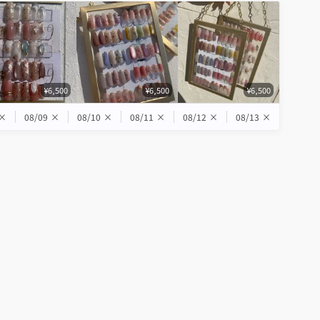
¥6,500
¥6,500
¥6,500
×
08/09
×
08/10
×
08/11
×
08/12
×
08/13
×