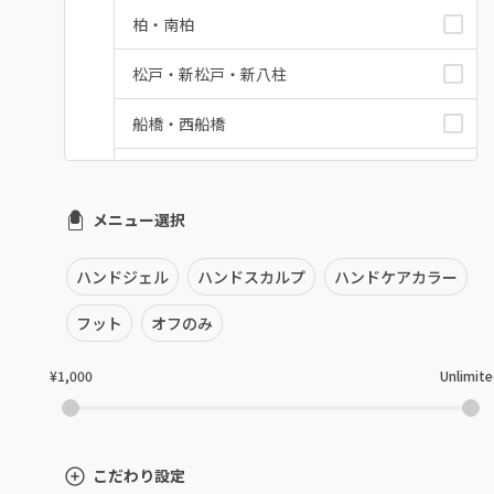
柏・南柏
松戸・新松戸・新八柱
船橋・西船橋
浦安・行徳・妙典
メニュー選択
市川・本八幡・下総中山
津田沼・京成津田沼
ハンドジェル
ハンドスカルプ
ハンドケアカラー
北習志野・習志野
フット
オフのみ
八千代台・勝田台
¥1,000
Unlimit
蘇我・鎌取・土気
四街道・都賀
こだわり設定