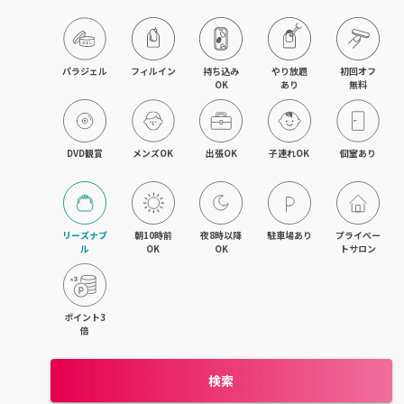
木更津・君津
八幡宿・五井・姉ヶ崎
パラジェル
フィルイン
持ち込み

やり放題

初回オフ

OK
あり
無料
成田・佐倉・ユーカリが丘
銚子・旭
DVD観賞
メンズOK
出張OK
子連れOK
個室あり
茂原・東金・成東
稲毛・稲毛海岸
リーズナブ
朝10時前
夜8時以降
駐車場あり
プライベー
ル
OK
OK
トサロン
幕張本郷・新検見川
流山・南流山・江戸川台
ポイント3
倍
我孫子
検索
鎌ヶ谷・西白井