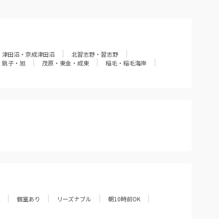
津田沼・京成津田沼
北習志野・習志野
銚子・旭
茂原・東金・成東
稲毛・稲毛海岸
個室あり
リーズナブル
朝10時前OK