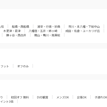
八柱
船橋・西船橋
浦安・行徳・妙典
市川・本八幡・下総中山
木更津・君津
八幡宿・五井・姉ヶ崎
成田・佐倉・ユーカリが丘
鎌ヶ谷・西白井
館山・鴨川・南房総
フット
オフのみ
あり
初回オフ 無料
DVD観賞
メンズOK
出張OK
子連れOK
ポイント3倍