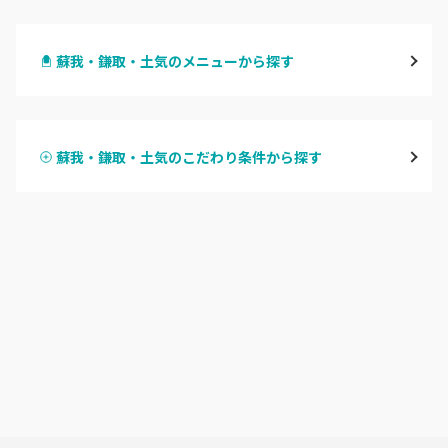
千葉・千葉中央・西千葉
蘇我・鎌取・土気のメニューから探す
柏・南柏
ハンドジェル
松戸・新松戸・新八柱
蘇我・鎌取・土気のこだわり条件から探す
ハンドスカルプ
パラジェル
船橋・西船橋
ハンドケアカラー
フィルイン
浦安・行徳・妙典
フット
持ち込み OK
市川・本八幡・下総中山
オフのみ
やり放題 あり
津田沼・京成津田沼