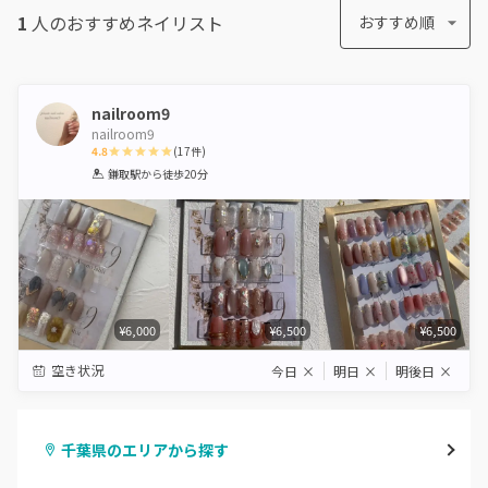
1
人のおすすめ
ネイリスト
おすすめ順
nailroom9
nailroom9
4.8
(
17
件)
1
2
3
4
5
鎌取駅
から徒歩20分
Star
Stars
Stars
Stars
Stars
¥6,000
¥6,500
¥6,500
空き状況
今日
×
明日
×
明後日
×
千葉県のエリアから探す