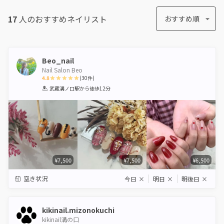
17
人のおすすめ
ネイリスト
おすすめ順
Beo_nail
Nail Salon Beo
4.8
(
30
件)
1
2
3
4
5
武蔵溝ノ口駅
から徒歩12分
Star
Stars
Stars
Stars
Stars
¥7,500
¥7,500
¥6,500
空き状況
今日
×
明日
×
明後日
×
kikinail.mizonokuchi
kikinail溝の口