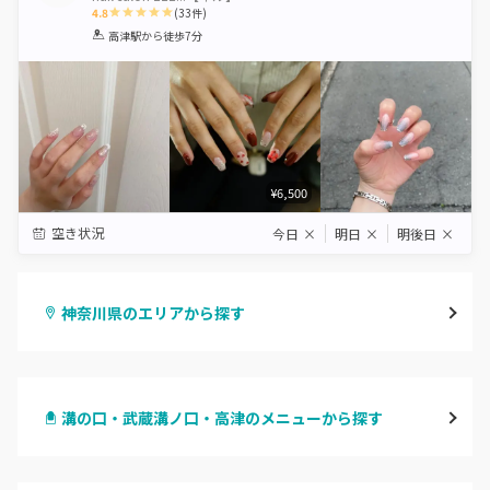
4.8
(
33
件)
1
2
3
4
5
高津駅
から徒歩7分
Star
Stars
Stars
Stars
Stars
¥6,500
空き状況
今日
×
明日
×
明後日
×
神奈川県のエリアから探す
横浜
溝の口・武蔵溝ノ口・高津のメニューから探す
川崎
ハンドジェル