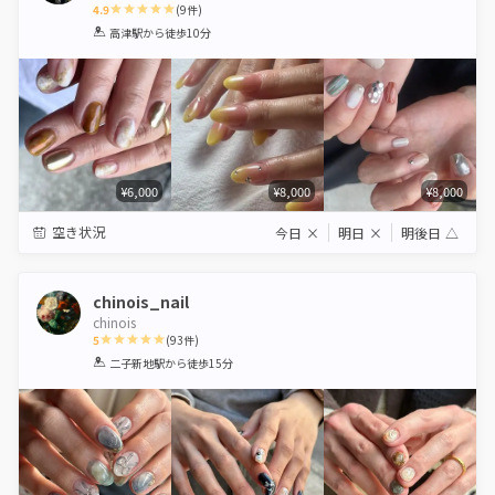
4.9
(
9
件)
1
2
3
4
5
高津駅
から徒歩10分
Star
Stars
Stars
Stars
Stars
¥6,000
¥8,000
¥8,000
空き状況
今日
×
明日
×
明後日
△
chinois_nail
chinois
5
(
93
件)
1
2
3
4
5
二子新地駅
から徒歩15分
Star
Stars
Stars
Stars
Stars