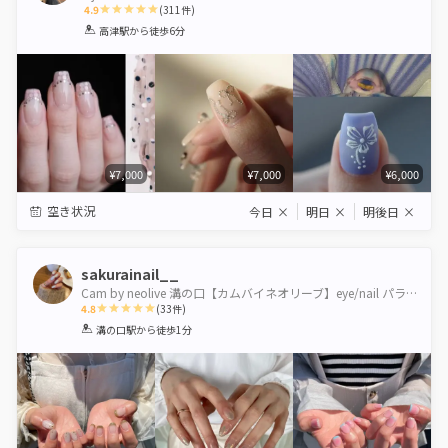
4.9
(
311
件)
1
2
3
4
5
高津駅
から徒歩6分
Star
Stars
Stars
Stars
Stars
¥7,000
¥7,000
¥6,000
空き状況
今日
×
明日
×
明後日
×
sakurainail__
Cam by neolive 溝の口【カムバイネオリーブ】eye/nail パラジェル認定サロン
4.8
(
33
件)
1
2
3
4
5
溝の口駅
から徒歩1分
Star
Stars
Stars
Stars
Stars