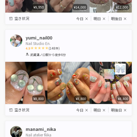
¥9,950
¥14,000
¥12,000
空き状況
今日
×
明日
×
明後日
×
yumi_nail00
Nail Studio En.
4.9
(
148
件)
1
2
3
4
5
武蔵溝ノ口駅
から徒歩6分
Star
Stars
Stars
Stars
Stars
¥8,800
¥8,800
¥8,800
空き状況
今日
×
明日
×
明後日
×
manami_nika
Nail atelier Ñika