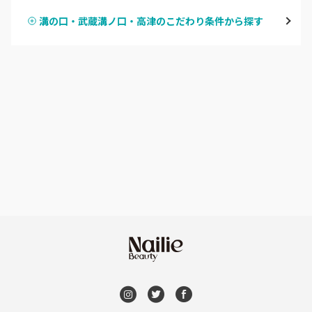
鶴見
溝の口・武蔵溝ノ口・高津のこだわり条件から探す
ハンドスカルプ
パラジェル
溝の口・武蔵溝ノ口・高津
ハンドケアカラー
フィルイン
たまプラーザ・あざみ野
フット
持ち込み OK
本厚木・海老名・伊勢原
オフのみ
やり放題 あり
港北・都筑・青葉台
初回オフ 無料
横須賀・鎌倉・逗子
DVD観賞
桜木町・みなとみらい・関内