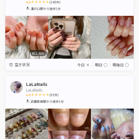
4.6
(
148
件)
1
2
3
4
5
溝の口駅
から徒歩1分
Star
Stars
Stars
Stars
Stars
¥11,800
空き状況
今日
×
明日
◯
明後日
◯
LaLaNails
LaLaNails
4.9
(
93
件)
1
2
3
4
5
武蔵新城駅
から徒歩1分
Star
Stars
Stars
Stars
Stars