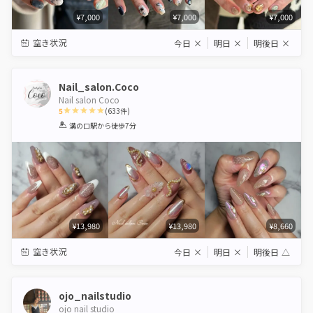
¥7,000
¥7,000
¥7,000
空き状況
今日
×
明日
×
明後日
×
Nail_salon.Coco
Nail salon Coco
5
(
633
件)
1
2
3
4
5
溝の口駅
から徒歩7分
Star
Stars
Stars
Stars
Stars
¥13,980
¥13,980
¥8,660
空き状況
今日
×
明日
×
明後日
△
ojo_nailstudio
ojo nail studio