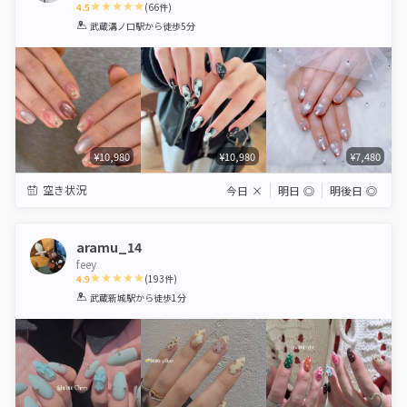
4.5
(
66
件)
1
2
3
4
5
武蔵溝ノ口駅
から徒歩5分
Star
Stars
Stars
Stars
Stars
¥10,980
¥10,980
¥7,480
空き状況
今日
×
明日
◎
明後日
◎
aramu_14
feey
4.9
(
193
件)
1
2
3
4
5
武蔵新城駅
から徒歩1分
Star
Stars
Stars
Stars
Stars