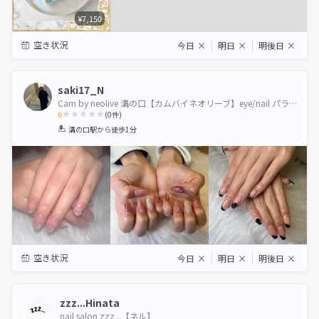
¥7,150
空き状況
今日
×
明日
×
明後日
×
saki17_N
Cam by neolive 溝の口【カムバイネオリーブ】eye/nail パラジェル認定サロン
0
(
0
件)
1
2
3
4
5
溝の口駅
から徒歩1分
Star
Stars
Stars
Stars
Stars
空き状況
今日
×
明日
×
明後日
×
zzz...Hinata
nail salon zzz...【ネル】