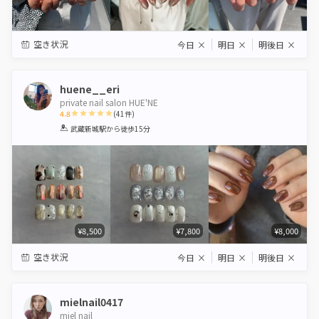
空き状況
今日
×
明日
×
明後日
×
huene__eri
private nail salon HUE'NE
4.8
(
41
件)
1
2
3
4
5
武蔵新城駅
から徒歩15分
Star
Stars
Stars
Stars
Stars
¥8,500
¥7,800
¥8,000
空き状況
今日
×
明日
×
明後日
×
mielnail0417
miel nail