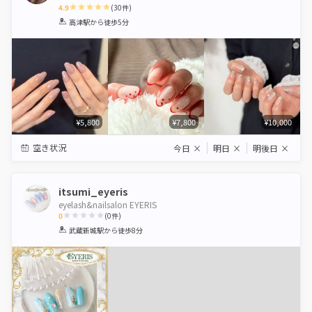
4.9
(
30
件)
1
2
3
4
5
高津駅
から徒歩5分
Star
Stars
Stars
Stars
Stars
¥5,800
¥7,800
¥10,000
空き状況
今日
×
明日
×
明後日
×
itsumi_eyeris
eyelash&nailsalon EYERIS
0
(
0
件)
1
2
3
4
5
武蔵新城駅
から徒歩8分
Star
Stars
Stars
Stars
Stars