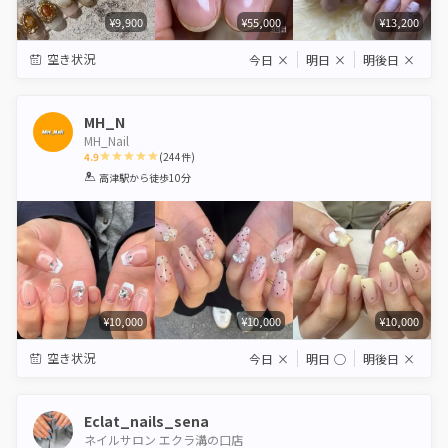
¥9,900
¥55,000
¥13,200
空き状況
今日
×
明日
×
明後日
×
MH_N
MH_Nail
4.9
(
244
件)
1
2
3
4
5
高津駅
から徒歩10分
Star
Stars
Stars
Stars
Stars
¥10,000
¥10,000
¥10,000
空き状況
今日
×
明日
◯
明後日
×
Eclat_nails_sena
ネイルサロン エクラ溝の口店