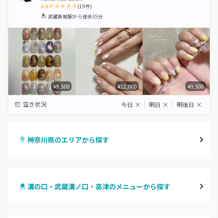
4.9
(
19
件)
1
2
3
4
5
武蔵新城駅
から徒歩35分
Star
Stars
Stars
Stars
Stars
¥9,500
¥12,000
¥9,500
空き状況
今日
×
明日
×
明後日
×
神奈川県のエリアから探す
横浜
溝の口・武蔵溝ノ口・高津のメニューから探す
川崎
ハンドジェル