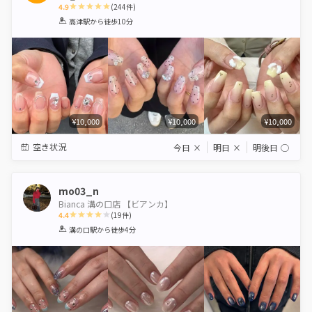
4.9
(
244
件)
1
2
3
4
5
高津駅
から徒歩10分
Star
Stars
Stars
Stars
Stars
¥10,000
¥10,000
¥10,000
空き状況
今日
×
明日
×
明後日
◯
mo03_n
Bianca 溝の口店 【ビアンカ】
4.4
(
19
件)
1
2
3
4
5
溝の口駅
から徒歩4分
Star
Stars
Stars
Stars
Stars