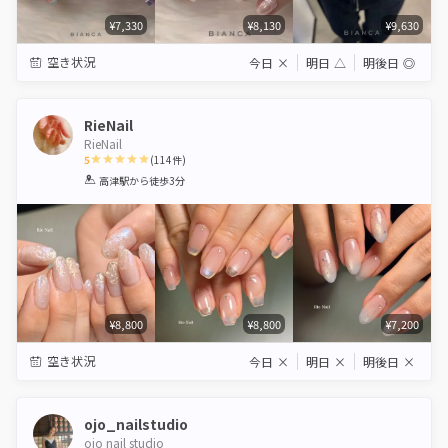
¥7,330
¥8,130
¥9,630
空き状況
今日
×
明日
△
明後日
◎
RieNail
RieNail
5
(
114
件)
1
2
3
4
5
高津駅
から徒歩3分
Star
Stars
Stars
Stars
Stars
¥8,800
¥8,800
¥7,200
空き状況
今日
×
明日
×
明後日
×
ojo_nailstudio
ojo nail studio