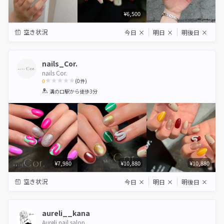
¥6,500
空き状況
今日
×
明日
×
明後日
×
nails_Cor.
nails Cor.
0
(
0
件)
1
2
3
4
5
溝の口駅
から徒歩3分
Star
Stars
Stars
Stars
Stars
¥7,980
¥10,880
¥10,880
空き状況
今日
×
明日
×
明後日
×
aureli__kana
Aureli nail salon