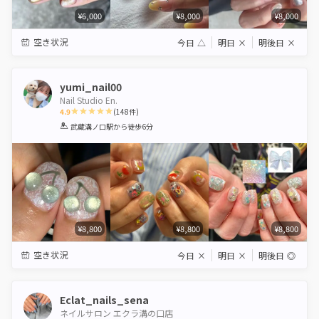
¥6,000
¥8,000
¥8,000
空き状況
今日
△
明日
×
明後日
×
yumi_nail00
Nail Studio En.
4.9
(
148
件)
1
2
3
4
5
武蔵溝ノ口駅
から徒歩6分
Star
Stars
Stars
Stars
Stars
¥8,800
¥8,800
¥8,800
空き状況
今日
×
明日
×
明後日
◎
Eclat_nails_sena
ネイルサロン エクラ溝の口店