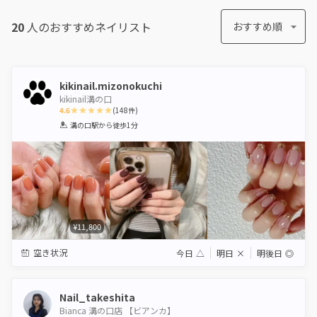
20
人のおすすめ
ネイリスト
おすすめ順
kikinail.mizonokuchi
kikinail溝の口
4.6
(
148
件)
1
2
3
4
5
溝の口駅
から徒歩1分
Star
Stars
Stars
Stars
Stars
¥11,800
空き状況
今日
△
明日
×
明後日
◎
Nail_takeshita
Bianca 溝の口店 【ビアンカ】