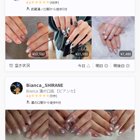
4.5
(
66
件)
1
2
3
4
5
武蔵溝ノ口駅
から徒歩5分
Star
Stars
Stars
Stars
Stars
¥10,980
¥10,980
¥7,480
空き状況
今日
△
明日
◎
明後日
◎
Bianca_SHIRANE
Bianca 溝の口店 【ビアンカ】
4.8
(
9
件)
1
2
3
4
5
溝の口駅
から徒歩4分
Star
Stars
Stars
Stars
Stars