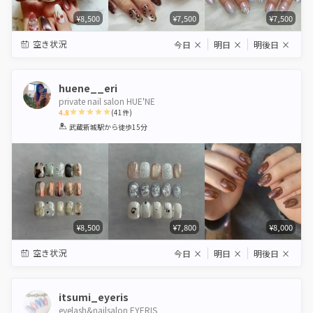
¥8,500
¥7,500
¥7,500
空き状況
今日
×
明日
×
明後日
×
huene__eri
private nail salon HUE'NE
4.8
(
41
件)
1
2
3
4
5
武蔵新城駅
から徒歩15分
Star
Stars
Stars
Stars
Stars
¥8,500
¥7,800
¥8,000
空き状況
今日
×
明日
×
明後日
×
itsumi_eyeris
eyelash&nailsalon EYERIS