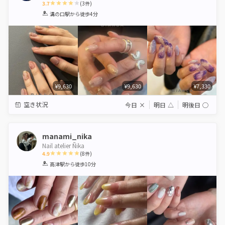
3.7
(
3
件)
1
2
3
4
5
溝の口駅
から徒歩4分
Star
Stars
Stars
Stars
Stars
¥9,630
¥9,630
¥7,330
空き状況
今日
×
明日
△
明後日
◯
manami_nika
Nail atelier Ñika
4.9
(
8
件)
1
2
3
4
5
高津駅
から徒歩10分
Star
Stars
Stars
Stars
Stars