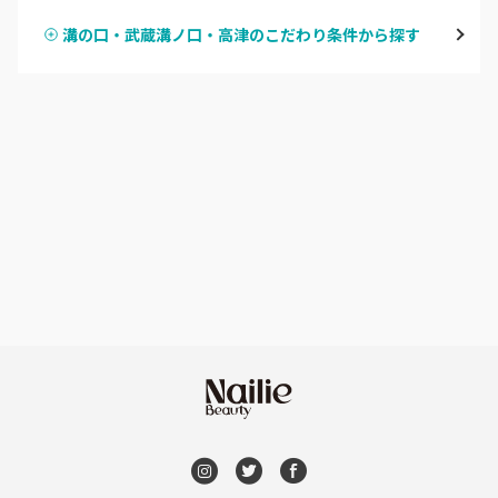
鶴見
溝の口・武蔵溝ノ口・高津のこだわり条件から探す
ハンドスカルプ
パラジェル
溝の口・武蔵溝ノ口・高津
ハンドケアカラー
フィルイン
たまプラーザ・あざみ野
フット
持ち込み OK
本厚木・海老名・伊勢原
オフのみ
やり放題 あり
港北・都筑・青葉台
初回オフ 無料
横須賀・鎌倉・逗子
DVD観賞
桜木町・みなとみらい・関内