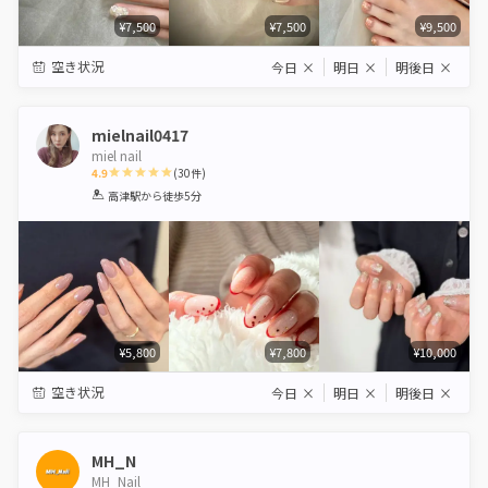
¥7,500
¥7,500
¥9,500
空き状況
今日
×
明日
×
明後日
×
mielnail0417
miel nail
4.9
(
30
件)
1
2
3
4
5
高津駅
から徒歩5分
Star
Stars
Stars
Stars
Stars
¥5,800
¥7,800
¥10,000
空き状況
今日
×
明日
×
明後日
×
MH_N
MH_Nail