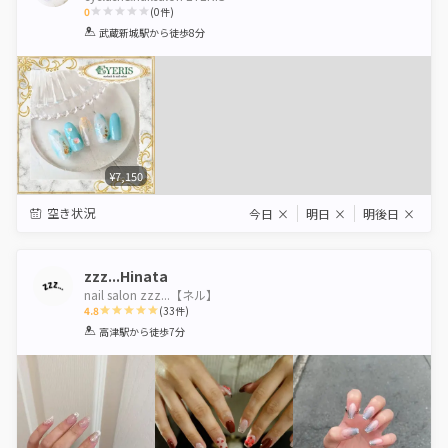
0
(
0
件)
1
2
3
4
5
武蔵新城駅
から徒歩8分
Star
Stars
Stars
Stars
Stars
¥7,150
空き状況
今日
×
明日
×
明後日
×
zzz...Hinata
nail salon zzz...【ネル】
4.8
(
33
件)
1
2
3
4
5
高津駅
から徒歩7分
Star
Stars
Stars
Stars
Stars