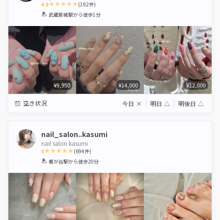
4.9
(
192
件)
1
2
3
4
5
武蔵新城駅
から徒歩1分
Star
Stars
Stars
Stars
Stars
¥9,950
¥14,000
¥12,000
空き状況
今日
×
明日
△
明後日
△
nail_salon..kasumi
nail salon kasumi
5
(
694
件)
1
2
3
4
5
梶が谷駅
から徒歩20分
Star
Stars
Stars
Stars
Stars