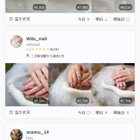
¥5,830
¥7,480
¥9,630
空き状況
今日
×
明日
△
明後日
◯
Wilu_nail
wilunail
4.6
(
82
件)
1
2
3
4
5
二子新地駅
から徒歩1分
Star
Stars
Stars
Stars
Stars
¥5,500
¥7,700
¥7,700
空き状況
今日
◯
明日
×
明後日
×
aramu_14
feey