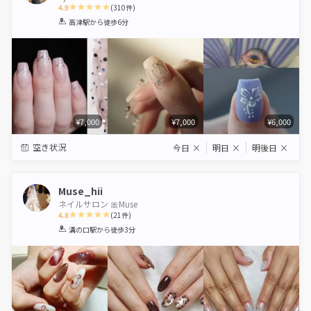
4.9
(
310
件)
1
2
3
4
5
高津駅
から徒歩6分
Star
Stars
Stars
Stars
Stars
¥7,000
¥7,000
¥6,000
空き状況
今日
×
明日
×
明後日
×
Muse_hii
ネイルサロン 🎀Muse
4.8
(
21
件)
1
2
3
4
5
溝の口駅
から徒歩3分
Star
Stars
Stars
Stars
Stars