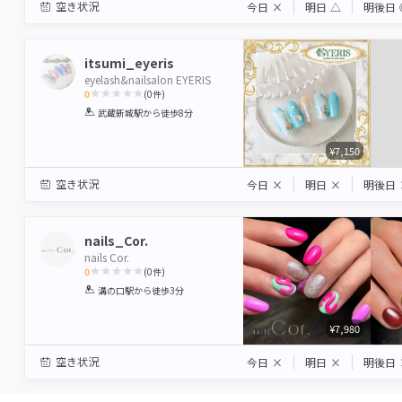
空き状況
今日
×
明日
△
明後日
itsumi_eyeris
eyelash&nailsalon EYERIS
0
(
0
件)
1
2
3
4
5
武蔵新城駅
から徒歩8分
Star
Stars
Stars
Stars
Stars
¥7,150
空き状況
今日
×
明日
×
明後日
nails_Cor.
nails Cor.
0
(
0
件)
1
2
3
4
5
溝の口駅
から徒歩3分
Star
Stars
Stars
Stars
Stars
¥7,980
空き状況
今日
×
明日
×
明後日