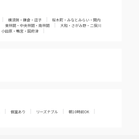
横須賀・鎌倉・逗子
桜木町・みなとみらい・関内
東林間・中央林間・南林間
大和・さがみ野・二俣川
小田原・鴨宮・国府津
個室あり
リーズナブル
朝10時前OK