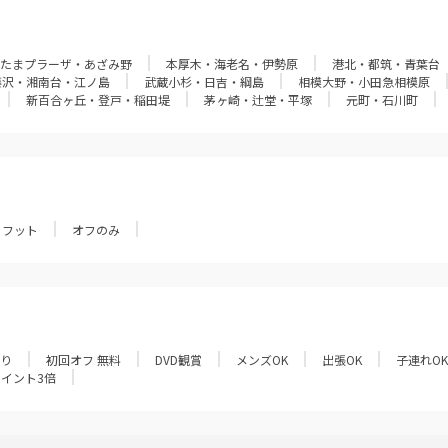
たまプラーザ・あざみ野
本厚木・海老名・伊勢原
港北・都筑・青葉台
藤沢・湘南台・江ノ島
武蔵小杉・日吉・綱島
相模大野・小田急相模原
新百合ヶ丘・登戸・稲田堤
茅ヶ崎・辻堂・平塚
元町・石川町
フット
オフのみ
あり
初回オフ 無料
DVD観賞
メンズOK
出張OK
子連れOK
ポイント3倍