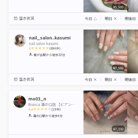
¥5,500
空き状況
今日
△
明日
×
明後日
nail_salon..kasumi
nail salon kasumi
5
(
694
件)
1
2
3
4
5
梶が谷駅
から徒歩20分
Star
Stars
Stars
Stars
Stars
¥7,500
空き状況
今日
×
明日
×
明後日
mo03_n
Bianca 溝の口店 【ビアンカ】
4.4
(
19
件)
1
2
3
4
5
溝の口駅
から徒歩4分
Star
Stars
Stars
Stars
Stars
¥7,330