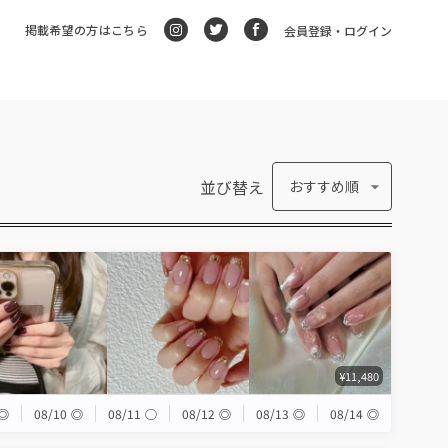
掲載希望の方はこちら
会員登録・ログイン
並び替え
おすすめ順
¥11,480
◎
08/10
◎
08/11
◯
08/12
◎
08/13
◎
08/14
◎