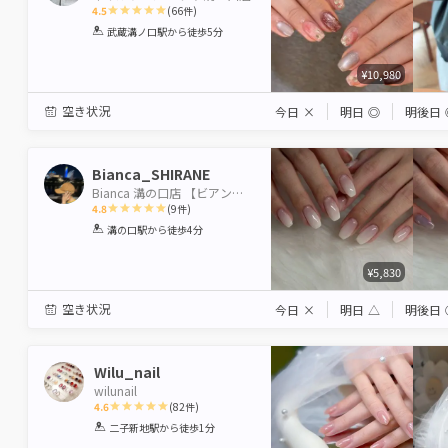
4.5
(
66
件)
1
2
3
4
5
武蔵溝ノ口駅
から徒歩5分
Star
Stars
Stars
Stars
Stars
¥10,980
空き状況
今日
×
明日
◎
明後日
Bianca_SHIRANE
Bianca 溝の口店 【ビアンカ】
4.8
(
9
件)
1
2
3
4
5
溝の口駅
から徒歩4分
Star
Stars
Stars
Stars
Stars
¥5,830
空き状況
今日
×
明日
△
明後日
Wilu_nail
wilunail
4.6
(
82
件)
1
2
3
4
5
二子新地駅
から徒歩1分
Star
Stars
Stars
Stars
Stars