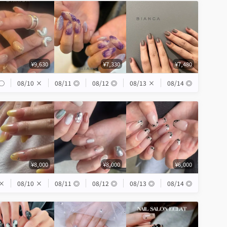
¥9,630
¥7,330
¥7,480
◯
08/10
×
08/11
◎
08/12
◎
08/13
×
08/14
◎
¥8,000
¥8,000
¥6,000
×
08/10
×
08/11
◎
08/12
◎
08/13
◎
08/14
◎