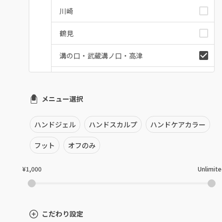
川崎
鶴見
溝の口・武蔵溝ノ口・高津
たまプラーザ・あざみ野
メニュー選択
本厚木・海老名・伊勢原
港北・都筑・青葉台
ハンドジェル
ハンドスカルプ
ハンドケアカラー
横須賀・鎌倉・逗子
フット
オフのみ
桜木町・みなとみらい・関内
¥1,000
Unlimit
橋本・相模原・淵野辺
大船・戸塚・保土ヶ谷
こだわり設定