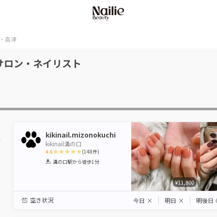
・高津
サロン・ネイリスト
kikinail.mizonokuchi
kikinail溝の口
4.6
(
148
件)
1
2
3
4
5
溝の口駅
から徒歩1分
Star
Stars
Stars
Stars
Stars
¥11,800
空き状況
今日
×
明日
×
明後日