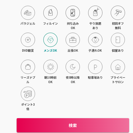
藤沢・湘南台・江ノ島
武蔵小杉・日吉・綱島
パラジェル
フィルイン
持ち込み

やり放題

初回オフ

OK
あり
無料
相模大野・小田急相模原
東林間・中央林間・南林間
DVD観賞
メンズOK
出張OK
子連れOK
個室あり
大和・さがみ野・二俣川
上大岡・金沢文庫・港南台
リーズナブ
朝10時前
夜8時以降
駐車場あり
プライベー
ル
OK
OK
トサロン
新横浜・菊名・東神奈川
新百合ヶ丘・登戸・稲田堤
ポイント3
倍
茅ヶ崎・辻堂・平塚
検索
元町・石川町