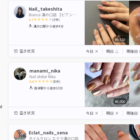
Nail_takeshita
Bianca 溝の口店 【ビアンカ】
3.7
(
3
件)
1
2
3
4
5
溝の口駅
から徒歩4分
Star
Stars
Stars
Stars
Stars
¥9,630
空き状況
今日
×
明日
△
明後日
manami_nika
Nail atelier Ñika
4.9
(
8
件)
1
2
3
4
5
高津駅
から徒歩10分
Star
Stars
Stars
Stars
Stars
¥6,000
ed
空き状況
今日
×
明日
×
明後日
Eclat_nails_sena
ネイルサロン エクラ溝の口店