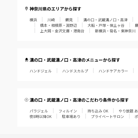
神奈川県のエリアから探す
横浜
川崎
鶴見
溝の口・武蔵溝ノ口・高津
橋本・相模原・淵野辺
大船・戸塚・保土ヶ谷
上大岡・金沢文庫・港南台
新横浜・菊名・東神奈川
溝の口・武蔵溝ノ口・高津のメニューから探す
ハンドジェル
ハンドスカルプ
ハンドケアカラー
溝の口・武蔵溝ノ口・高津のこだわり条件から探す
パラジェル
フィルイン
持ち込み OK
やり放題 
夜8時以降OK
駐車場あり
プライベートサロン