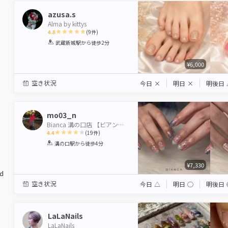
azusa.s
Alma by kittys
4.8
(
9
件)
1
2
3
4
5
武蔵新城駅
から徒歩2分
Star
Stars
Stars
Stars
Stars
¥6,000
空き状況
今日
×
明日
×
明後日
mo03_n
Bianca 溝の口店 【ビアンカ】
4.4
(
19
件)
1
2
3
4
5
溝の口駅
から徒歩4分
Star
Stars
Stars
Stars
Stars
¥7,330
ed
空き状況
今日
△
明日
◯
明後日
LaLaNails
LaLaNails