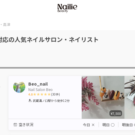
・高津
対応の人気ネイルサロン・ネイリスト
Beo_nail
Nail Salon Beo
4.8
(
30
件)
1
2
3
4
5
武蔵溝ノ口駅
から徒歩12分
Star
Stars
Stars
Stars
Stars
¥7,500
空き状況
今日
×
明日
◯
明後日