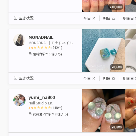
¥10,000
空き状況
今日
×
明日
△
明後日
MONADNAIL
MONADNAIL | モナドネイル
4.9
(
242
件)
1
2
3
4
5
宮崎台駅
から徒歩7分
Star
Stars
Stars
Stars
Stars
¥8,600
空き状況
今日
×
明日
◎
明後日
yumi_nail00
Nail Studio En.
4.9
(
148
件)
1
2
3
4
5
武蔵溝ノ口駅
から徒歩6分
Star
Stars
Stars
Stars
Stars
¥8,800