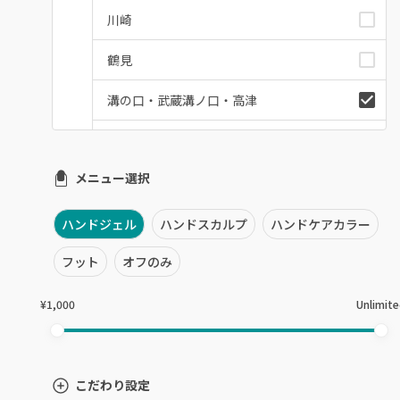
川崎
鶴見
溝の口・武蔵溝ノ口・高津
たまプラーザ・あざみ野
メニュー選択
本厚木・海老名・伊勢原
港北・都筑・青葉台
ハンドジェル
ハンドスカルプ
ハンドケアカラー
横須賀・鎌倉・逗子
フット
オフのみ
桜木町・みなとみらい・関内
¥1,000
Unlimit
橋本・相模原・淵野辺
大船・戸塚・保土ヶ谷
こだわり設定