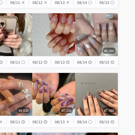
◯
08/11
×
08/12
×
08/13
×
08/14
◯
08/15
◯
¥8,980
◎
08/11
◯
08/12
◎
08/13
◎
08/14
◎
08/15
◎
¥9,630
¥7,330
¥7,480
×
08/11
◎
08/12
◎
08/13
×
08/14
◯
08/15
◎