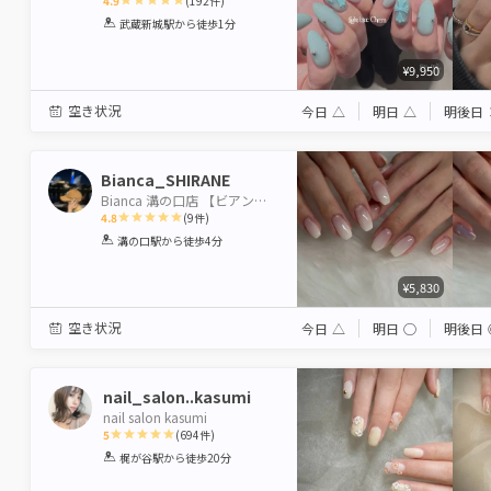
4.9
(
192
件)
1
2
3
4
5
武蔵新城駅
から徒歩1分
Star
Stars
Stars
Stars
Stars
¥9,950
空き状況
今日
△
明日
△
明後日
Bianca_SHIRANE
Bianca 溝の口店 【ビアンカ】
4.8
(
9
件)
1
2
3
4
5
溝の口駅
から徒歩4分
Star
Stars
Stars
Stars
Stars
¥5,830
空き状況
今日
△
明日
◯
明後日
nail_salon..kasumi
nail salon kasumi
5
(
694
件)
1
2
3
4
5
梶が谷駅
から徒歩20分
Star
Stars
Stars
Stars
Stars