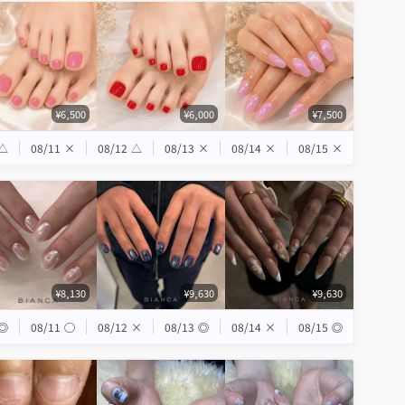
¥6,500
¥6,000
¥7,500
△
08/11
×
08/12
△
08/13
×
08/14
×
08/15
×
¥8,130
¥9,630
¥9,630
◎
08/11
◯
08/12
×
08/13
◎
08/14
×
08/15
◎