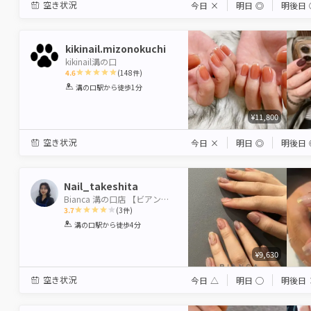
空き状況
今日
×
明日
◎
明後日
kikinail.mizonokuchi
kikinail溝の口
4.6
(
148
件)
1
2
3
4
5
溝の口駅
から徒歩1分
Star
Stars
Stars
Stars
Stars
¥11,800
空き状況
今日
×
明日
◎
明後日
Nail_takeshita
Bianca 溝の口店 【ビアンカ】
3.7
(
3
件)
1
2
3
4
5
溝の口駅
から徒歩4分
Star
Stars
Stars
Stars
Stars
¥9,630
空き状況
今日
△
明日
◯
明後日