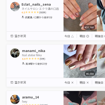
Eclat_nails_sena
ネイルサロン エクラ溝の口店
4.5
(
66
件)
1
2
3
4
5
武蔵溝ノ口駅
から徒歩5分
Star
Stars
Stars
Stars
Stars
¥10,980
空き状況
今日
△
明日
◎
明後日
manami_nika
Nail atelier Ñika
4.9
(
9
件)
1
2
3
4
5
高津駅
から徒歩10分
Star
Stars
Stars
Stars
Stars
¥6,000
空き状況
今日
×
明日
×
明後日
aramu_14
feey