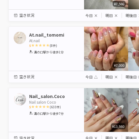
¥7,500
空き状況
今日
×
明日
×
明後日
At.nail_tomomi
At.nail
5
(
8
件)
1
2
3
4
5
溝の口駅
から徒歩1分
Star
Stars
Stars
Stars
Stars
¥7,000
空き状況
今日
△
明日
×
明後日
Nail_salon.Coco
Nail salon Coco
5
(
633
件)
1
2
3
4
5
溝の口駅
から徒歩7分
Star
Stars
Stars
Stars
Stars
¥13,980
空き状況
今日
×
明日
×
明後日