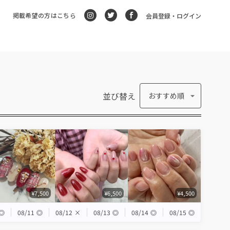
掲載希望の方はこちら
会員登録・ログイン
並び替え
おすすめ順
¥7,500
¥6,500
¥4,500
◎
08/11
◎
08/12
×
08/13
◎
08/14
◎
08/15
◎