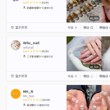
4.9
(
92
件)
1
2
3
4
5
武蔵新城駅
から徒歩1分
Star
Stars
Stars
Stars
Stars
¥9,900
空き状況
今日
×
明日
◎
明後日
Wilu_nail
wilunail
4.6
(
82
件)
1
2
3
4
5
二子新地駅
から徒歩1分
Star
Stars
Stars
Stars
Stars
¥5,500
空き状況
今日
×
明日
△
明後日
MH_N
MH_Nail
4.9
(
244
件)
1
2
3
4
5
高津駅
から徒歩10分
Star
Stars
Stars
Stars
Stars