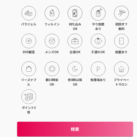
藤沢・湘南台・江ノ島
武蔵小杉・日吉・綱島
パラジェル
フィルイン
持ち込み

やり放題

初回オフ

OK
あり
無料
相模大野・小田急相模原
東林間・中央林間・南林間
DVD観賞
メンズOK
出張OK
子連れOK
個室あり
大和・さがみ野・二俣川
上大岡・金沢文庫・港南台
リーズナブ
朝10時前
夜8時以降
駐車場あり
プライベー
ル
OK
OK
トサロン
新横浜・菊名・東神奈川
新百合ヶ丘・登戸・稲田堤
ポイント3
倍
茅ヶ崎・辻堂・平塚
検索
元町・石川町