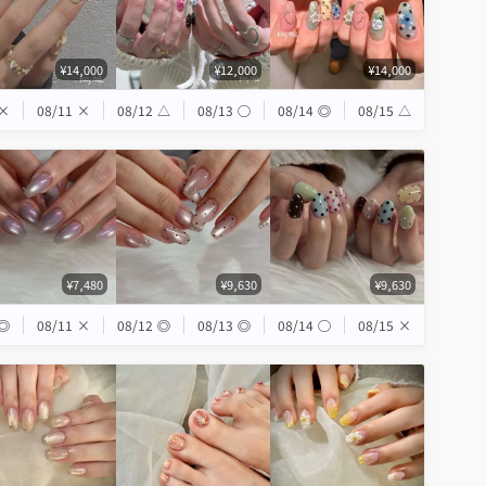
¥14,000
¥12,000
¥14,000
×
08/11
×
08/12
△
08/13
◯
08/14
◎
08/15
△
¥7,480
¥9,630
¥9,630
◎
08/11
×
08/12
◎
08/13
◎
08/14
◯
08/15
×