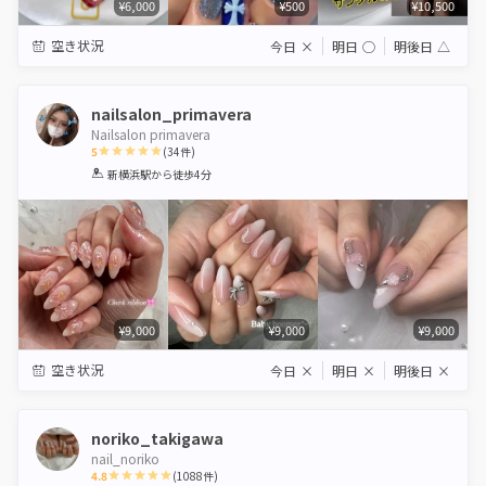
¥6,000
¥500
¥10,500
空き状況
今日
×
明日
◯
明後日
△
nailsalon_primavera
Nailsalon primavera
5
(
34
件)
1
2
3
4
5
新横浜駅
から徒歩4分
Star
Stars
Stars
Stars
Stars
¥9,000
¥9,000
¥9,000
空き状況
今日
×
明日
×
明後日
×
noriko_takigawa
nail_noriko
4.8
(
1088
件)