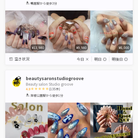
1
2
3
4
5
鴨居駅
から徒歩3分
Star
Stars
Stars
Stars
Stars
¥13,980
¥9,980
¥6,000
空き状況
今日
×
明日
◎
明後日
◎
beautysaronstudiogroove
Beauty salon Studio groove
4.9
(
135
件)
1
2
3
4
5
岸根公園駅
から徒歩1分
Star
Stars
Stars
Stars
Stars