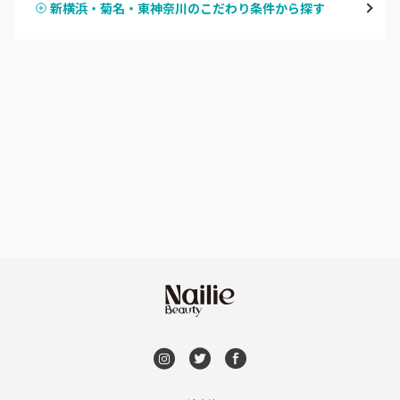
新横浜・菊名・東神奈川のこだわり条件から探す
ハンドスカルプ
パラジェル
溝の口・武蔵溝ノ口・高津
ハンドケアカラー
フィルイン
たまプラーザ・あざみ野
フット
持ち込み OK
本厚木・海老名・伊勢原
オフのみ
やり放題 あり
港北・都筑・青葉台
初回オフ 無料
横須賀・鎌倉・逗子
DVD観賞
桜木町・みなとみらい・関内