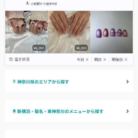
1
2
3
4
5
小机駅
から徒歩6分
Star
Stars
Stars
Stars
Stars
¥6,000
¥6,000
空き状況
今日
×
明日
×
明後日
×
神奈川県のエリアから探す
横浜
新横浜・菊名・東神奈川のメニューから探す
川崎
ハンドジェル
鶴見