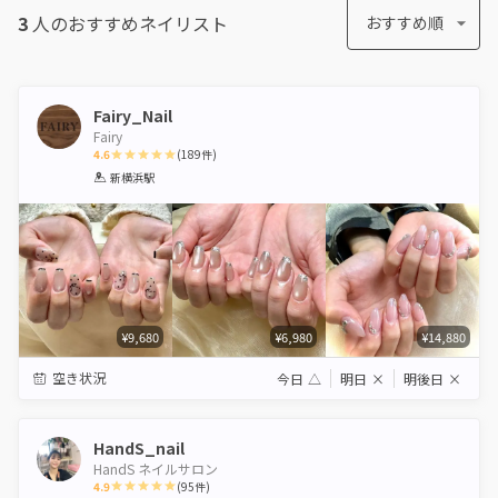
3
人のおすすめ
ネイリスト
おすすめ順
Fairy_Nail
Fairy
4.6
(
189
件)
1
2
3
4
5
新横浜駅
Star
Stars
Stars
Stars
Stars
¥9,680
¥6,980
¥14,880
空き状況
今日
△
明日
×
明後日
×
HandS_nail
HandS ネイルサロン
4.9
(
95
件)