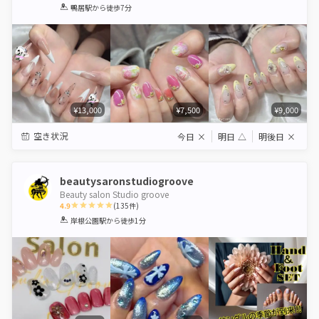
1
2
3
4
5
鴨居駅
から徒歩7分
Star
Stars
Stars
Stars
Stars
¥13,000
¥7,500
¥9,000
空き状況
今日
×
明日
△
明後日
×
beautysaronstudiogroove
Beauty salon Studio groove
4.9
(
135
件)
1
2
3
4
5
岸根公園駅
から徒歩1分
Star
Stars
Stars
Stars
Stars