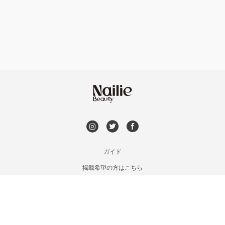
フット
持ち込み OK
本厚木・海老名・伊勢原
オフのみ
やり放題 あり
港北・都筑・青葉台
初回オフ 無料
横須賀・鎌倉・逗子
DVD観賞
桜木町・みなとみらい・関内
メンズOK
ガイド
橋本・相模原・淵野辺
掲載希望の方はこちら
出張OK
利用規約
大船・戸塚・保土ヶ谷
お問い合わせ
子連れOK
特定商取引法に基づく表記
藤沢・湘南台・江ノ島