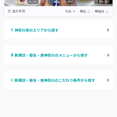
¥6,000
¥500
¥10,500
空き状況
今日
×
明日
△
明後日
△
神奈川県のエリアから探す
横浜
新横浜・菊名・東神奈川のメニューから探す
川崎
ハンドジェル
鶴見
新横浜・菊名・東神奈川のこだわり条件から探す
ハンドスカルプ
パラジェル
溝の口・武蔵溝ノ口・高津
ハンドケアカラー
フィルイン
たまプラーザ・あざみ野